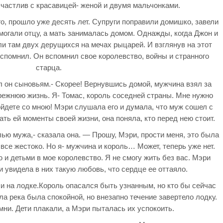
счастлив с красавицей- женой и двумя мальчонками.
го, прошло уже десять лет. Супруги поправили домишко, завели
омогали отцу, а мать занималась домом. Однажды, когда Джон и
ли там двух дерущихся на мечах рыцарей. И взглянув на этот
вспомнил. Он вспомнил свое королевство, войны и странного
старца.
л он сыновьям.- Скорее! Вернувшись домой, мужчина взял за
режнюю жизнь. Я- Томас, король соседней страны. Мне нужно
ойдете со мною! Мэри слушала его и думала, что муж сошел с
ать ей моменты своей жизни, она поняла, кто перед нею стоит.
лью мужа,- сказала она. — Прошу, Мэри, прости меня, это была
 все жестоко. Но я- мужчина и король… Может, теперь уже нет.
и детьми в мое королевство. Я не смогу жить без вас. Мэри
и увидела в них такую любовь, что сердце ее оттаяло.
и на лодке.Король опасался быть узнанным, но кто бы сейчас
ла река была спокойной, но внезапно течение завертело лодку.
мни. Дети плакали, а Мэри пыталась их успокоить.