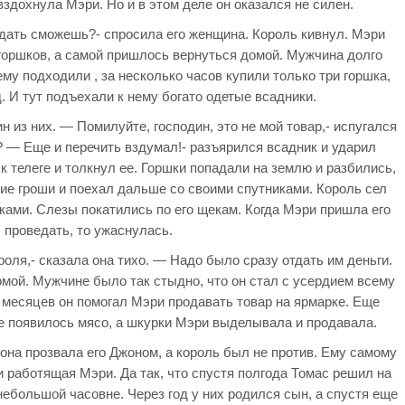
здохнула Мэри. Но и в этом деле он оказался не силен.
одать сможешь?- спросила его женщина. Король кивнул. Мэри
 горшков, а самой пришлось вернуться домой. Мужчина долго
ему подходили , за несколько часов купили только три горшка,
. И тут подъехали к нему богато одетые всадники.
 из них. — Помилуйте, господин, это не мой товар,- испугался
? — Еще и перечить вздумал!- разъярился всадник и ударил
к телеге и толкнул ее. Горшки попадали на землю и разбились,
кие гроши и поехал дальше со своими спутниками. Король сел
ками. Слезы покатились по его щекам. Когда Мэри пришла его
проведать, то ужаснулась.
оля,- сказала она тихо. — Надо было сразу отдать им деньги.
омой. Мужчине было так стыдно, что он стал с усердием всему
о месяцев он помогал Мэри продавать товар на ярмарке. Еще
е появилось мясо, а шкурки Мэри выделывала и продавала.
она прозвала его Джоном, а король был не против. Ему самому
 работящая Мэри. Да так, что спустя полгода Томас решил на
небольшой часовне. Через год у них родился сын, а спустя еще