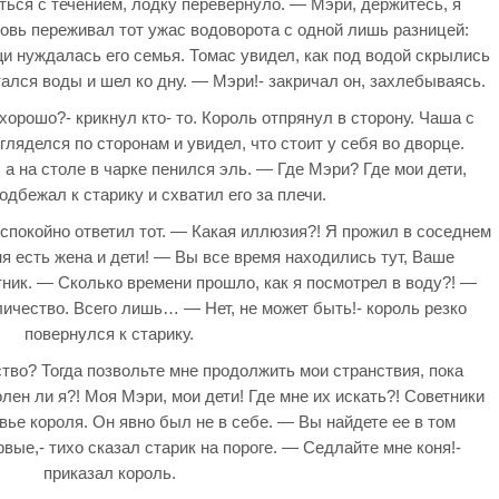
ться с течением, лодку перевернуло. — Мэри, держитесь, я
новь переживал тот ужас водоворота с одной лишь разницей:
щи нуждалась его семья. Томас увидел, как под водой скрылись
отался воды и шел ко дну. — Мэри!- закричал он, захлебываясь.
орошо?- крикнул кто- то. Король отпрянул в сторону. Чаша с
ляделся по сторонам и увидел, что стоит у себя во дворце.
 а на столе в чарке пенился эль. — Где Мэри? Где мои дети,
подбежал к старику и схватил его за плечи.
спокойно ответил тот. — Какая иллюзия?! Я прожил в соседнем
ня есть жена и дети! — Вы все время находились тут, Ваше
тник. — Сколько времени прошло, как я посмотрел в воду?! —
ичество. Всего лишь… — Нет, не может быть!- король резко
повернулся к старику.
во? Тогда позвольте мне продолжить мои странствия, пока
лен ли я?! Моя Мэри, мои дети! Где мне их искать?! Советники
вье короля. Он явно был не в себе. — Вы найдете ее в том
рвые,- тихо сказал старик на пороге. — Седлайте мне коня!-
приказал король.