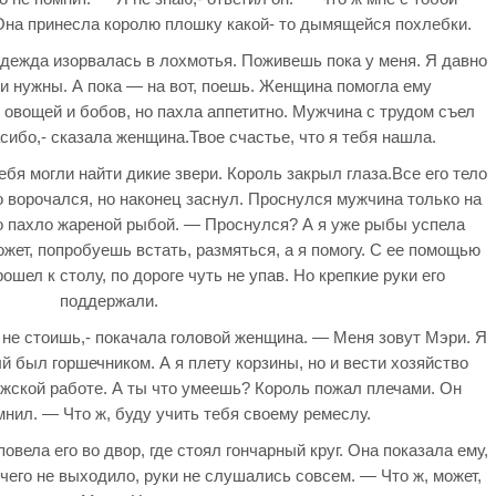
Она принесла королю плошку какой- то дымящейся похлебки.
одежда изорвалась в лохмотья. Поживешь пока у меня. Я давно
ки нужны. А пока — на вот, поешь. Женщина помогла ему
 овощей и бобов, но пахла аппетитно. Мужчина с трудом съел
сибо,- сказала женщина.Твое счастье, что я тебя нашла.
тебя могли найти дикие звери. Король закрыл глаза.Все его тело
о ворочался, но наконец заснул. Проснулся мужчина только на
о пахло жареной рыбой. — Проснулся? А я уже рыбы успела
ожет, попробуешь встать, размяться, а я помогу. С ее помощью
ошел к столу, по дороге чуть не упав. Но крепкие руки его
поддержали.
х не стоишь,- покачала головой женщина. — Меня зовут Мэри. Я
й был горшечником. А я плету корзины, но и вести хозяйство
жской работе. А ты что умеешь? Король пожал плечами. Он
мнил. — Что ж, буду учить тебя своему ремеслу.
овела его во двор, где стоял гончарный круг. Она показала ему,
ичего не выходило, руки не слушались совсем. — Что ж, может,