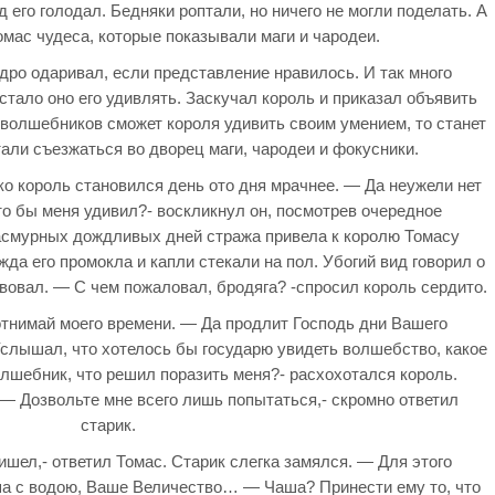
 его голодал. Бедняки роптали, но ничего не могли поделать. А
мас чудеса, которые показывали маги и чародеи.
едро одаривал, если представление нравилось. И так много
стало оно его удивлять. Заскучал король и приказал объявить
з волшебников сможет короля удивить своим умением, то станет
ли съезжаться во дворец маги, чародеи и фокусники.
ко король становился день ото дня мрачнее. — Да неужели нет
кто бы меня удивил?- воскликнул он, посмотрев очередное
пасмурных дождливых дней стража привела к королю Томасу
да его промокла и капли стекали на пол. Убогий вид говорил о
твовал. — С чем пожаловал, бродяга? -спросил король сердито.
 отнимай моего времени. — Да продлит Господь дни Вашего
Услышал, что хотелось бы государю увидеть волшебство, какое
 волшебник, что решил поразить меня?- расхохотался король.
— Дозвольте мне всего лишь попытаться,- скромно ответил
старик.
ишел,- ответил Томас. Старик слегка замялся. — Для этого
а с водою, Ваше Величество… — Чаша? Принести ему то, что