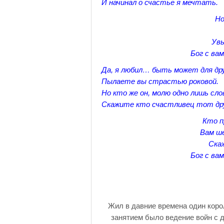
И начинал о счастье я мечтать.
Но
Увы
Бог с вам
Да, я любил… быть может для дру
Пылаете вы страстью роковой.
Но кто же он, молю одно лишь сло
Скажите кто счастливец тот др
Кто п
Вам ш
Ска
Бог с вам
Жил в давние времена один кор
занятием было ведение войн с д