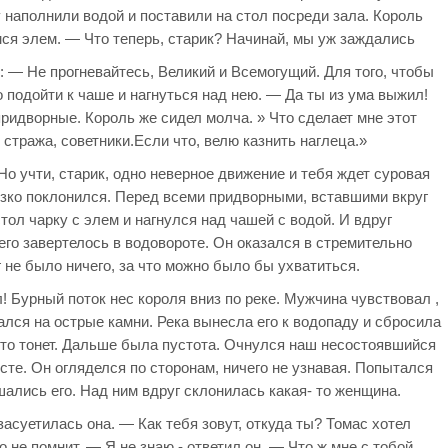
 наполнили водой и поставили на стол посреди зала. Король
мся элем. — Что теперь, старик? Начинай, мы уж заждались
с: — Не прогневайтесь, Великий и Всемогущий. Для того, чтобы
 подойти к чаше и нагнуться над нею. — Да ты из ума выжил!
ридворные. Король же сидел молча. » Что сделает мне этот
стража, советники.Если что, велю казнить наглеца.»
Но учти, старик, одно неверное движение и тебя ждет суровая
низко поклонился. Перед всеми придворными, вставшими вкруг
стол чарку с элем и нагнулся над чашей с водой. И вдруг
него завертелось в водовороте. Он оказался в стремительно
 не было ничего, за что можно было бы ухватиться.
! Бурный поток нес короля вниз по реке. Мужчина чувствовал ,
кался на острые камни. Река вынесла его к водопаду и сбросила
что тонет. Дальше была пустота. Очнулся наш несостоявшийся
сте. Он огляделся по сторонам, ничего не узнавая. Попытался
ушались его. Над ним вдруг склонилась какая- то женщина.
асуетилась она. — Как тебя зовут, откуда ты? Томас хотел
го не помнит. — Я не знаю,- ответил он. — Что ж мне с тобой