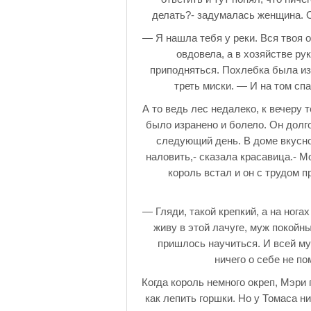
делать?- задумалась женщина. 
— Я нашла тебя у реки. Вся твоя 
овдовела, а в хозяйстве ру
приподняться. Похлебка была из
треть миски. — И на том спа
А то ведь лес недалеко, к вечеру 
было изранено и болело. Он долг
следующий день. В доме вкусн
наловить,- сказала красавица.- М
король встал и он с трудом пр
— Гляди, такой крепкий, а на нога
живу в этой лачуге, муж покойны
пришлось научиться. И всей му
ничего о себе не по
Когда король немного окреп, Мэри п
как лепить горшки. Но у Томаса н