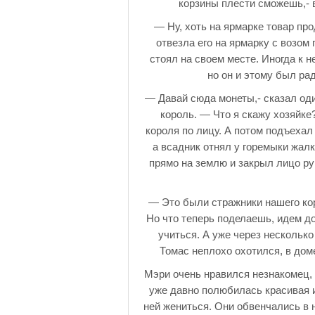
корзины плести сможешь,- в
— Ну, хоть на ярмарке товар пр
отвезла его на ярмарку с возом
стоял на своем месте. Иногда к н
но он и этому был рад
— Давай сюда монеты,- сказал один
король. — Что я скажу хозяйке
короля по лицу. А потом подъехал 
а всадник отнял у горемыки жал
прямо на землю и закрыл лицо ру
— Это были стражники нашего кор
Но что теперь поделаешь, идем д
учиться. А уже через нескольк
Томас неплохо охотился, в дом
Мэри очень нравился незнакомец, 
уже давно полюбилась красивая и
ней жениться. Они обвенчались в 