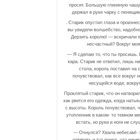
просит. Большую глиняную чашу
держал в руке чарку с пенящи
. Старик опустил глаза и произне
вы увидели волшебство, надобно
Дерзить королю! — вскричали п
несчастный? Вокруг моя 
— Я сделаю то, что ты просишь. 
кара. Старик не ответил, лишь 
стола, король поставил на 
почувствовал, как все вокруг 
несущейся воде, вокруг
Проклятый старик, что он натворил
как рвется его одежда, когда наты
с высоты. Король почувствовал, 
утопленник в каком- то темном ме
встать, но руки и ноги не сл
— Очнулся? Хвала небесам!- з
ответить и тут понял, что ниче