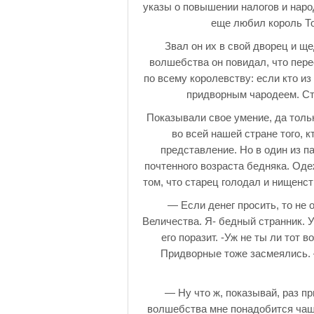
указы о повышении налогов и народ
еще любил король То
Звал он их в свой дворец и щ
волшебства он повидал, что пере
по всему королевству: если кто и
придворным чародеем. Ста
Показывали свое умение, да толь
во всей нашей стране того, 
представление. Но в один из 
почтенного возраста бедняка. Одеж
том, что старец голодал и нищенс
— Если денег просить, то не
Величества. Я- бедный странник. 
его поразит. -Уж не ты ли тот
Придворные тоже засмеялись. 
— Ну что ж, показывай, раз пр
волшебства мне понадобится чаш