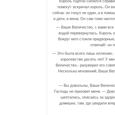
Король тщетно силился справи
помогу!- вскричал король. Он в
сейчас он тонул не один, а в помо
и дети, и жена. Он сам тоже нагл
— Ваше Величество, с вами все х
водой перевернулась. Король ог
Вокруг него стояли придворные,
отвечай!- он 
— Это была всего лишь иллюзия,- 
королевстве десять лет! У ме
Величество,- разуверил его сове
Несколько мгновений, Ваше Вел
— Вы довольны, Ваше Величест
Господь не призовет меня. — Дово
шептались, опасаясь за здоро
домишке, там, где увидели впе