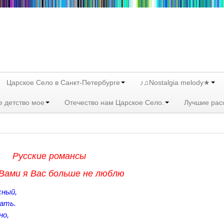
Царское Село в Санкт-Петербурге
♪♫Nostalgia melody★
е детство мое
Отечество нам Царское Село.
Лучшие рас
Русские романсы
 Вами я Вас больше не люблю
сный,
ать.
но,