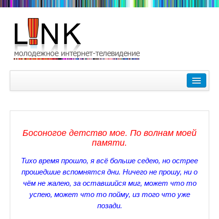
Главная
Лучшие видеоролики
9-10 февраля Кубок Гагарина в Пушкине Царском Селе
Босоногое детство мое. По волнам моей
Зимние Олимпийские игры 2018. Заметки наших корреспонде
памяти.
Любимые фильмы Любимые актеры
Тихо время прошло, я всё больше седею, но острее
прошедшие вспомнятся дни. Ничего не прошу, ни о
Царское Село в Санкт-Петербурге
чём не жалею, за оставшийся миг, может что то
успею, может что то пойму, из того что уже
Прогулки по Царскому Селу. Зима.
позади.
Секции настольного тенниса в Пушкинском районе