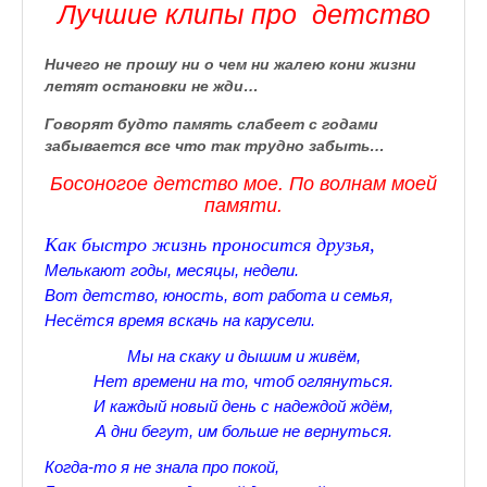
Лучшие клипы про детство
Прогулки по Царскому Селу. Весна.
Ничего не прошу ни о чем ни жалею кони жизни
Прогулки по Царскому Селу. Лето
летят остановки не жди…
Прогулки по Царскому Селу. Осень
Говорят будто память слабеет с годами
забывается все что так трудно забыть…
Царскосельские Стихи
Босоногое детство мое. По волнам моей
памяти.
Стихи о Пушкине А.С.
Как быстро жизнь проносится друзья,
Александр Пушкин Стихи
Мелькают годы, месяцы, недели.
Вот детство, юность, вот работа и семья,
Стихотворения лицеистов
Несётся время вскачь на карусели.
Все про Царское село
Мы на скаку и дышим и живём,
Нет времени на то, чтоб оглянуться.
Лучшие стихи Русских Классиков
И каждый новый день с надеждой ждём,
♪♫Nostalgia melody★
А дни бегут, им больше не вернуться.
Когда-то я не знала про покой,
♪♫Музыкальное ассорти★