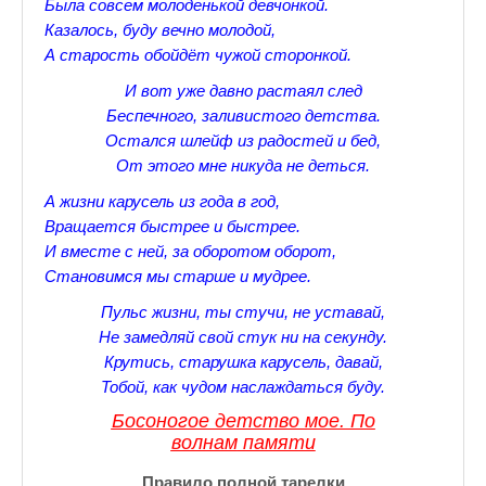
Была совсем молоденькой девчонкой.
♪♫Nostalgia melody★
Казалось, буду вечно молодой,
А старость обойдёт чужой сторонкой.
ЗАЛЫ ДЛЯ НАСТОЛЬНОГО ТЕННИСА В ПУШКИНЕ
И вот уже давно растаял след
♪♫Анекдоты★
Беспечного, заливистого детства.
Остался шлейф из радостей и бед,
♪♫Рассказы 3★
От этого мне никуда не деться.
♪♫Все тексты новых песен★
А жизни карусель из года в год,
Вращается быстрее и быстрее.
♪♫Детские песенки★
И вместе с ней, за оборотом оборот,
Становимся мы старше и мудрее.
♪♫Красивые стихи★
Пульс жизни, ты стучи, не уставай,
♪♫Песни Высоцкого★
Не замедляй свой стук ни на секунду.
Крутись, старушка карусель, давай,
♪♫Eще раз про любовь★
Тобой, как чудом наслаждаться буду.
♪♫Песни в стиле реп★
Босоногое детство мое. По
волнам
памяти
♪♫♪♫Романсы♪♫♪♫
Правило полной тарелки