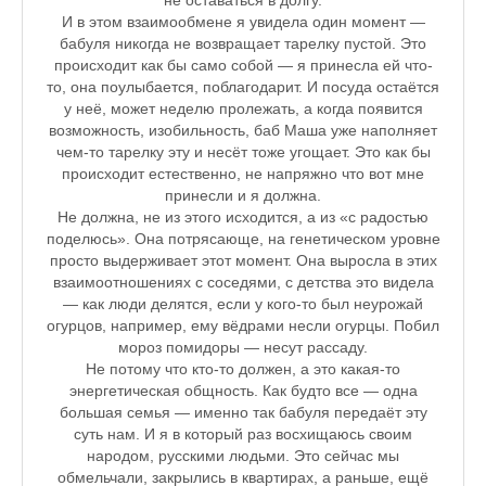
не оставаться в долгу.
Зарядись позитивом
И в этом взаимообмене я увидела один момент —
бабуля никогда не возвращает тарелку пустой. Это
Это интересно знать
происходит как бы само собой — я принесла ей что-
то, она поулыбается, поблагодарит. И посуда остаётся
Настольный теннис в Пушкине Санкт — Петербург РПЦ Пушк
у неё, может неделю пролежать, а когда появится
возможность, изобильность, баб Маша уже наполняет
Босоногое детство мое
чем-то тарелку эту и несёт тоже угощает. Это как бы
происходит естественно, не напряжно что вот мне
Лучшие стихи про детство
принесли и я должна.
РЕЦЕПТЫ
Не должна, не из этого исходится, а из «с радостью
поделюсь». Она потрясающе, на генетическом уровне
Отечество нам Царское Село.
просто выдерживает этот момент. Она выросла в этих
взаимоотношениях с соседями, с детства это видела
Тренеры по настольному теннису в Пушкине
— как люди делятся, если у кого-то был неурожай
огурцов, например, ему вёдрами несли огурцы. Побил
Звездное видео
мороз помидоры — несут рассаду.
Не потому что кто-то должен, а это какая-то
Лучшие рассказы
энергетическая общность. Как будто все — одна
большая семья — именно так бабуля передаёт эту
♪♫Рассказы 4★
суть нам. И я в который раз восхищаюсь своим
народом, русскими людьми. Это сейчас мы
обмельчали, закрылись в квартирах, а раньше, ещё