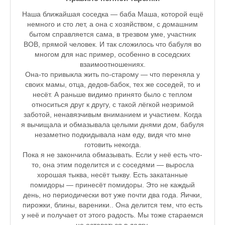
♪♫Рассказы★
Наша ближайшая соседка — баба Маша, которой ещё
немного и сто лет, а она с хозяйством, с домашним
♪♫Рассказы 2★
бытом справляется сама, в трезвом уме, участник
ВОВ, прямой человек. И так сложилось что бабуля во
Top видео студии
многом для нас пример, особенно в соседских
взаимоотношениях.
Лучшее фото недели
Она-то привыкла жить по-старому — что переняла у
своих мамы, отца, дедов-бабок, тех же соседей, то и
Лучшее фото дня
несёт. А раньше видимо принято было с теплом
относиться друг к другу, с такой лёгкой незримой
Фотоссесия. Лучшие спортсмены.
заботой, ненавязчивым вниманием и участием. Когда
я вычищала и обмазывала целыми днями дом, бабуля
От улыбки станет всем светлей
незаметно подкидывала нам еду, видя что мне
готовить некогда.
Настольный теннис в Пушкине Санкт-Петербург. Клубы и секц
Пока я не закончила обмазывать. Если у неё есть что-
то, она этим поделится и с соседями — выросла
Лучшее видео месяца
хорошая тыква, несёт тыкву. Есть закатанные
помидоры — принесёт помидоры. Это не каждый
Секции настольного тенниса в Пушкинском районе
день, но периодически вот уже почти два года. Яички,
пирожки, блины, вареники.. Она делится тем, что есть
Куда уходит детство
у неё и получает от этого радость. Мы тоже стараемся