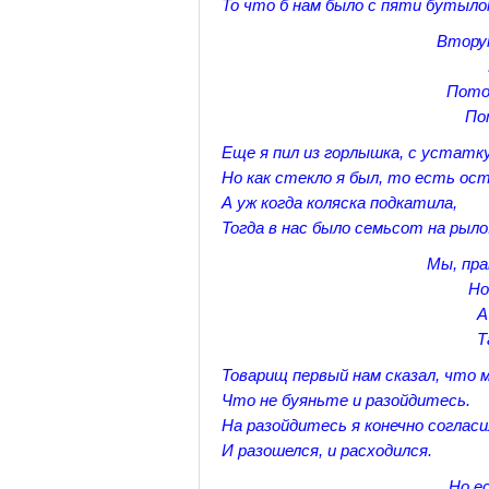
То что б нам было с пяти бутыло
Вторую
Потом
По
Еще я пил из горлышка, с устатку
Но как стекло я был, то есть ос
А уж когда коляска подкатила,
Тогда в нас было семьсот на рыло
Мы, пра
Но
А
Т
Товарищ первый нам сказал, что 
Что не буяньте и разойдитесь.
На разойдитесь я конечно согласи
И разошелся, и расходился.
Но е