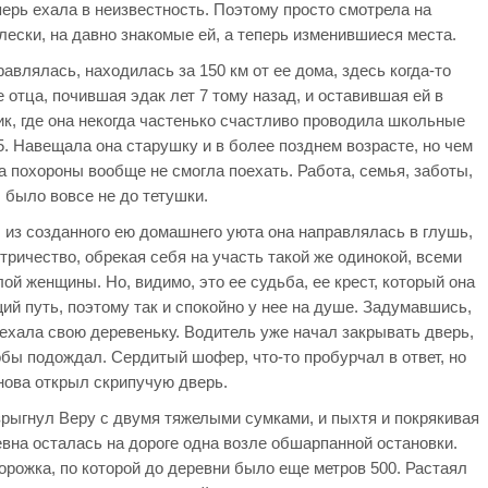
перь ехала в неизвестность. Поэтому просто смотрела на
ески, на давно знакомые ей, а теперь изменившиеся места.
равлялась, находилась за 150 км от ее дома, здесь когда-то
 отца, почившая эдак лет 7 тому назад, и оставившая ей в
к, где она некогда частенько счастливо проводила школьные
5. Навещала она старушку и в более позднем возрасте, но чем
на похороны вообще не смогла поехать. Работа, семья, заботы,
было вовсе не до тетушки.
, из созданного ею домашнего уюта она направлялась в глушь,
тричество, обрекая себя на участь такой же одинокой, всеми
ой женщины. Но, видимо, это ее судьба, ее крест, который она
ий путь, поэтому так и спокойно у нее на душе. Задумавшись,
ехала свою деревеньку. Водитель уже начал закрывать дверь,
обы подождал. Сердитый шофер, что-то пробурчал в ответ, но
нова открыл скрипучую дверь.
рыгнул Веру с двумя тяжелыми сумками, и пыхтя и покрякивая
вна осталась на дороге одна возле обшарпанной остановки.
орожка, по которой до деревни было еще метров 500. Растаял