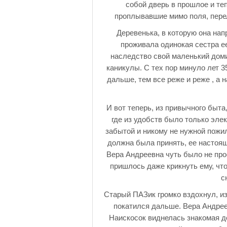
собой дверь в прошлое и те
проплывавшие мимо поля, перел
Деревенька, в которую она нап
проживала одинокая сестра ее
наследство свой маленький доми
каникулы. С тех пор минуло лет 3
дальше, тем все реже и реже , а 
И вот теперь, из привычного быта
где из удобств было только элек
забытой и никому не нужной пожил
должна была принять, ее настоящ
Вера Андреевна чуть было не про
пришлось даже крикнуть ему, чт
с
Старый ПАЗик громко вздохнул, из
покатился дальше. Вера Андрее
Наискосок виднелась знакомая д