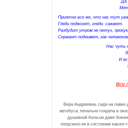
Да 
Мет
Приятно все же, что нас тут ув
Гляди подвозят, гляди сажают.
Разбудит утром не петух, прокук
Сержант поднимет, как человеков
Нас чуть н
Я
И вс
Все 
Вера Андреевна, сидя на лавке 
автобуса, печально глядела в окно
душевной боли,ни даже боязн
погрузило ее в состояние какого-