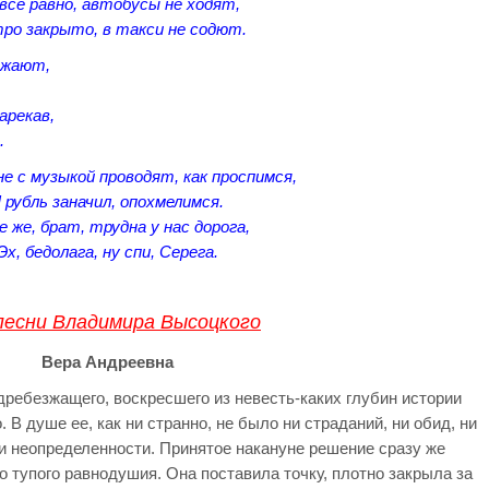
все равно, автобусы не ходят,
ро закрыто, в такси не содют.
ажают,
арекав,
.
е с музыкой проводят, как проспимся,
 рубль заначил, опохмелимся.
е же, брат, трудна у нас дорога,
Эх, бедолага, ну спи, Серега.
песни Владимира Высоцкого
Вера Андреевна
дребезжащего, воскресшего из невесть-каких глубин истории
. В душе ее, как ни странно, не было ни страданий, ни обид, ни
и неопределенности. Принятое накануне решение сразу же
то тупого равнодушия. Она поставила точку, плотно закрыла за