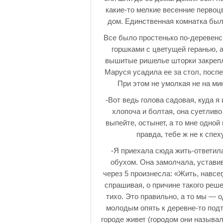
какие-то мелкие весенние первоц
дом. Единственная комнатка был
Все было простенько по-деревенс
горшками с цветущей геранью, 
вышитые ришелье шторки закрепле
Маруся усадила ее за стол, поспе
При этом не умолкая не на мин
-Вот ведь голова садовая, куда я
хлопоча и болтая, она суетливо
выпейте, остынет, а то мне одной
правда, тебе ж не к спе
-Я приехала сюда жить-ответил
обухом. Она замолчала, уставив
через 5 произнесла: «Жить, навсег
спрашивая, о причине такого реше
тихо. Это правильно, а то мы — о
молодым опять к деревне-то подт
городе живет (городом они называл