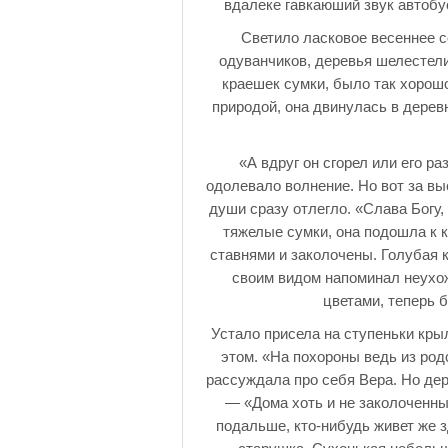
вдалеке гавкаюший звук автобус
Светило ласковое весеннее с
одуванчиков, деревья шелестели
краешек сумки, было так хорошо
природой, она двинулась в дерев
«А вдруг он сгорел или его р
одолевало волнение. Но вот за вы
души сразу отлегло. «Слава Богу,
тяжелые сумки, она подошла к 
ставнями и заколочены. Голубая 
своим видом напоминал неухож
цветами, теперь
Устало присела на ступеньки крыл
этом. «На похороны ведь из род
рассуждала про себя Вера. Но дер
— «Дома хоть и не заколоченные
подальше, кто-нибудь живет же з