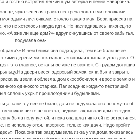
а и гостью встретил легкий шум ветерка и пение жаворонка.
олнце, ярко-зеленая травка пестрела золотыми головками
 молодыми листочками, стояло начало мая. Вера присела на
, что не хотелось никуда идти. Но насладившись наконец-то
ню. «А жив ли еще дом?»- вдруг очнувшись от своего забытья,
подумала она-
азобрали?» И чем ближе она подходила, тем все больше ее
сокими деревьями показалась знакомая крыша и угол дома. От
 цел- это главное, остальное уже не важно». С трудом дотащив
крыльцу.На двери висел здоровый замок, окна были закрыты
краска выцвела и облезла, дом скособочился и врос в землю и
енного одинокого старика. Палисадник когда-то пестрящий
 был сплошь укрыт прошлогодними будыльями.
ьца, ключа у нее не было, да и не подумала она почему-то об
ственников никто не поехал, видимо закрывали дом соседи»-
евня была полупустой, и пока она шла никто ей не встретился.
, но используются, наверное, только как дачи. Надо пройти
десь». Пока она так раздумывала из-за угла дома показалась