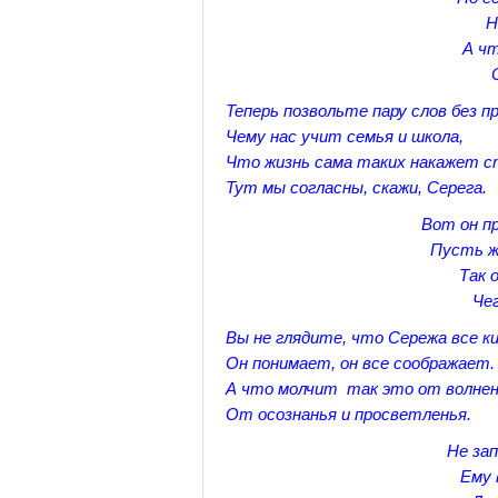
Н
А чт
Теперь позвольте пару слов без п
Чему нас учит семья и школа,
Что жизнь сама таких накажет с
Тут мы согласны, скажи, Серега.
Вот он пр
Пусть ж
Так 
Че
Вы не глядите, что Сережа все к
Он понимает, он все соображает.
А что молчит так это от волнен
От осознанья и просветленья.
Не за
Ему 