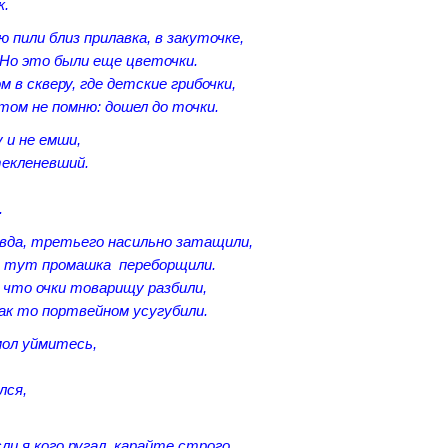
к.
 пили близ прилавка, в закуточке,
Но это были еще цветочки.
 в скверу, где детские грибочки,
том не помню: дошел до точки.
 и не емши,
текленевший.
.
вда, третьего насильно затащили,
 тут промашка переборщили.
 что очки товарищу разбили,
ак то портвейном усугубили.
мол уймитесь,
лся,
сли я кого ругал карайте строго,