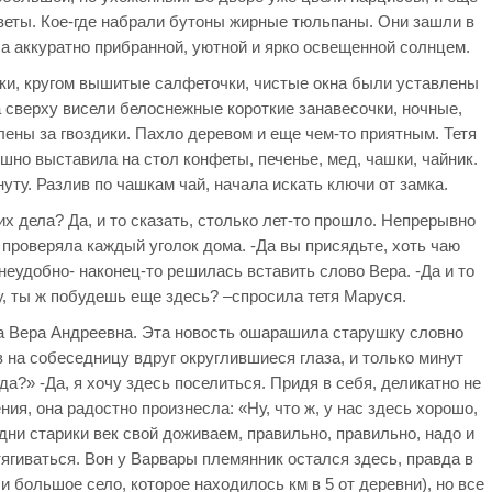
веты. Кое-где набрали бутоны жирные тюльпаны. Они зашли в
а аккуратно прибранной, уютной и ярко освещенной солнцем.
ки, кругом вышитые салфеточки, чистые окна были уставлены
а сверху висели белоснежные короткие занавесочки, ночные,
ны за гвоздики. Пахло деревом и еще чем-то приятным. Тетя
шно выставила на стол конфеты, печенье, мед, чашки, чайник.
уту. Разлив по чашкам чай, начала искать ключи от замка.
 их дела? Да, и то сказать, столько лет-то прошло. Непрерывно
 проверяла каждый уголок дома. -Да вы присядьте, хоть чаю
 неудобно- наконец-то решилась вставить слово Вера. -Да и то
ху, ты ж побудешь еще здесь? –спросила тетя Маруся.
а Вера Андреевна. Эта новость ошарашила старушку словно
 на собеседницу вдруг округлившиеся глаза, и только минут
да?» -Да, я хочу здесь поселиться. Придя в себя, деликатно не
ния, она радостно произнесла: «Ну, что ж, у нас здесь хорошо,
дни старики век свой доживаем, правильно, правильно, надо и
ягиваться. Вон у Варвары племянник остался здесь, правда в
и большое село, которое находилось км в 5 от деревни), но все