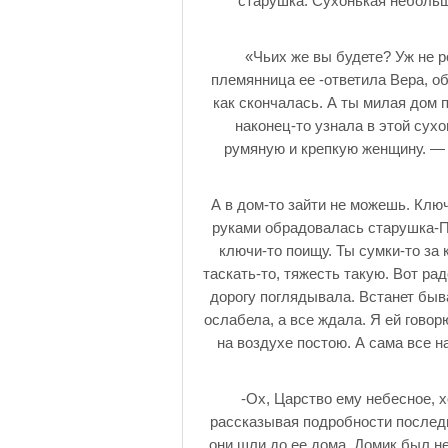
старушка. Сухонькая небольш
«Чьих же вы будете? Уж не 
племянница ее -ответила Вера, о
как скончалась. А ты милая дом 
наконец-то узнала в этой сух
румяную и крепкую женщину. — т
А в дом-то зайти не можешь. Ключ
руками обрадовалась старушка-По
ключи-то поищу. Ты сумки-то за к
таскать-то, тяжесть такую. Вот ра
дорогу поглядывала. Встанет быва
ослабела, а все ждала. Я ей говор
на воздухе постою. А сама все на
-Ох, Царство ему небесное, 
рассказывая подробности последн
они шли до ее дома. Домик был н