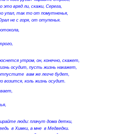
о это вряд ли, скажи, Серега,
о упал, так то от помутненья,
Орал не с горя, от отупенья.
ротокола,
трого,
оснется утром, он, конечно, скажет,
изнь осудит, пусть жизнь накажет,
отпустите вам же легче будет,
го возится, коль жизнь осудит.
ивает,
ья,
пирайте люди: плачут дома детки,
ведь в Химки, а мне в Медведки.