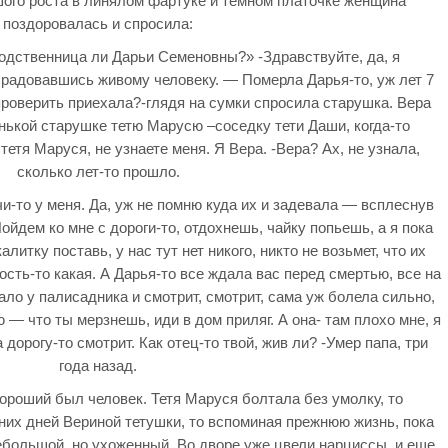
ого роста в линялом фартуке и темном платочке женщина
поздоровалась и спросила:
родственница ли Дарьи Семеновны?» -Здравствуйте, да, я
брадовавшись живому человеку. — Померла Дарья-то, уж лет 7
проверить приехала?-глядя на сумки спросила старушка. Вера
онькой старушке тетю Марусю –соседку тети Даши, когда-то
етя Маруся, не узнаете меня. Я Вера. -Вера? Ах, не узнала,
сколько лет-то прошло.
и-то у меня. Да, уж не помню куда их и задевала — всплеснув
йдем ко мне с дороги-то, отдохнешь, чайку попьешь, а я пока
алитку поставь, у нас тут нет никого, никто не возьмет, что их
дость-то какая. А Дарья-то все ждала вас перед смертью, все на
ло у палисадника и смотрит, смотрит, сама уж болела сильно,
ю — что ты мерзнешь, иди в дом приляг. А она- там плохо мне, я
 дорогу-то смотрит. Как отец-то твой, жив ли? -Умер папа, три
года назад.
хороший был человек. Тетя Маруся болтала без умолку, то
их дней Вериной тетушки, то вспоминая прежнюю жизнь, пока
ебольшой, но ухоженный. Во дворе уже цвели нарциссы, и еще