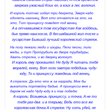
зверюга ужасный
Коих ел, a коих в лес волочил.
Прогулки по Царскому Селу. Весна.
И король тотчас издал три декрета,
Зверя надо
Прогулки по Царскому Селу. Лето
одолеть наконец,
Вот кто отчается на это, на
это,
Тот принцессу поведет под венец.
Прогулки по Царскому Селу. Осень
A в отчаявшемся том государстве
Как войдешь,
дык прямо наискосок,
В бесшабашной жил тоске и
Царскосельские Стихи
гусарстве
Бывший лучший королевский стрелок.
Стихи о Пушкине А.С.
На полу лежали люди и шкуры,
Пели песни, пили
меды, и тут
Протрубили во двоpe трубадуры,
Александр Пушкин Стихи
Хвать стрелка, и во двоpeц волокут.
И король ему прокашлял: Не буду
Я читать тебе
Стихотворения лицеистов
моралей, юнец.
Вот коли завтра победишь чуду-
юду,
То и принцессу поведешь под венец.
Все про Царское село
A стрелок: Да ето что ж за награда,
Мне бы
выкатить портвейну бадью.
А принцессы мне и
Лучшие стихи Русских Классиков
даром не надо
Чуду-юду я и так победю.
♪♫Nostalgia melody★
A король: Возьмешь принцессу, и точка,
A не то
тебя раз-два и в тюрьму,
Ведь ето все же
♪♫Музыкальное ассорти★
королевская дочка
A стрелок: Ну хоть убей, не