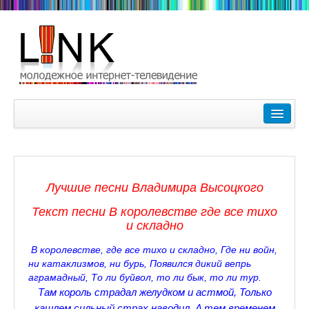
Главная
Лучшие видеоролики
9-10 февраля Кубок Гагарина в Пушкине Царском Селе
Лучшие песни Владимира Высоцкого
Зимние Олимпийские игры 2018. Заметки наших корреспонде
Текст песни В королевстве где все тихо
Любимые фильмы Любимые актеры
и складно
Царское Село в Санкт-Петербурге
В королевстве, где все тихо и складно, Где ни войн,
ни катаклизмов, ни бурь, Появился дикий вепрь
Прогулки по Царскому Селу. Зима.
аграмадный, То ли буйвол, то ли бык, то ли тур.
Там король страдал желудком и астмой,
Только
Секции настольного тенниса в Пушкинском районе
кашлем сильный страх наводил,
A тем временем