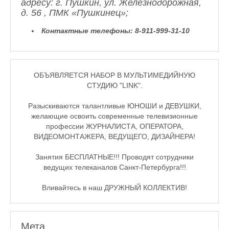
адресу:
г. Пушкин, ул. Железнодорожная,
♪♫Рассказы★
д. 56 , ПМК «Пушкинец»;
♪♫Рассказы 2★
Контактные телефоны:
8-911-999-31-10
Top видео студии
Лучшее фото недели
ОБЪЯВЛЯЕТСЯ НАБОР В МУЛЬТИМЕДИЙНУЮ
СТУДИЮ "LINK".
Лучшее фото дня
Разыскиваются талантливые ЮНОШИ и ДЕВУШКИ,
Фотоссесия. Лучшие спортсмены.
желающие освоить современные телевизионные
профессии ЖУРНАЛИСТА, ОПЕРАТОРА,
От улыбки станет всем светлей
ВИДЕОМОНТАЖЕРА, ВЕДУЩЕГО, ДИЗАЙНЕРА!
Настольный теннис в Пушкине Санкт-Петербург. Клубы и секц
Занятия БЕСПЛАТНЫЕ!!! Проводят сотрудники
ведущих телеканалов Санкт-Петербурга!!!
Лучшее видео месяца
Вливайтесь в наш ДРУЖНЫЙ КОЛЛЕКТИВ!
Секции настольного тенниса в Пушкинском районе
Куда уходит детство
Мета