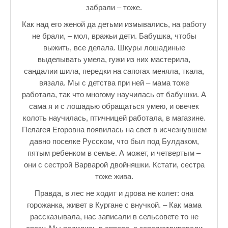
забрали – тоже.
Как над его женой да детьми измывались, на работу
не брали, – мол, вражьи дети. Бабушка, чтобы
выжить, все делала. Шкуры лошадиные
выделывать умела, гужи из них мастерила,
сандалии шила, передки на сапогах меняла, ткала,
вязала. Мы с детства при ней – мама тоже
работала, так что многому научилась от бабушки. А
сама я и с лошадью обращаться умею, и овечек
колоть научилась, птичницей работала, в магазине.
Пелагея Егоровна появилась на свет в исчезнувшем
давно поселке Русском, что был под Булдаком,
пятым ребенком в семье. А может, и четвертым –
они с сестрой Варварой двойняшки. Кстати, сестра
тоже жива.
Правда, в лес не ходит и дрова не колет: она
горожанка, живет в Кургане с внучкой. – Как мама
рассказывала, нас записали в сельсовете то не