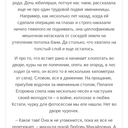
рода. Дочь юбилярши, потчуя нас чаем, рассказала
еще не про один трудовой подвиг именинницы.
Например, как несколько лет назад, когда ей
сделали операцию на глазах и строго наказали
ничего тяжелого не поднимать, она целлофановым
мешочком натаскала от соседей земли на
утепление потолка бани. Да столько, что хватило на
толстый слой и еще осталось.
И про то, что встает рано и начинает хлопотать во
дворе, куры на ее попечении, опять же огород, в лес
ходит (а чего, он всего то в нескольких километрах
от села). Словом, вся в движении. На прощание,
пригубив водочки за именинным столом, Пелагея
Егоровна спела нам несколько песен и частушек
своей молодости – о войне, колхозах и любви.
Кстати, чурку для фотосессии мы еле нашли. Нет во
дворе чурочек.
– Какое там! Она ж не угомонится, пока их все не
перетюкает, – махнула рукой Любовь Михайловна. А