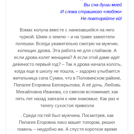
Вы сна души моей
♪♫Nostalgia melody★
И слова страшного «люблю»
Не повторяйте ей!
ЗАЛЫ ДЛЯ НАСТОЛЬНОГО ТЕННИСА В ПУШКИНЕ
Взмах колуна вместе с нанизавшейся на него
♪♫Анекдоты★
чуркой. Шмяк о землю – и на траве зажелтели
♪♫Рассказы 3★
полешки. Всегда уважительно смотрю на мужчин,
колющих дрова. Эта работа не для слабаков. А
♪♫Все тексты новых песен★
если дрова колет женщина? А если этой даме идет
девяносто первый год? – Так я дрова начала колоть,
♪♫Детские песенки★
когда еще в школу не пошла, – задорно улыбается
жительница села Сумки, что в Половинском районе,
♪♫Красивые стихи★
Пелагея Егоровна Белокрылова. А её дочь, Любовь
♪♫Песни Высоцкого★
Михайловна Иванова, со смехом вспоминает, как
пять лет назад заехали к ним знакомые. Как раз и
♪♫Eще раз про любовь★
телегу сухостоя привезли
♪♫Песни в стиле реп★
. Среди гостей был мужчина. Посмотрев, как
Пелагея Егоровна лихо машет топором, решил
♪♫♪♫Романсы♪♫♪♫
помочь – неудобно же. А спустя короткое время