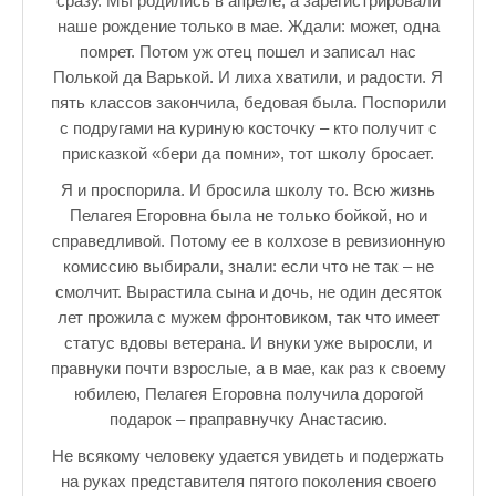
сразу. Мы родились в апреле, а зарегистрировали
наше рождение только в мае. Ждали: может, одна
помрет. Потом уж отец пошел и записал нас
Полькой да Варькой. И лиха хватили, и радости. Я
пять классов закончила, бедовая была. Поспорили
с подругами на куриную косточку – кто получит с
присказкой «бери да помни», тот школу бросает.
Я и проспорила. И бросила школу то. Всю жизнь
Пелагея Егоровна была не только бойкой, но и
справедливой. Потому ее в колхозе в ревизионную
комиссию выбирали, знали: если что не так – не
смолчит. Вырастила сына и дочь, не один десяток
лет прожила с мужем фронтовиком, так что имеет
статус вдовы ветерана. И внуки уже выросли, и
правнуки почти взрослые, а в мае, как раз к своему
юбилею, Пелагея Егоровна получила дорогой
подарок – праправнучку Анастасию.
Не всякому человеку удается увидеть и подержать
на руках представителя пятого поколения своего