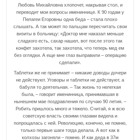
Зарядись позитивом
Любовь Михайловна хлопочет, накрывая стол, и
переводит мои вопросы имениннице. К 90 годам у
Это интересно знать
Пелагеи Егоровны одна беда – стала плохо
Настольный теннис в Пушкине Санкт — Петербург РПЦ Пушк
слышать. А так может по пальцам пересчитать свои
визиты в больницу: «Доктор мне наказал меньше
Босоногое детство мое
сладкого есть, сахар нашел, вот после этого так
конфет захотела, так захотела, что теперь мед ем
Лучшие стихи про детство
без оглядки. А еще мне глаз выправили – операцию
сделали».
РЕЦЕПТЫ
Таблетки же не принимает – никакие доводы дочери
Отечество нам Царское Село.
не действуют. Уговоры и таблетки не действуют, а
бабуля то деятельная. – Так жизнь то нелегкая
Тренеры по настольному теннису в Пушкине
была, – говорит именинница, принимавшая в
Звездное видео
нынешнем мае поздравления по случаю 90 летия. –
Робить пришлось много и тяжело. Считай, я ж всю
Лучшие рассказы
советскую власть своими глазами видела и
попрощалась с ней. Революцию, конечно, не помню,
♪♫Рассказы 4★
только первые шаги тогда делала. А вот как в
колхозы загоняли – помню. И как деда в 37м