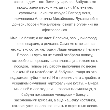
зашел в дом – пот бежит, упарился. Бабушка же
♪♫Рассказы★
продолжала мерно «тук да тук». Маленькая,
сухонькая – силыто откуда? Вперед меня,
♪♫Рассказы 2★
племянницы Алевтины Михайловны Лукашиной и
Top видео студии
дочери Любови Михайловны бежит в огуречник на
«фотосессию».
Лучшее фото недели
Именно бежит, а не идет. Впрочем, овощной огород –
Лучшее фото дня
не ее епархия, а дочкина. Сама же отвечает за
несколько соток картошки. Лишь недавно у Пелагеи
Фотоссесия. Лучшие спортсмены.
Егоровны чуть ли не силой отобрали лопату,
которой она перекапывала плантацию, готовя ее к
От улыбки станет всем светлей
посадке. Теперь эту работу выполняет по весне
Настольный теннис в Пушкине Санкт-Петербург. Клубы и секц
знакомый на мотоблоке. А бабушка, глядя на это,
поджимает губы – не то! И в течение лета с двойным
Лучшее видео месяца
усердием окучивает картофельные кусты. – Вчера
мы с ней в лес ходили, – говорит племянница, а
Секции настольного тенниса в Пушкинском районе
бабуля показывает «вещдок» – банку с
засоленными грибами, а еще чашечку костянки,
Куда уходит детство
которая уже начала поспевать в окрестных лесах.