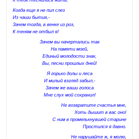
Прогулки по Царскому Селу. Весна.
Когда еще я не пил слез
Из чаши бытия,-
Прогулки по Царскому Селу. Лето
Зачем тогда, в венке из роз,
К теням не отбыл я!
Прогулки по Царскому Селу. Осень
Зачем вы начертались так
Царскосельские Стихи
На памяти моей,
Единый молодости знак,
Стихи о Пушкине А.С.
Вы, песни прошлых дней!
Александр Пушкин Стихи
Я горько долы и леса
И милый взгляд забыл,-
Стихотворения лицеистов
Зачем же ваши голоса
Мне слух мой сохранил!
Все про Царское село
Не возвратите счастья мне,
Лучшие стихи Русских Классиков
Хоть дышит в вас оно!
С ним в промелькнувшей старине
♪♫Nostalgia melody★
Простился я давно.
♪♫Музыкальное ассорти★
Не нарушайте ж, я молю,