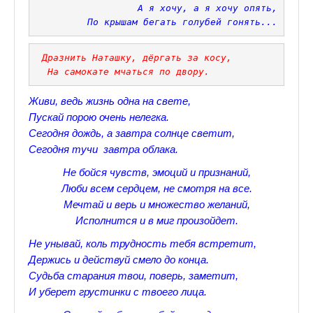
А я хочу, а я хочу опять,
 По крышам бегать голубей гонять...
Прогулки по Царскому Селу. Весна.
Прогулки по Царскому Селу. Лето
 Дразнить Наташку, дёргать за косу,
 На самокате мчаться по двору.
Прогулки по Царскому Селу. Осень
Живи, ведь жизнь одна на свете,
Царскосельские Стихи
Пускай порою очень нелегка.
Сегодня дождь, а завтра солнце светит,
Стихи о Пушкине А.С.
Сегодня тучи завтра облака.
Александр Пушкин Стихи
Не бойся чувств, эмоций и признаний,
Люби всем сердцем, не смотря на все.
Стихотворения лицеистов
Мечтай и верь и множество желаний,
Все про Царское село
Исполнится и в миг произойдет.
Не унывай, коль трудность тебя встретит,
Лучшие стихи Русских Классиков
Держись и действуй смело до конца.
♪♫Nostalgia melody★
Судьба старания твои, поверь, заметит,
И уберет грустинки с твоего лица.
♪♫Музыкальное ассорти★