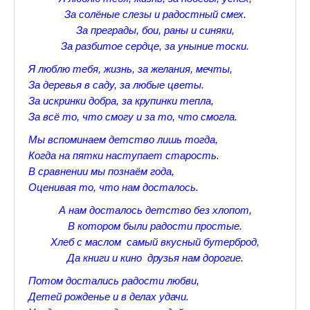
♪♫Рассказы★
За солёные слезы и радостный смех.
За преграды, бои, раны и синяки,
♪♫Рассказы 2★
За разбитое сердце, за уныние тоски.
Top видео студии
Я люблю тебя, жизнь, за желания, мечты,
За деревья в саду, за любые цветы.
Лучшее фото недели
За искринки добра, за крупинки тепла,
За всё то, что смогу и за то, что смогла.
Лучшее фото дня
Мы вспоминаем детство лишь тогда,
Фотоссесия. Лучшие спортсмены.
Когда на пятки наступает старость.
В сравнении мы познаём года,
От улыбки станет всем светлей
Оценивая то, что нам досталось.
Настольный теннис в Пушкине Санкт-Петербург. Клубы и секц
А нам досталось детство без хлопот,
В котором были радости простые.
Лучшее видео месяца
Хлеб с маслом самый вкусный бутерброд,
Секции настольного тенниса в Пушкинском районе
Да книги и кино друзья нам дорогие.
Потом достались радости любви,
Куда уходит детство
Детей рожденье и в делах удачи.