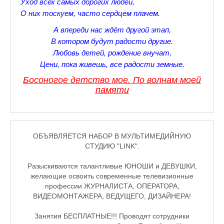
Зарядись позитивом
Уход всех самых дорогих людей,
О них тоскуем, часто сердцем плачем.
Это интересно знать
А впереди нас ждёт другой этап,
Настольный теннис в Пушкине Санкт — Петербург РПЦ Пушк
В котором будут радости другие.
Любовь детей, рождение внучат,
Босоногое детство мое
Цени, пока живешь, все радости земные.
Босоногое детство мое.
По волнам моей
Лучшие стихи про детство
памяти
РЕЦЕПТЫ
Отечество нам Царское Село.
ОБЪЯВЛЯЕТСЯ НАБОР В МУЛЬТИМЕДИЙНУЮ
Тренеры по настольному теннису в Пушкине
СТУДИЮ "LINK".
Звездное видео
Разыскиваются талантливые ЮНОШИ и ДЕВУШКИ,
желающие освоить современные телевизионные
Лучшие рассказы
профессии ЖУРНАЛИСТА, ОПЕРАТОРА,
ВИДЕОМОНТАЖЕРА, ВЕДУЩЕГО, ДИЗАЙНЕРА!
♪♫Рассказы 4★
Занятия БЕСПЛАТНЫЕ!!! Проводят сотрудники