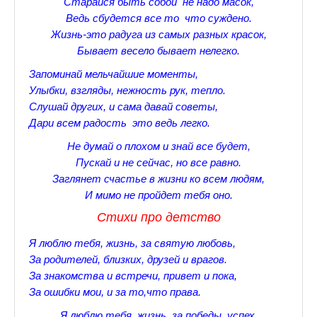
Старайся быть собой не надо масок,
♪♫Nostalgia melody★
Ведь сбудется все то что суждено.
Жизнь-это радуга из самых разных красок,
ЗАЛЫ ДЛЯ НАСТОЛЬНОГО ТЕННИСА В ПУШКИНЕ
Бывает весело бывает нелегко.
♪♫Анекдоты★
Запоминай мельчайшие моменты,
Улыбки, взгляды, нежность рук, тепло.
♪♫Рассказы 3★
Слушай других, и сама давай советы,
Дари всем радость это ведь легко.
♪♫Все тексты новых песен★
Не думай о плохом и знай все будет,
♪♫Детские песенки★
Пускай и не сейчас, но все равно.
Заглянет счастье в жизни ко всем людям,
♪♫Красивые стихи★
И мимо не пройдет тебя оно.
♪♫Песни Высоцкого★
Стихи про детство
♪♫Eще раз про любовь★
Я люблю тебя, жизнь, за святую любовь,
За родителей, близких, друзей и врагов.
♪♫Песни в стиле реп★
За знакомства и встречи, привет и пока,
За ошибки мои, и за то,что права.
♪♫♪♫Романсы♪♫♪♫
Я люблю тебя, жизнь, за победы, успех,