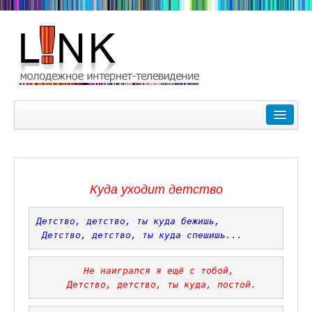
Главная
Лучшие видеоролики
9-10 февраля Кубок Гагарина в Пушкине Царском Селе
Куда уходит детство
Зимние Олимпийские игры 2018. Заметки наших корреспонде
Детство, детство, ты куда бежишь,

Любимые фильмы Любимые актеры
Детство, детство, ты куда спешишь...
Царское Село в Санкт-Петербурге
 Не наигрался я ещё с тобой,
Прогулки по Царскому Селу. Зима.
 Детство, детство, ты куда, постой.
Секции настольного тенниса в Пушкинском районе