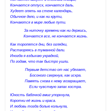
♪♫Рассказы★
Кончается отпуск, кончается даль.
Худеет опять на стене календарь,
♪♫Рассказы 2★
Обычное дело, и как ни крути,
Кончаются в мире любые пути.
Top видео студии
За ниточку времени как ни держись,
Лучшее фото недели
Кончается все, не кончается жизнь.
Лучшее фото дня
Как торопятся дни, без оглядки,
Растворяясь в туманной дали.
Фотоссесия. Лучшие спортсмены.
Иногда я вздыхаю украдкой,
По годам, что так быстро ушли.
От улыбки станет всем светлей
Первым детство от нас убегает,
Настольный теннис в Пушкине Санкт-Петербург. Клубы и секц
Босоного сверкнув, как искра.
Память снова к нему возвращает,
Лучшее видео месяца
Если чувствую запах костра.
Секции настольного тенниса в Пушкинском районе
Юность бабочкой вмиг упорхнула,
Коротки её жизнь и краса.
Куда уходит детство
И любовь тогда болью кольнула,