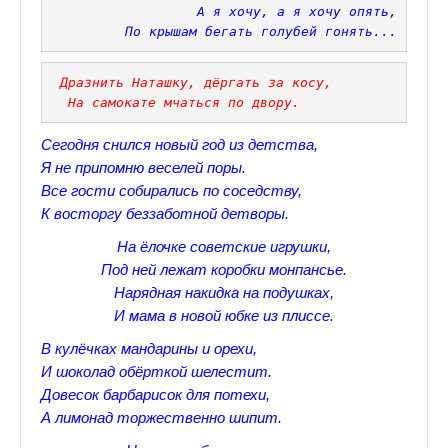
А я хочу, а я хочу опять,
 По крышам бегать голубей гонять...
Прогулки по Царскому Селу. Весна.
Прогулки по Царскому Селу. Лето
 Дразнить Наташку, дёргать за косу,
 На самокате мчаться по двору.
Прогулки по Царскому Селу. Осень
Сегодня снился новый год из детства,
Царскосельские Стихи
Я не припомню веселей поры.
Все гости собирались по соседству,
Стихи о Пушкине А.С.
К восторгу беззаботной детворы.
Александр Пушкин Стихи
На ёлочке советские игрушки,
Под ней лежат коробки монпансье.
Стихотворения лицеистов
Нарядная накидка на подушках,
Все про Царское село
И мама в новой юбке из плиссе.
В кулёчках мандарины и орехи,
Лучшие стихи Русских Классиков
И шоколад обёрткой шелестит.
♪♫Nostalgia melody★
Довесок барбарисок для потехи,
А лимонад торжественно шипит.
♪♫Музыкальное ассорти★