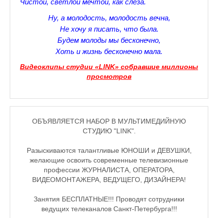
Зарядись позитивом
Чистой, светлой мечтой, как слеза.
Ну, а молодость, молодость вечна,
Это интересно знать
Не хочу я писать, что была.
Настольный теннис в Пушкине Санкт — Петербург РПЦ Пушк
Будем молоды мы бесконечно,
Хоть и жизнь бесконечно мала.
Босоногое детство мое
Видеоклипы студии «LINK» собравшие миллионы
просмотров
Лучшие стихи про детство
РЕЦЕПТЫ
Отечество нам Царское Село.
ОБЪЯВЛЯЕТСЯ НАБОР В МУЛЬТИМЕДИЙНУЮ
СТУДИЮ "LINK".
Тренеры по настольному теннису в Пушкине
Разыскиваются талантливые ЮНОШИ и ДЕВУШКИ,
Звездное видео
желающие освоить современные телевизионные
профессии ЖУРНАЛИСТА, ОПЕРАТОРА,
Лучшие рассказы
ВИДЕОМОНТАЖЕРА, ВЕДУЩЕГО, ДИЗАЙНЕРА!
♪♫Рассказы 4★
Занятия БЕСПЛАТНЫЕ!!! Проводят сотрудники
ведущих телеканалов Санкт-Петербурга!!!