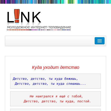
Главная
Лучшие видеоролики
9-10 февраля Кубок Гагарина в Пушкине Царском Селе
Куда уходит детство
Зимние Олимпийские игры 2018. Заметки наших корреспонде
Детство, детство, ты куда бежишь,

Любимые фильмы Любимые актеры
Детство, детство, ты куда спешишь...
Царское Село в Санкт-Петербурге
 Не наигрался я ещё с тобой,
Прогулки по Царскому Селу. Зима.
 Детство, детство, ты куда, постой.
Секции настольного тенниса в Пушкинском районе