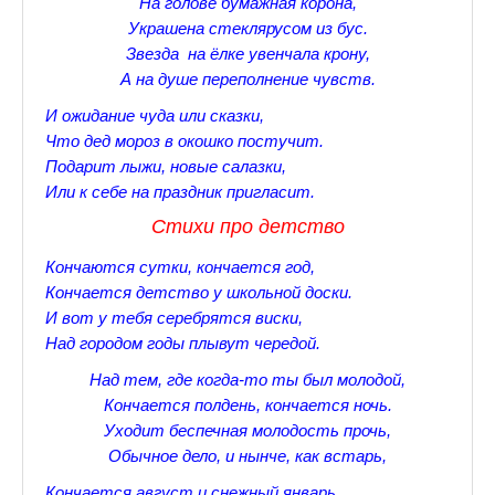
На голове бумажная корона,
♪♫Nostalgia melody★
Украшена стеклярусом из бус.
Звезда на ёлке увенчала крону,
ЗАЛЫ ДЛЯ НАСТОЛЬНОГО ТЕННИСА В ПУШКИНЕ
А на душе переполнение чувств.
♪♫Анекдоты★
И ожидание чуда или сказки,
Что дед мороз в окошко постучит.
♪♫Рассказы 3★
Подарит лыжи, новые салазки,
Или к себе на праздник пригласит.
♪♫Все тексты новых песен★
Стихи про детство
♪♫Детские песенки★
Кончаются сутки, кончается год,
♪♫Красивые стихи★
Кончается детство у школьной доски.
И вот у тебя серебрятся виски,
♪♫Песни Высоцкого★
Над городом годы плывут чередой.
♪♫Eще раз про любовь★
Над тем, где когда-то ты был молодой,
Кончается полдень, кончается ночь.
♪♫Песни в стиле реп★
Уходит беспечная молодость прочь,
Обычное дело, и нынче, как встарь,
♪♫♪♫Романсы♪♫♪♫
Кончается август и снежный январь,