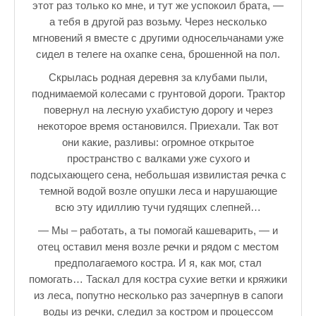
Зарядись позитивом
этот раз только ко мне, и тут же успокоил брата, —
а тебя в другой раз возьму. Через несколько
Это интересно знать
мгновений я вместе с другими односельчанами уже
сидел в телеге на охапке сена, брошенной на пол.
Настольный теннис в Пушкине Санкт — Петербург РПЦ Пушк
Скрылась родная деревня за клубами пыли,
Босоногое детство мое
поднимаемой колесами с грунтовой дороги. Трактор
повернул на лесную ухабистую дорогу и через
Лучшие стихи про детство
некоторое время остановился. Приехали. Так вот
РЕЦЕПТЫ
они какие, разливы: огромное открытое
пространство с валками уже сухого и
Отечество нам Царское Село.
подсыхающего сена, небольшая извилистая речка с
темной водой возле опушки леса и нарушающие
Тренеры по настольному теннису в Пушкине
всю эту идиллию тучи гудящих слепней…
Звездное видео
— Мы – работать, а ты помогай кашеварить, — и
отец оставил меня возле речки и рядом с местом
Лучшие рассказы
предполагаемого костра. И я, как мог, стал
помогать… Таскал для костра сухие ветки и кряжики
♪♫Рассказы 4★
из леса, попутно несколько раз зачерпнув в сапоги
воды из речки, следил за костром и процессом