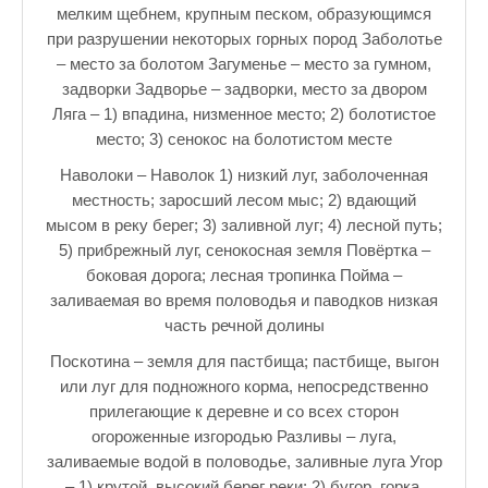
мелким щебнем, крупным песком, образующимся
при разрушении некоторых горных пород Заболотье
– место за болотом Загуменье – место за гумном,
задворки Задворье – задворки, место за двором
Ляга – 1) впадина, низменное место; 2) болотистое
место; 3) сенокос на болотистом месте
Наволоки – Наволок 1) низкий луг, заболоченная
местность; заросший лесом мыс; 2) вдающий
мысом в реку берег; 3) заливной луг; 4) лесной путь;
5) прибрежный луг, сенокосная земля Повёртка –
боковая дорога; лесная тропинка Пойма –
заливаемая во время половодья и паводков низкая
часть речной долины
Поскотина – земля для пастбища; пастбище, выгон
или луг для подножного корма, непосредственно
прилегающие к деревне и со всех сторон
огороженные изгородью Разливы – луга,
заливаемые водой в половодье, заливные луга Угор
– 1) крутой, высокий берег реки; 2) бугор, горка,