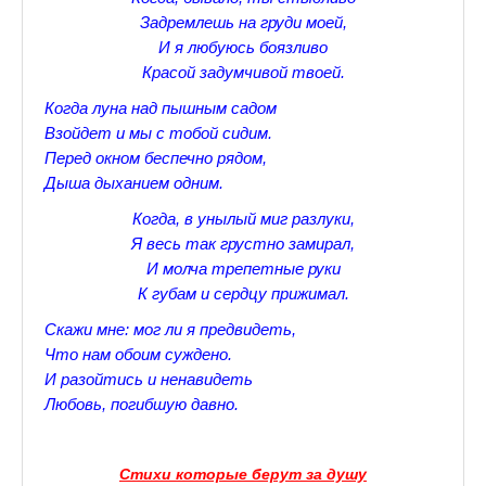
Задремлешь на груди моей,
Прогулки по Царскому Селу. Весна.
И я любуюсь боязливо
Красой задумчивой твоей.
Прогулки по Царскому Селу. Лето
Когда луна над пышным садом
Прогулки по Царскому Селу. Осень
Взойдет и мы с тобой сидим.
Перед окном беспечно рядом,
Царскосельские Стихи
Дыша дыханием одним.
Стихи о Пушкине А.С.
Когда, в унылый миг разлуки,
Я весь так грустно замирал,
Александр Пушкин Стихи
И молча трепетные руки
К губам и сердцу прижимал.
Стихотворения лицеистов
Скажи мне: мог ли я предвидеть,
Все про Царское село
Что нам обоим суждено.
И разойтись и ненавидеть
Лучшие стихи Русских Классиков
Любовь, погибшую давно.
♪♫Nostalgia melody★
♪♫Музыкальное ассорти★
Стихи которые берут за душу