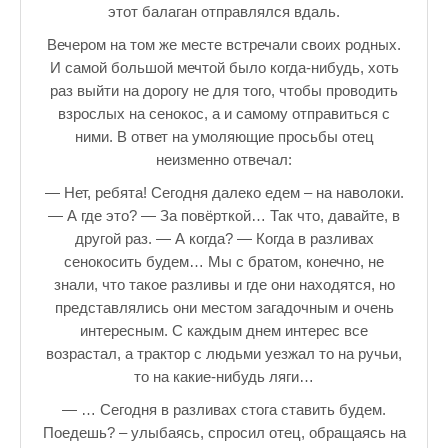
этот балаган отправлялся вдаль.
♪♫Рассказы★
Вечером на том же месте встречали своих родных.
♪♫Рассказы 2★
И самой большой мечтой было когда-нибудь, хоть
раз выйти на дорогу не для того, чтобы проводить
Top видео студии
взрослых на сенокос, а и самому отправиться с
Лучшее фото недели
ними. В ответ на умоляющие просьбы отец
неизменно отвечал:
Лучшее фото дня
— Нет, ребята! Сегодня далеко едем – на наволоки.
Фотоссесия. Лучшие спортсмены.
— А где это? — За повёрткой… Так что, давайте, в
другой раз. — А когда? — Когда в разливах
От улыбки станет всем светлей
сенокосить будем… Мы с братом, конечно, не
знали, что такое разливы и где они находятся, но
Настольный теннис в Пушкине Санкт-Петербург. Клубы и секц
представлялись они местом загадочным и очень
интересным. С каждым днем интерес все
Лучшее видео месяца
возрастал, а трактор с людьми уезжал то на ручьи,
Секции настольного тенниса в Пушкинском районе
то на какие-нибудь ляги…
— … Сегодня в разливах стога ставить будем.
Куда уходит детство
Поедешь? – улыбаясь, спросил отец, обращаясь на