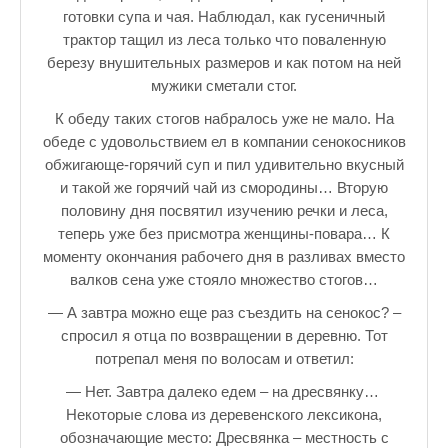
готовки супа и чая. Наблюдал, как гусеничный
трактор тащил из леса только что поваленную
березу внушительных размеров и как потом на ней
мужики сметали стог.
К обеду таких стогов набралось уже не мало. На
обеде с удовольствием ел в компании сенокосников
обжигающе-горячий суп и пил удивительно вкусный
и такой же горячий чай из смородины… Вторую
половину дня посвятил изучению речки и леса,
теперь уже без присмотра женщины-повара… К
моменту окончания рабочего дня в разливах вместо
валков сена уже стояло множество стогов…
— А завтра можно еще раз съездить на сенокос? –
спросил я отца по возвращении в деревню. Тот
потрепал меня по волосам и ответил:
— Нет. Завтра далеко едем – на дресвянку…
Некоторые слова из деревенского лексикона,
обозначающие место: Дресвянка – местность с