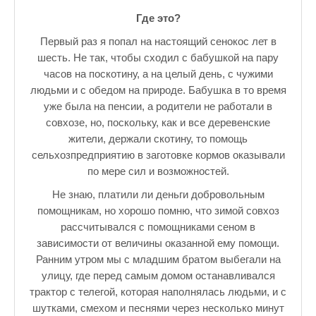
♪♫Nostalgia melody★
Где это?
Первый раз я попал на настоящий сенокос лет в
ЗАЛЫ ДЛЯ НАСТОЛЬНОГО ТЕННИСА В ПУШКИНЕ
шесть. Не так, чтобы сходил с бабушкой на пару
♪♫Анекдоты★
часов на поскотину, а на целый день, с чужими
людьми и с обедом на природе. Бабушка в то время
♪♫Рассказы 3★
уже была на пенсии, а родители не работали в
совхозе, но, поскольку, как и все деревенские
♪♫Все тексты новых песен★
жители, держали скотину, то помощь
сельхозпредприятию в заготовке кормов оказывали
♪♫Детские песенки★
по мере сил и возможностей.
♪♫Красивые стихи★
Не знаю, платили ли деньги добровольным
помощникам, но хорошо помню, что зимой совхоз
♪♫Песни Высоцкого★
рассчитывался с помощниками сеном в
♪♫Eще раз про любовь★
зависимости от величины оказанной ему помощи.
Ранним утром мы с младшим братом выбегали на
♪♫Песни в стиле реп★
улицу, где перед самым домом останавливался
трактор с телегой, которая наполнялась людьми, и с
♪♫♪♫Романсы♪♫♪♫
шутками, смехом и песнями через несколько минут