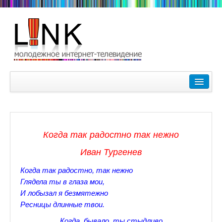
Главная
Лучшие видеоролики
9-10 февраля Кубок Гагарина в Пушкине Царском Селе
Когда так радостно так нежно
Зимние Олимпийские игры 2018. Заметки наших корреспонде
Иван Тургенев
Любимые фильмы Любимые актеры
Когда так радостно, так нежно
Царское Село в Санкт-Петербурге
Глядела ты в глаза мои,
И лобызал я безмятежно
Прогулки по Царскому Селу. Зима.
Ресницы длинные твои.
Секции настольного тенниса в Пушкинском районе
Когда, бывало, ты стыдливо