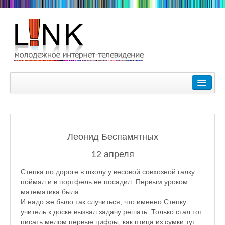
Главная
Лучшие видеоролики
9-10 февраля Кубок Гагарина в Пушкине Царском Селе
Леонид Беспамятных
Зимние Олимпийские игры 2018. Заметки наших корреспонде
12 апреля
Любимые фильмы Любимые актеры
Степка по дороге в школу у весовой совхозной галку
Царское Село в Санкт-Петербурге
поймал и в портфель ее посадил. Первым уроком
математика была.
Прогулки по Царскому Селу. Зима.
И надо же было так случиться, что именно Степку
учитель к доске вызвал задачу решать. Только стал тот
Секции настольного тенниса в Пушкинском районе
писать мелом первые цифры, как птица из сумки тут