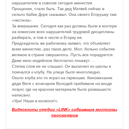
Зарядись позитивом
нарушителям в совхозе сегодня амнистия.
Прощение, стало быть. Так дед Матвей сейчас в
Это интересно знать
сельпо бабке Доре сказывал. Она своего Егорушку там
«чистила».
Настольный теннис в Пушкине Санкт — Петербург РПЦ Пушк
За вчерашнее. Сегодня как раз должны были в конторе
на комиссии всех нарушителей трудовой дисциплины
Босоногое детство мое
разбирать, в том и числе и Егорку ее.
Председатель же рабочкома заявил, что объявляет
Лучшие стихи про детство
всем амнистию, раз такое дело. Мол, больно событие
великое в стране свершилось. Пусть все порадуются.
РЕЦЕПТЫ
Даже кино индийское бесплатно покажут. …
Степка слов ее не слышал. Он выскочил из школы и
Отечество нам Царское Село.
помчался к клубу. На улице было многолюдно.
Около клуба кто-то играл на гармошке. Киномеханик
Тренеры по настольному теннису в Пушкине
дядя Витя с кочегаром Володей прибивали на входе
лозунг, где на красном материале было размашисто
Звездное видео
написано:
«Ура! Наши в космосе!».
Лучшие рассказы
Видеоклипы студии «LINK» собравшие миллионы
♪♫Рассказы 4★
просмотров