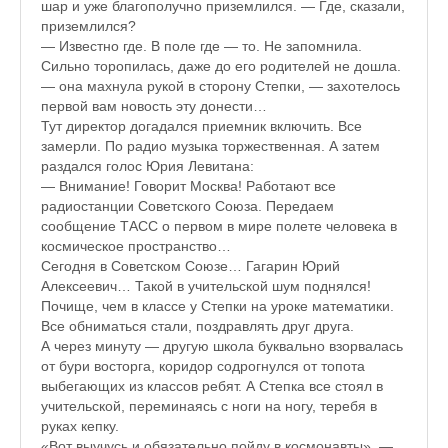
шар и уже благополучно приземлился. — Где, сказали,
♪♫Nostalgia melody★
приземлился?
— Известно где. В поле где — то. Не запомнила.
ЗАЛЫ ДЛЯ НАСТОЛЬНОГО ТЕННИСА В ПУШКИНЕ
Сильно торопилась, даже до его родителей не дошла.
— она махнула рукой в сторону Степки, — захотелось
♪♫Анекдоты★
первой вам новость эту донести…
Тут директор догадался приемник включить. Все
♪♫Рассказы 3★
замерли. По радио музыка торжественная. А затем
раздался голос Юрия Левитана:
♪♫Все тексты новых песен★
— Внимание! Говорит Москва! Работают все
радиостанции Советского Союза. Передаем
♪♫Детские песенки★
сообщение ТАСС о первом в мире полете человека в
космическое пространство…
♪♫Красивые стихи★
Сегодня в Советском Союзе… Гагарин Юрий
Алексеевич… Такой в учительской шум поднялся!
♪♫Песни Высоцкого★
Почище, чем в классе у Степки на уроке математики.
Все обниматься стали, поздравлять друг друга.
♪♫Eще раз про любовь★
А через минуту — другую школа буквально взорвалась
от бури восторга, коридор содрогнулся от топота
♪♫Песни в стиле реп★
выбегающих из классов ребят. А Степка все стоял в
учительской, переминаясь с ноги на ногу, теребя в
♪♫♪♫Романсы♪♫♪♫
руках кепку.
«Вот выучусь и обязательно пойду в космонавты», —