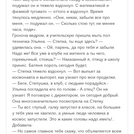
♪♫Рассказы★
подумал он и тяжело вздохнул. С математикой и
физикой туговато — оттого и вздохнул. Время
♪♫Рассказы 2★
тянулось медленно. «Они, никак, забыли все про
меня, — подумал он, — Сколько стою тут, не менее
Top видео студии
часа, поди».
Грохоча ведром, в учительскую пришла мыть пол
Лучшее фото недели
техничка Ульяна. — Степка, ты еще здесь? —
удивилась она. – Ой, парень, да про тебя и забыли.
Лучшее фото дня
Надо же! Все уже в клубе на митинге а ты чего,
горемычный, стоишь? — Наказанный я, птицу в школу
Фотоссесия. Лучшие спортсмены.
принес. Батяня пороть сегодня будет,
— Степка тяжело вздохнул. — Вот выпьет за
От улыбки станет всем светлей
космонавта и выпорет, как узнает про мои проделки.
— Беги, Степушка, в клуб, с людьми порадуйся.-
Настольный теннис в Пушкине Санкт-Петербург. Клубы и секц
Ульяна погладила его по голове.- А отец? Он не
узнает. Я поговорю с директором, он сегодня добрый.
Лучшее видео месяца
Она многозначительно посмотрела на Степку.
— Ты вот, глупый, галку запустил в классе, на большее
Секции настольного тенниса в Пушкинском районе
у тебя ума не хватило, а умные люди человека в
космос запустили. Это ж какие головы надо иметь!..
Куда уходит детство
Добавила:
— Но самое главное тебе скажу, что объявляется всем