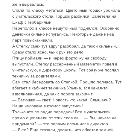
же и вырвалась.
Прогулки по Царскому Селу. Весна.
Стала по классу метаться. Цветочный горшок уронила
с учительского стола. Горшок разбился. Залетела на
Прогулки по Царскому Селу. Лето
шкаф с гербариями.
Переполох в классе нешуточный поднялся. Особенно
Прогулки по Царскому Селу. Осень
девчонки сильно испугались. Некоторые даже из-за
парт повыскакивали.
Царскосельские Стихи
А Степку смех тут вдруг разобрал, да такой сильный…
Сразу стало ясно, чьих рук это дело.
Стихи о Пушкине А.С.
Птицу поймали — и через форточку на свободу
выпустили. Степку рассерженный математик повел в
Александр Пушкин Стихи
учительскую, к директору школы. Тот сразу же послал
техничку за родителями.
Стихотворения лицеистов
Сам стал беседовать со Степкой. Прошло полчаса. Тут
вбегает в кабинет техничка Ульяна, вся какая-то
Все про Царское село
взволнованная, да как с порога закричит:
— Батюшки — свет! Новость -то какая! Слышали?
Лучшие стихи Русских Классиков
Наши человека в космос запустили!
Только что по радио передали! Все в учительской
♪♫Nostalgia melody★
прямо оцепенели от этих слов ее… — Вы, ничего не
придумали? — это первым опомнился директор.
♪♫Музыкальное ассорти★
— Я-то? Еще сказали, дескать, что облетел земной