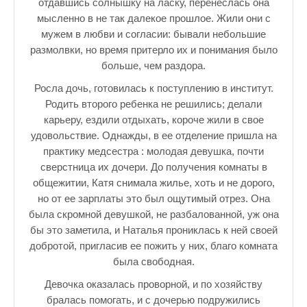
отдавшись солнышку на ласку, перенеслась она
мысленно в не так далекое прошлое. Жили они с
мужем в любви и согласии: бывали небольшие
размолвки, но время притерло их и понимания было
больше, чем раздора.
Росла дочь, готовилась к поступлению в институт.
Родить второго ребенка не решились; делали
карьеру, ездили отдыхать, короче жили в свое
удовольствие. Однажды, в ее отделение пришла на
практику медсестра : молодая девушка, почти
сверстница их дочери. До получения комнаты в
общежитии, Катя снимала жилье, хоть и не дорого,
но от ее зарплаты это был ощутимый отрез. Она
была скромной девушкой, не разбалованной, уж она
бы это заметила, и Наталья прониклась к ней своей
добротой, пригласив ее пожить у них, благо комната
была свободная.
Девочка оказалась проворной, и по хозяйству
бралась помогать, и с дочерью подружились