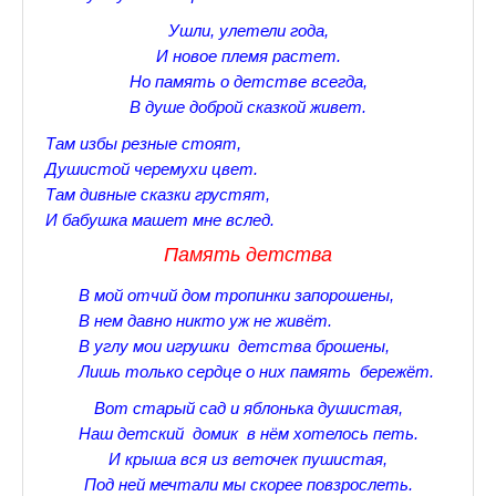
♪♫Nostalgia melody★
Ушли, улетели года,
И новое племя растет.
ЗАЛЫ ДЛЯ НАСТОЛЬНОГО ТЕННИСА В ПУШКИНЕ
Но память о детстве всегда,
В душе доброй сказкой живет.
♪♫Анекдоты★
Там избы резные стоят,
♪♫Рассказы 3★
Душистой черемухи цвет.
Там дивные сказки грустят,
♪♫Все тексты новых песен★
И бабушка машет мне вслед.
♪♫Детские песенки★
Память детства
♪♫Красивые стихи★
В мой отчий дом тропинки запорошены,
В нем давно никто уж не живёт.
♪♫Песни Высоцкого★
В углу мои игрушки детства брошены,
Лишь только сердце о них память бережёт.
♪♫Eще раз про любовь★
Вот старый сад и яблонька душистая,
♪♫Песни в стиле реп★
Наш детский домик в нём хотелось петь.
И крыша вся из веточек пушистая,
♪♫♪♫Романсы♪♫♪♫
Под ней мечтали мы скорее повзрослеть.