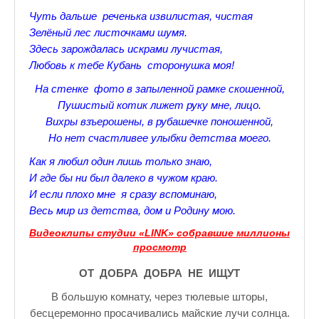
♪♫Рассказы★
Чуть дальше реченька извилистая, чистая
Зелёный лес листочками шумя.
♪♫Рассказы 2★
Здесь зарождалась искрами лучистая,
Любовь к тебе Кубань сторонушка моя!
Top видео студии
На стенке фото в запыленной рамке скошенной,
Лучшее фото недели
Пушистый котик лижет руку мне, лицо.
Вихры взъерошены, в рубашечке поношенной,
Лучшее фото дня
Но нет счастливее улыбки детства моего.
Фотоссесия. Лучшие спортсмены.
Как я любил один лишь только знаю,
И где бы ни был далеко в чужом краю.
От улыбки станет всем светлей
И если плохо мне я сразу вспоминаю,
Настольный теннис в Пушкине Санкт-Петербург. Клубы и секц
Весь мир из детства, дом и Родину мою.
Видеоклипы студии «LINK» собравшие миллионы
Лучшее видео месяца
просмотр
Секции настольного тенниса в Пушкинском районе
ОТ ДОБРА ДОБРА НЕ ИЩУТ
Куда уходит детство
В большую комнату, через тюлевые шторы,
бесцеремонно просачивались майские лучи солнца.