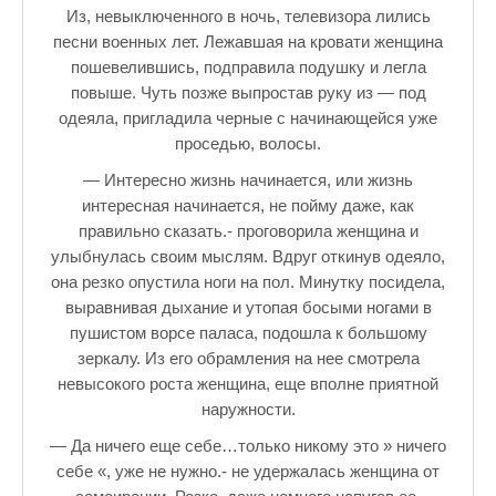
Зарядись позитивом
Из, невыключенного в ночь, телевизора лились
песни военных лет. Лежавшая на кровати женщина
Это интересно знать
пошевелившись, подправила подушку и легла
Настольный теннис в Пушкине Санкт — Петербург РПЦ Пушк
повыше. Чуть позже выпростав руку из — под
одеяла, пригладила черные с начинающейся уже
Босоногое детство мое
проседью, волосы.
Лучшие стихи про детство
— Интересно жизнь начинается, или жизнь
интересная начинается, не пойму даже, как
РЕЦЕПТЫ
правильно сказать.- проговорила женщина и
улыбнулась своим мыслям. Вдруг откинув одеяло,
Отечество нам Царское Село.
она резко опустила ноги на пол. Минутку посидела,
выравнивая дыхание и утопая босыми ногами в
Тренеры по настольному теннису в Пушкине
пушистом ворсе паласа, подошла к большому
Звездное видео
зеркалу. Из его обрамления на нее смотрела
невысокого роста женщина, еще вполне приятной
Лучшие рассказы
наружности.
♪♫Рассказы 4★
— Да ничего еще себе…только никому это » ничего
себе «, уже не нужно.- не удержалась женщина от