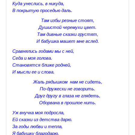
Куда унеслись, в никуда,
Прогулки по Царскому Селу. Весна.
В покрытую проседью даль.
Там избы резные стоят,
Прогулки по Царскому Селу. Лето
Душистой черемухи цвет.
Прогулки по Царскому Селу. Осень
Там дивные сказки грустят,
И бабушка машет мне вслед.
Царскосельские Стихи
Сравнялись годами мы с ней,
Стихи о Пушкине А.С.
Седа и моя голова.
Становятся ближе родней,
Александр Пушкин Стихи
И мысли ее и слова.
Жаль рядышком нам не сидеть,
Стихотворения лицеистов
По-дружески не говорить.
Все про Царское село
Друг другу в глаза не глядеть,
Оборвана в прошлое нить.
Лучшие стихи Русских Классиков
Уж внучка моя подросла,
♪♫Nostalgia melody★
Ей сказки из детства дарю.
За годы любви и тепла,
♪♫Музыкальное ассорти★
Я бабушку благодарю.