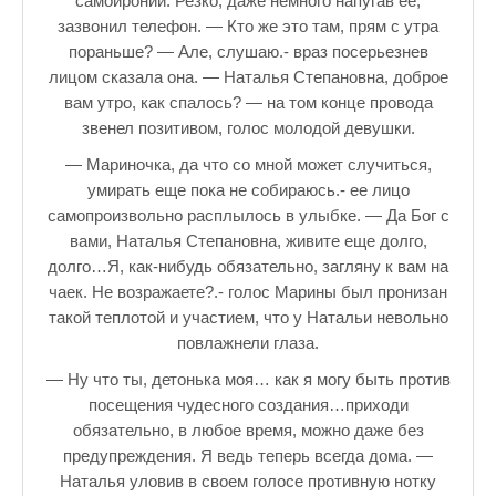
самоиронии. Резко, даже немного напугав ее,
зазвонил телефон. — Кто же это там, прям с утра
пораньше? — Але, слушаю.- враз посерьезнев
лицом сказала она. — Наталья Степановна, доброе
вам утро, как спалось? — на том конце провода
звенел позитивом, голос молодой девушки.
— Мариночка, да что со мной может случиться,
умирать еще пока не собираюсь.- ее лицо
самопроизвольно расплылось в улыбке. — Да Бог с
вами, Наталья Степановна, живите еще долго,
долго…Я, как-нибудь обязательно, загляну к вам на
чаек. Не возражаете?.- голос Марины был пронизан
такой теплотой и участием, что у Натальи невольно
повлажнели глаза.
— Ну что ты, детонька моя… как я могу быть против
посещения чудесного создания…приходи
обязательно, в любое время, можно даже без
предупреждения. Я ведь теперь всегда дома. —
Наталья уловив в своем голосе противную нотку