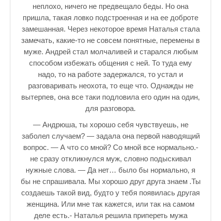
неплохо, ничего не предвещало беды. Но она
пришла, такая ловко подстроенная и на ее доброте
замешанная. Через некоторое время Наталья стала
замечать, какие-то не совсем понятные, перемены в
муже. Андрей стал молчаливей и старался любым
способом избежать общения с ней. То туда ему
надо, то на работе задержался, то устал и
разговаривать неохота, то еще что. Однажды не
вытерпев, она все таки подловила его один на один,
для разговора.
— Андрюша, ты хорошо себя чувствуешь, не
заболел случаем? — задала она первой наводящий
вопрос. — А что со мной? Со мной все нормально.-
не сразу откликнулся муж, словно подыскивал
нужные слова. — Да нет… было бы нормально, я
бы не спрашивала. Мы хорошо друг друга знаем .Ты
создаешь такой вид, будто у тебя появилась другая
женщина. Или мне так кажется, или так на самом
деле есть.- Наталья решила припереть мужа