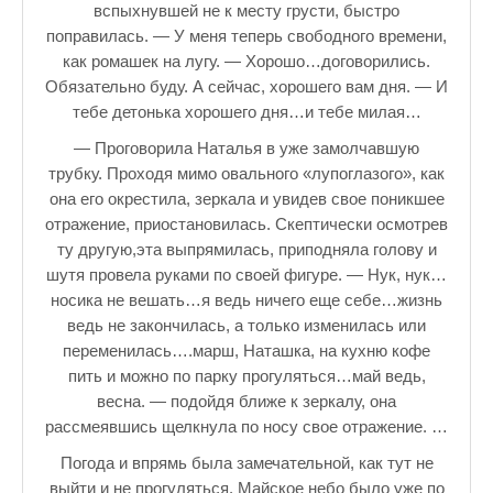
вспыхнувшей не к месту грусти, быстро
поправилась. — У меня теперь свободного времени,
как ромашек на лугу. — Хорошо…договорились.
Обязательно буду. А сейчас, хорошего вам дня. — И
тебе детонька хорошего дня…и тебе милая…
— Проговорила Наталья в уже замолчавшую
трубку. Проходя мимо овального «лупоглазого», как
она его окрестила, зеркала и увидев свое поникшее
отражение, приостановилась. Скептически осмотрев
ту другую,эта выпрямилась, приподняла голову и
шутя провела руками по своей фигуре. — Нук, нук…
носика не вешать…я ведь ничего еще себе…жизнь
ведь не закончилась, а только изменилась или
переменилась….марш, Наташка, на кухню кофе
пить и можно по парку прогуляться…май ведь,
весна. — подойдя ближе к зеркалу, она
рассмеявшись щелкнула по носу свое отражение. …
Погода и впрямь была замечательной, как тут не
выйти и не прогуляться. Майское небо было уже по