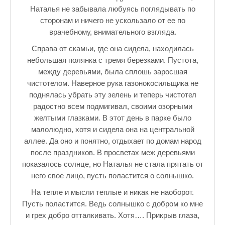
Наталья не забывала любуясь поглядывать по
сторонам и ничего не ускользало от ее по
врачебному, внимательного взгляда.
Справа от скамьи, где она сидела, находилась
небольшая полянка с тремя березками. Пустота,
между деревьями, была сплошь заросшая
чистотелом. Наверное рука газонокосильщика не
поднялась убрать эту зелень и теперь чистотел
радостно всем подмигивал, своими озорными
желтыми глазками. В этот день в парке было
малолюдно, хотя и сидела она на центральной
аллее. Да оно и понятно, отдыхает по домам народ
после праздников. В просветах меж деревьями
показалось солнце, но Наталья не стала прятать от
него свое лицо, пусть поластится о солнышко.
На тепле и мысли теплые и никак не наоборот.
Пусть поластится. Ведь солнышко с добром ко мне
и грех добро отталкивать. Хотя…. Прикрыв глаза,