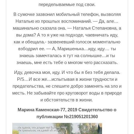
переделываемые под свои.
В сумочке зазвонил мобильный телефон, вызволяя
Наталью из прошлых воспоминаний. — Да, але…
машинально сказала она. — Наталья Степановна, а
вы дома? А то я уже на подходе, чаевничать иду,
как и обещала.- зазвеневший голосок моментально
взбодрил ее. — А, Маришенька…иду, иду… ты
знаешь замечталась я тут на солнышке…и ты
знаешь, мне есть тебе о многом чего рассказать.
Иду, девочка моя, иду. И что бы я без тебя делала.
P/S…И все же…испытывая в жизни трудности и
предательства, не спешите добро заменять на зло и
месть. Не забывайте про круговорот воды в природе
и обстоятельств в жизни.
Марина Каменская-77, 2019 Свидетельство о
публикации №219051201360