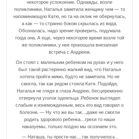
некоторое успокоение. Однажды, возле
поликлиники, Наталья заметила женщину чем — то
напоминающую Катю, но та на оклик не обернулась,
а как — то странно боком скрылась из вида.
Обозналась, надо зрение проверить, подумала
тогда она. А еще, через некоторое время возле той
же поликлиники, у нее произошла внезапная
встреча с Андреем.
Он стоял с маленьким ребенком на руках и у него
был такой растерянно жалкий вид, что Наталья
хотела пройти мимо, будто не заметила. Но не
смогла, так как рядом стояла Катя. Подойдя,
Наталья не глядя в глаза Андрею, бесцеремонно
отвернула уголок одеяльца .Ребенок выглядел
слабым и изнеможденным, весь его вид говорил о
болезни. — Ну что же вы так…даже не смогли
родить здорового ребенка…грехи то наши
наказуемы, только поздно мы осознаем это.
— Наташа, ты прости нас…так получилось ,