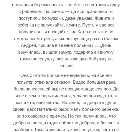
внезапная беременность…не мог я ее оставить одну
с ребенком, ты пойми. — Да все правильно ты
поступил…по мужски, даже уважаю. Живите и
ребенка не запускайте, лечите. Пусть у вас все
получится…и прощайте.- на Катю она так и не
смогла посмотреть, а скользнув еще раз по глазам
Андрея, прошла в здание больницы. …Дочь
выучилась, вышла замуж, подарила ей внучку
такую веселушку, развлекающую бабушку на
пенсии.
Она с отцом больше не виделась, на все его
попытки отвечала отказом. Видно большая рана
была нанесена ей им, не прощаемая до сих пор. Да
и не с кем теперь видеться, уехали они куда-то, и
как и что, неизвестно. Наталье, по доброте души
своей, действительно было жаль больного ребенка,
он то совсем не при чем. Но так получилось, что
добро не всегда отдает обратно добром, а бывает и
наоборот. Такова жизнь и таковы ее устои, часто не