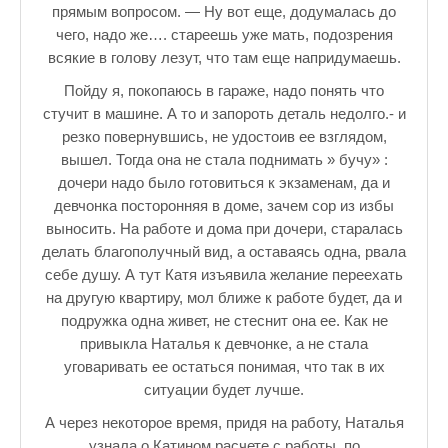
прямым вопросом. — Ну вот еще, додумалась до
чего, надо же…. стареешь уже мать, подозрения
всякие в голову лезут, что там еще напридумаешь.
Пойду я, покопаюсь в гараже, надо понять что
стучит в машине. А то и запороть деталь недолго.- и
резко повернувшись, не удостоив ее взглядом,
вышел. Тогда она не стала поднимать » бучу» :
дочери надо было готовиться к экзаменам, да и
девчонка посторонняя в доме, зачем сор из избы
выносить. На работе и дома при дочери, старалась
делать благополучный вид, а оставаясь одна, рвала
себе душу. А тут Катя изъявила желание переехать
на другую квартиру, мол ближе к работе будет, да и
подружка одна живет, не стеснит она ее. Как не
привыкла Наталья к девчонке, а не стала
уговаривать ее остаться понимая, что так в их
ситуации будет лучше.
А через некоторое время, придя на работу, Наталья
узнала о Катином расчете с работы, по