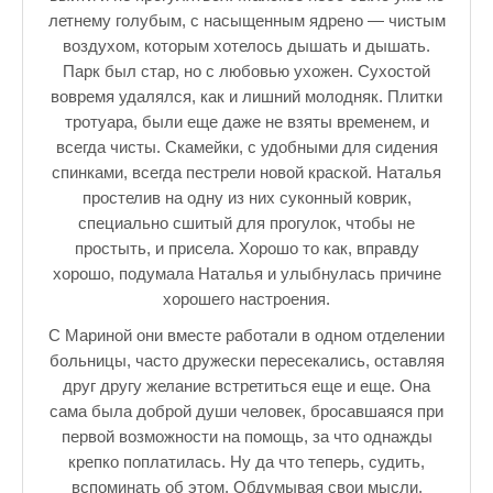
летнему голубым, с насыщенным ядрено — чистым
воздухом, которым хотелось дышать и дышать.
Парк был стар, но с любовью ухожен. Сухостой
вовремя удалялся, как и лишний молодняк. Плитки
тротуара, были еще даже не взяты временем, и
всегда чисты. Скамейки, с удобными для сидения
спинками, всегда пестрели новой краской. Наталья
простелив на одну из них суконный коврик,
специально сшитый для прогулок, чтобы не
простыть, и присела. Хорошо то как, вправду
хорошо, подумала Наталья и улыбнулась причине
хорошего настроения.
С Мариной они вместе работали в одном отделении
больницы, часто дружески пересекались, оставляя
друг другу желание встретиться еще и еще. Она
сама была доброй души человек, бросавшаяся при
первой возможности на помощь, за что однажды
крепко поплатилась. Ну да что теперь, судить,
вспоминать об этом. Обдумывая свои мысли,