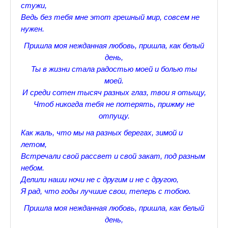
стужи,
Прогулки по Царскому Селу. Весна.
Ведь без тебя мне этот грешный мир, совсем не
нужен.
Прогулки по Царскому Селу. Лето
Пришла моя нежданная любовь, пришла, как белый
Прогулки по Царскому Селу. Осень
день,
Ты в жизни стала радостью моей и болью ты
Царскосельские Стихи
моей.
И среди сотен тысяч разных глаз, твои я отыщу,
Стихи о Пушкине А.С.
Чтоб никогда тебя не потерять, прижму не
отпущу.
Александр Пушкин Стихи
Как жаль, что мы на разных берегах, зимой и
Стихотворения лицеистов
летом,
Встречали свой рассвет и свой закат, под разным
Все про Царское село
небом.
Лучшие стихи Русских Классиков
Делили наши ночи не с другим и не с другою,
Я рад, что годы лучшие свои, теперь с тобою.
♪♫Nostalgia melody★
Пришла моя нежданная любовь, пришла, как белый
день,
♪♫Музыкальное ассорти★