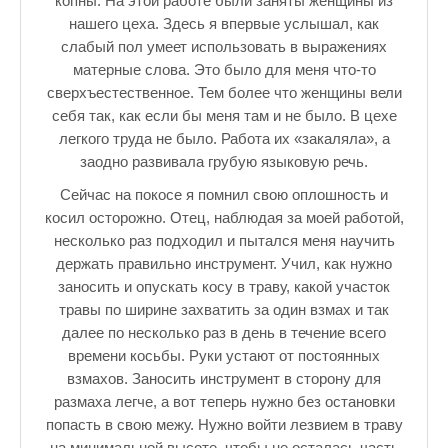
копны. На этой работе были заняты женщины из
нашего цеха. Здесь я впервые услышал, как
слабый пол умеет использовать в выражениях
матерные слова. Это было для меня что-то
сверхъестественное. Тем более что женщины вели
себя так, как если бы меня там и не было. В цехе
легкого труда не было. Работа их «закаляла», а
заодно развивала грубую языковую речь.
Сейчас на покосе я помнил свою оплошность и
косил осторожно. Отец, наблюдая за моей работой,
несколько раз подходил и пытался меня научить
держать правильно инструмент. Учил, как нужно
заносить и опускать косу в траву, какой участок
травы по ширине захватить за один взмах и так
далее по несколько раз в день в течение всего
времени косьбы. Руки устают от постоянных
взмахов. Заносить инструмент в сторону для
размаха легче, а вот теперь нужно без остановки
попасть в свою межу. Нужно войти лезвием в траву
на минимальной высоте, чтобы не осталась часть