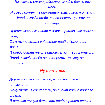
Ты в жизни стала радостью моей и болью ты
♪♫Nostalgia melody★
моей.
И среди сотен тысяч разных глаз, твои я отыщу,
ЗАЛЫ ДЛЯ НАСТОЛЬНОГО ТЕННИСА В ПУШКИНЕ
Чтоб никогда тебя не потерять, прижму не
отпущу.
♪♫Анекдоты★
Пришла моя нежданная любовь, пришла, как белый
♪♫Рассказы 3★
день,
Ты в жизни стала радостью моей и болью ты
♪♫Все тексты новых песен★
моей.
♪♫Детские песенки★
И среди сотен тысяч разных глаз, твои я отыщу,
Чтоб никогда тебя не потерять, прижму не
♪♫Красивые стихи★
отпущу.
Ну вот и все
♪♫Песни Высоцкого★
Дорогой сказочных огней, я шел пытаясь
♪♫Eще раз про любовь★
отыскать,
♪♫Песни в стиле реп★
Одну тебя из сотни тех, но видит бог не повезло
опять.
♪♫♪♫Романсы♪♫♪♫
Я отгоню тупую боль, что сердце ранит словно