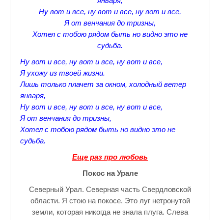
января,
Зарядись позитивом
Ну вот и все, ну вот и все, ну вот и все,
Это интересно знать
Я от венчания до тризны,
Хотел с тобою рядом быть но видно это не
Настольный теннис в Пушкине Санкт — Петербург РПЦ Пушк
судьба.
Босоногое детство мое
Ну вот и все, ну вот и все, ну вот и все,
Я ухожу из твоей жизни.
Лучшие стихи про детство
Лишь только плачет за окном, холодный ветер
января,
РЕЦЕПТЫ
Ну вот и все, ну вот и все, ну вот и все,
Отечество нам Царское Село.
Я от венчания до тризны,
Хотел с тобою рядом быть но видно это не
Тренеры по настольному теннису в Пушкине
судьба.
Звездное видео
Еще раз про любовь
Покос на Урале
Лучшие рассказы
Северный Урал. Северная часть Свердловской
♪♫Рассказы 4★
области. Я стою на покосе. Это луг нетронутой
земли, которая никогда не знала плуга. Слева