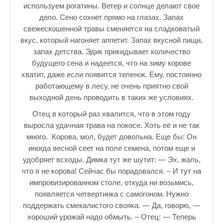
используем рогатины. Ветер и солнце делают свое
дело. Сено сохнет прямо на глазах. Запах
свежескошенной травы сменяется на сладковатый
вкус, который нагоняет аппетит. Запах вкусной пищи,
запах детства. Эдик прикидывает количество
будущего сена и надеется, что на зиму корове
хватит, даже если появится теленок. Ему, постоянно
работающему в лесу, не очень приятно свой
выходной день проводить в таких же условиях.
Отец в который раз хвалится, что в этом году
выросла удачная трава на покосе. Хоть её и не так
много. Корова, мол, будет довольна. Еще бы: Он
иногда весной сеет на поле семена, потом еще и
удобряет всходы. Димка тут же шутит: — Эх, жаль,
что я не корова! Сейчас бы порадовался. – И тут на
импровизированном столе, откуда ни возьмись,
появляется четвертинка с самогоном. Нужно
поддержать смекалистого свояка. — Да, говорю, —
хороший урожай надо обмыть. – Отец: — Теперь