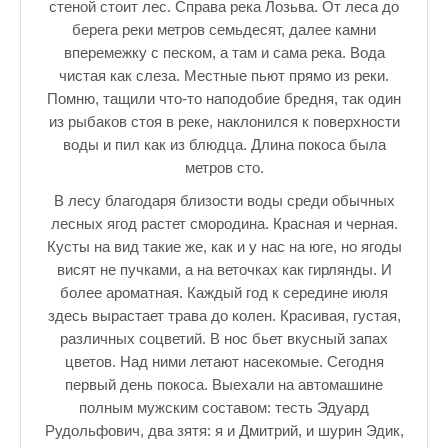
стеной стоит лес. Справа река Лозьва. От леса до
берега реки метров семьдесят, далее камни
вперемежку с песком, а там и сама река. Вода
чистая как слеза. Местные пьют прямо из реки.
Помню, тащили что-то наподобие бредня, так один
из рыбаков стоя в реке, наклонился к поверхности
воды и пил как из блюдца. Длина покоса была
метров сто.
В лесу благодаря близости воды среди обычных
лесных ягод растет смородина. Красная и черная.
Кусты на вид такие же, как и у нас на юге, но ягоды
висят не пучками, а на веточках как гирлянды. И
более ароматная. Каждый год к середине июля
здесь вырастает трава до колен. Красивая, густая,
различных соцветий. В нос бьет вкусный запах
цветов. Над ними летают насекомые. Сегодня
первый день покоса. Выехали на автомашине
полным мужским составом: тесть Эдуард
Рудольфович, два зятя: я и Дмитрий, и шурин Эдик,