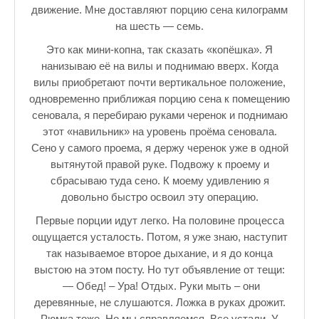
движение. Мне доставляют порцию сена килограмм
на шесть — семь.
Это как мини-копна, так сказать «копёшка». Я
нанизываю её на вилы и поднимаю вверх. Когда
вилы приобретают почти вертикальное положение,
одновременно приближая порцию сена к помещению
сеновала, я перебираю руками черенок и поднимаю
этот «навильник» на уровень проёма сеновала.
Сено у самого проема, я держу черенок уже в одной
вытянутой правой руке. Подвожу к проему и
сбрасываю туда сено. К моему удивлению я
довольно быстро освоил эту операцию.
Первые порции идут легко. На половине процесса
ощущается усталость. Потом, я уже знаю, наступит
так называемое второе дыхание, и я до конца
выстою на этом посту. Но тут объявление от тещи:
— Обед! – Ура! Отдых. Руки мыть – они
деревянные, не слушаются. Ложка в руках дрожит.
Рюмка тоже. Но мы справляемся. Все устали. У