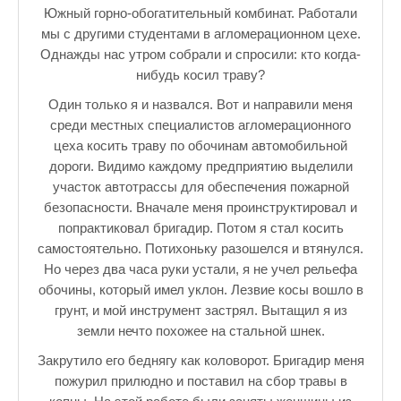
Южный горно-обогатительный комбинат. Работали
мы с другими студентами в агломерационном цехе.
Однажды нас утром собрали и спросили: кто когда-
нибудь косил траву?
Один только я и назвался. Вот и направили меня
среди местных специалистов агломерационного
цеха косить траву по обочинам автомобильной
дороги. Видимо каждому предприятию выделили
участок автотрассы для обеспечения пожарной
безопасности. Вначале меня проинструктировал и
попрактиковал бригадир. Потом я стал косить
самостоятельно. Потихоньку разошелся и втянулся.
Но через два часа руки устали, я не учел рельефа
обочины, который имел уклон. Лезвие косы вошло в
грунт, и мой инструмент застрял. Вытащил я из
земли нечто похожее на стальной шнек.
Закрутило его беднягу как коловорот. Бригадир меня
пожурил прилюдно и поставил на сбор травы в