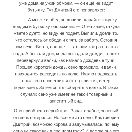
уже дома на ужин обмоем, — он ещё не видит
бутылку. Тут Дмитрий его поправляет:
— А мы же в обед не допили, давайте закуску
доедим и бутылку опорожним. — Отец знает, откуда
«ветер дует», но виду не подает. Выпили, доели то,
что осталось от обеда и опять за работу. Сегодня
нам везет. Ветер, солнце — это нам как раз то, что
надо. А бывали дни, когда выпадали дожди. Только
перевернули валки, как нагнало дождевые тучи.
Прошел короткий дождь, сено промокло, и валки
приходится раскидать по полю. Нужно подождать
пока сено проветрится (отец свистит, ветер
подзывает). Затем опять собирать в валки. В таких
случаях сено уже имеет не такой товарный и
аппетитный вид.
Оно приобрело серый цвет. Запах слабее, зеленый
оттенок потерялся. Но все же это сено. Как говорил
Дмитрий, возможно корова и задумывалась: почему
сено не такое как в прошлом году? И все же она его