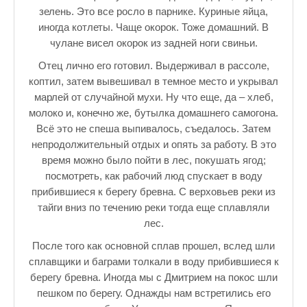
зелень. Это все росло в парнике. Куриные яйца,
иногда котлеты. Чаще окорок. Тоже домашний. В
чулане висел окорок из задней ноги свиньи.
Отец лично его готовил. Выдерживал в рассоле,
коптил, затем вывешивал в темное место и укрывал
марлей от случайной мухи. Ну что еще, да – хлеб,
молоко и, конечно же, бутылка домашнего самогона.
Всё это не спеша выпивалось, съедалось. Затем
непродолжительный отдых и опять за работу. В это
время можно было пойти в лес, покушать ягод;
посмотреть, как рабочий люд спускает в воду
прибившиеся к берегу бревна. С верховьев реки из
тайги вниз по течению реки тогда еще сплавляли
лес.
После того как основной сплав прошел, вслед шли
сплавщики и баграми толкали в воду прибившиеся к
берегу бревна. Иногда мы с Дмитрием на покос шли
пешком по берегу. Однажды нам встретились его