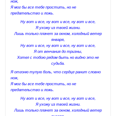
нож,
♪♫Рассказы★
Я мог бы все тебе простить, но не
предательство и ложь.
♪♫Рассказы 2★
Ну вот и все, ну вот и все, ну вот и все,
Top видео студии
Я ухожу из твоей жизни.
Лишь только плачет за окном, холодный ветер
Лучшее фото недели
января,
Лучшее фото дня
Ну вот и все, ну вот и все, ну вот и все,
Я от венчания до тризны,
Фотоссесия. Лучшие спортсмены.
Хотел с тобою рядом быть но видно это не
судьба.
От улыбки станет всем светлей
Я отгоню тупую боль, что сердце ранит словно
Настольный теннис в Пушкине Санкт-Петербург. Клубы и секц
нож,
Я мог бы все тебе простить, но не
Лучшее видео месяца
предательство и ложь.
Секции настольного тенниса в Пушкинском районе
Ну вот и все, ну вот и все, ну вот и все,
Я ухожу из твоей жизни.
Куда уходит детство
Лишь только плачет за окном, холодный ветер