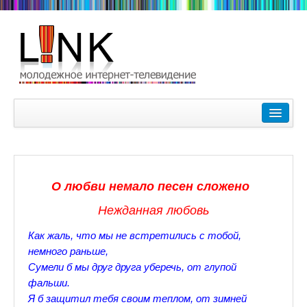
Главная
Лучшие видеоролики
9-10 февраля Кубок Гагарина в Пушкине Царском Селе
О любви немало песен сложено
Зимние Олимпийские игры 2018. Заметки наших корреспонде
Нежданная любовь
Любимые фильмы Любимые актеры
Как жаль, что мы не встретились с тобой,
Царское Село в Санкт-Петербурге
немного раньше,
Сумели б мы друг друга уберечь, от глупой
Прогулки по Царскому Селу. Зима.
фальши.
Я б защитил тебя своим теплом, от зимней
Секции настольного тенниса в Пушкинском районе