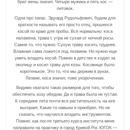
брат жены значит. Четыре мужика и пять кос —
литовок.
Одна про запас. Эдуард Рудольфович, будем для
краткости называть его просто отец, прошелся
косой по краю для пробы. Всё нормально: коса
налажена, трава с утра не сухая от ночной росы.
Самое то, что нужно. Сухую траву косить труднее.
Влажная сама ложится под лезвием. Но нужно еще
уметь владеть косой. Помню в детстве я ходил за
околицу и косил траву для козы. Косовище было
коротенькое. Это то, что мы держим в руках.
Лезвие, коса значит, тоже укороченная.
Видимо хватало таких размеров для того, чтобы
обеспечить козу обедом. Да и трава была не густая.
К середине лета почти вся растительность на юге
выгорает. Какие-то навыки я приобрел. Но не
сказать, что научился владеть инструментом.
Помню, как после третьего курса института меня
направили на практику в город Кривой Рог. ЮГОК —