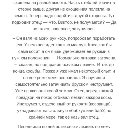
скошена на разной высоте. Часть стеблей торчит в
стерне выше, другая не скошенная полегла на
землю. Теперь надо подойти с другой стороны. Тут
подходит отец: — Что, Виктор, не получается? — Да
вот коса, наверное, затупилась.
– Он взял из моих рук косу, попробовал поработать
ею. У него всё идет как «по маслу». Коса как бы
сама косит, а он лишь удерживает её руками в
нужном положении. — Нормально литовка заточена,
– сказал, но подправил оселком лезвие. И так до
конца косьбы. Позже я уже имел некоторый опыт, и
он все реже меня поправлял. Я научился
самостоятельно затачивать бруском инструмент.
Уже не «копал» косой землю. Отец перед каждой
поездкой на покос отбивал лезвия каждой косы.
Инструмент, отделенный от рукояти (косовища),
укладывают на стальную «бабку» или бабУ, по
крайней мере, так её называл отец.
Передвигая по ней потихоньку лезвие, по нему