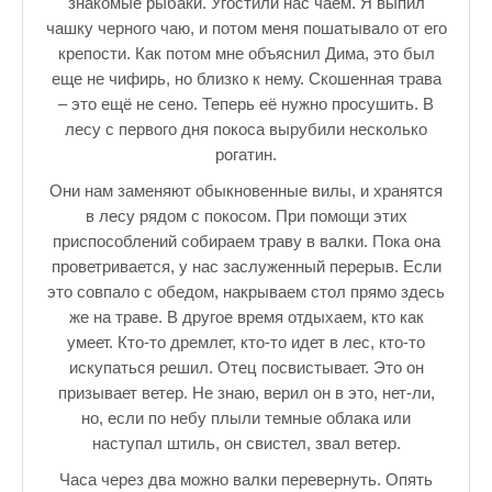
знакомые рыбаки. Угостили нас чаем. Я выпил
чашку черного чаю, и потом меня пошатывало от его
крепости. Как потом мне объяснил Дима, это был
еще не чифирь, но близко к нему. Скошенная трава
– это ещё не сено. Теперь её нужно просушить. В
лесу с первого дня покоса вырубили несколько
рогатин.
Они нам заменяют обыкновенные вилы, и хранятся
в лесу рядом с покосом. При помощи этих
приспособлений собираем траву в валки. Пока она
проветривается, у нас заслуженный перерыв. Если
это совпало с обедом, накрываем стол прямо здесь
же на траве. В другое время отдыхаем, кто как
умеет. Кто-то дремлет, кто-то идет в лес, кто-то
искупаться решил. Отец посвистывает. Это он
призывает ветер. Не знаю, верил он в это, нет-ли,
но, если по небу плыли темные облака или
наступал штиль, он свистел, звал ветер.
Часа через два можно валки перевернуть. Опять