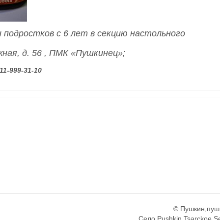
 подростков с 6 лет в секцию настольного
жная, д. 56 , ПМК «Пушкинец»;
911-999-31-10
© Пушкин,пуш
Село,Pushkin,Tsarckoe S