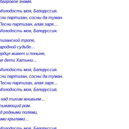
 багровое знамя.
Молодость моя, Белоруссия.
сни партизан, сосны да туман.
Песни партизан, алая заря…
Молодость моя, Белоруссия.
тизанской тропе,
народной судьбе…
ердце живет и поныне,
лые дети Хатыни…
Молодость моя, Белоруссия.
сни партизан, сосны да туман.
Песни партизан, алая заря…
Молодость моя, Белоруссия.
, над тихим жнивьем…
стывающий ром.
д родными полями,
шими крылами…
Молодость моя, Белоруссия.