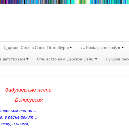
Царское Село в Санкт-Петербурге
♪♫Nostalgia melody★
е детство мое
Отечество нам Царское Село.
Лучшие рас
Задушевные песни
Белоруссия
 Полесьем летит…
ка, в песне ракит…
ласку, и пламя,