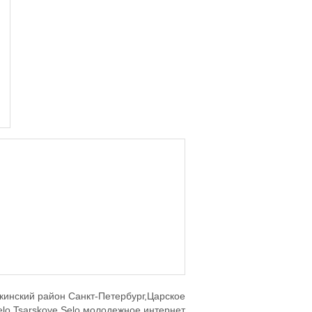
кинский район Санкт-Петербург,Царское
elo,Tsarskoye Selo,молодежное интернет