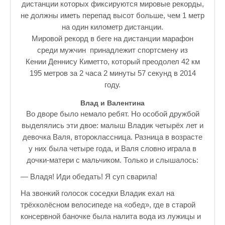
дистанции которых фиксируются мировые рекорды,
не должны иметь перепад высот больше, чем 1 метр
Прогулки по Царскому Селу. Весна.
на один километр дистанции.
Прогулки по Царскому Селу. Лето
Мировой рекорд в беге на дистанции марафон
среди мужчин принадлежит спортсмену из
Прогулки по Царскому Селу. Осень
Кении Деннису Киметто, который преодолел 42 км
195 метров за 2 часа 2 минуты 57 секунд в 2014
Царскосельские Стихи
году.
Стихи о Пушкине А.С.
Влад и Валентина
Во дворе было немало ребят. Но особой дружбой
Александр Пушкин Стихи
выделялись эти двое: малыш Владик четырёх лет и
Стихотворения лицеистов
девочка Валя, второклассница. Разница в возрасте
у них была четыре года, и Валя словно играла в
Все про Царское село
дочки-матери с мальчиком. Только и слышалось:
— Владя! Иди обедать! Я суп сварила!
Лучшие стихи Русских Классиков
На звонкий голосок соседки Владик ехал на
♪♫Nostalgia melody★
трёхколёсном велосипеде на «обед», где в старой
консервной баночке была налита вода из лужицы и
♪♫Музыкальное ассорти★