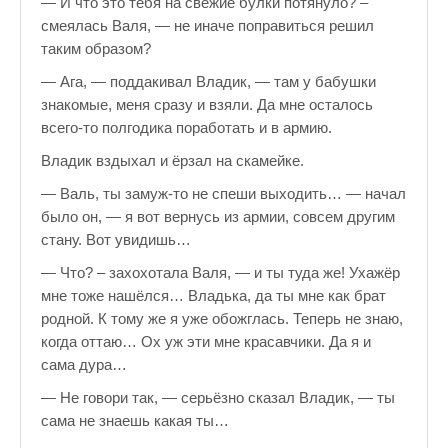
— И что это тебя на свежие булки потянуло? –
смеялась Валя, — не иначе поправиться решил
таким образом?
— Ага, — поддакивал Владик, — там у бабушки
знакомые, меня сразу и взяли. Да мне осталось
всего-то полгодика поработать и в армию.
Владик вздыхал и ёрзал на скамейке.
— Валь, ты замуж-то не спеши выходить… — начал
было он, — я вот вернусь из армии, совсем другим
стану. Вот увидишь…
— Что? – захохотала Валя, — и ты туда же! Ухажёр
мне тоже нашёлся… Владька, да ты мне как брат
родной. К тому же я уже обожглась. Теперь не знаю,
когда оттаю… Ох уж эти мне красавчики. Да я и
сама дура…
— Не говори так, — серьёзно сказал Владик, — ты
сама не знаешь какая ты…