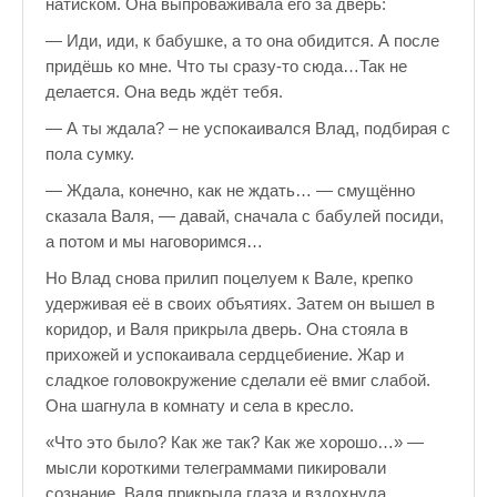
натиском. Она выпроваживала его за дверь:
— Иди, иди, к бабушке, а то она обидится. А после
придёшь ко мне. Что ты сразу-то сюда…Так не
делается. Она ведь ждёт тебя.
— А ты ждала? – не успокаивался Влад, подбирая с
пола сумку.
— Ждала, конечно, как не ждать… — смущённо
сказала Валя, — давай, сначала с бабулей посиди,
а потом и мы наговоримся…
Но Влад снова прилип поцелуем к Вале, крепко
удерживая её в своих объятиях. Затем он вышел в
коридор, и Валя прикрыла дверь. Она стояла в
прихожей и успокаивала сердцебиение. Жар и
сладкое головокружение сделали её вмиг слабой.
Она шагнула в комнату и села в кресло.
«Что это было? Как же так? Как же хорошо…» —
мысли короткими телеграммами пикировали
сознание. Валя прикрыла глаза и вздохнула.