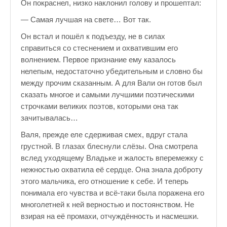
Он покраснел, низко наклонил голову и прошептал:
— Самая лучшая на свете… Вот так.
Он встал и пошёл к подъезду, не в силах
справиться со стеснением и охватившим его
волнением. Первое признание ему казалось
нелепым, недостаточно убедительным и словно бы
между прочим сказанным. А для Вали он готов был
сказать многое и самыми лучшими поэтическими
строчками великих поэтов, которыми она так
зачитывалась…
Валя, прежде еле сдерживая смех, вдруг стала
грустной. В глазах блеснули слёзы. Она смотрела
вслед уходящему Владьке и жалость вперемежку с
нежностью охватила её сердце. Она знала доброту
этого мальчика, его отношение к себе. И теперь
понимала его чувства и всё-таки была поражена его
многолетней к ней верностью и постоянством. Не
взирая на её промахи, отчуждённость и насмешки.