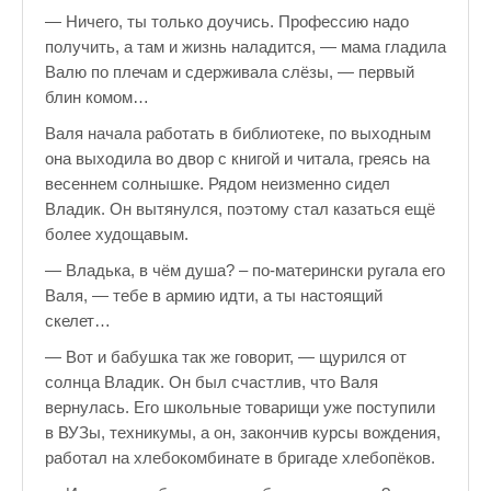
— Ничего, ты только доучись. Профессию надо
получить, а там и жизнь наладится, — мама гладила
Валю по плечам и сдерживала слёзы, — первый
блин комом…
Валя начала работать в библиотеке, по выходным
она выходила во двор с книгой и читала, греясь на
весеннем солнышке. Рядом неизменно сидел
Владик. Он вытянулся, поэтому стал казаться ещё
более худощавым.
— Владька, в чём душа? – по-матерински ругала его
Валя, — тебе в армию идти, а ты настоящий
скелет…
— Вот и бабушка так же говорит, — щурился от
солнца Владик. Он был счастлив, что Валя
вернулась. Его школьные товарищи уже поступили
в ВУЗы, техникумы, а он, закончив курсы вождения,
работал на хлебокомбинате в бригаде хлебопёков.