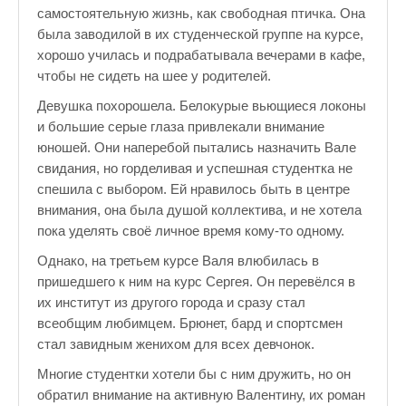
Зарядись позитивом
самостоятельную жизнь, как свободная птичка. Она
была заводилой в их студенческой группе на курсе,
Это интересно знать
хорошо училась и подрабатывала вечерами в кафе,
Настольный теннис в Пушкине Санкт — Петербург РПЦ Пушк
чтобы не сидеть на шее у родителей.
Девушка похорошела. Белокурые вьющиеся локоны
Босоногое детство мое
и большие серые глаза привлекали внимание
Лучшие стихи про детство
юношей. Они наперебой пытались назначить Вале
свидания, но горделивая и успешная студентка не
РЕЦЕПТЫ
спешила с выбором. Ей нравилось быть в центре
внимания, она была душой коллектива, и не хотела
Отечество нам Царское Село.
пока уделять своё личное время кому-то одному.
Тренеры по настольному теннису в Пушкине
Однако, на третьем курсе Валя влюбилась в
пришедшего к ним на курс Сергея. Он перевёлся в
Звездное видео
их институт из другого города и сразу стал
всеобщим любимцем. Брюнет, бард и спортсмен
Лучшие рассказы
стал завидным женихом для всех девчонок.
♪♫Рассказы 4★
Многие студентки хотели бы с ним дружить, но он
обратил внимание на активную Валентину, их роман