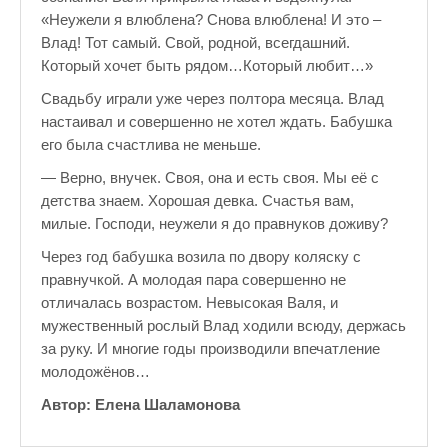
«Неужели я влюблена? Снова влюблена! И это –
Влад! Тот самый. Свой, родной, всегдашний.
Который хочет быть рядом…Который любит…»
Свадьбу играли уже через полтора месяца. Влад
настаивал и совершенно не хотел ждать. Бабушка
его была счастлива не меньше.
— Верно, внучек. Своя, она и есть своя. Мы её с
детства знаем. Хорошая девка. Счастья вам,
милые. Господи, неужели я до правнуков доживу?
Через год бабушка возила по двору коляску с
правнучкой. А молодая пара совершенно не
отличалась возрастом. Невысокая Валя, и
мужественный рослый Влад ходили всюду, держась
за руку. И многие годы производили впечатление
молодожёнов…
Автор: Елена Шаламонова