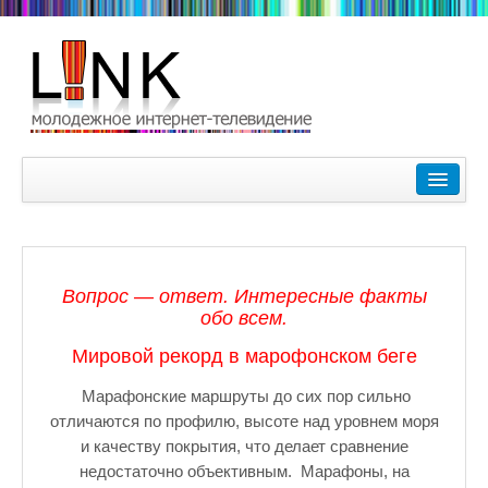
Главная
Лучшие видеоролики
9-10 февраля Кубок Гагарина в Пушкине Царском Селе
Вопрос — ответ. Интересные факты
Зимние Олимпийские игры 2018. Заметки наших корреспонде
обо всем.
Любимые фильмы Любимые актеры
Мировой рекорд в марофонском беге
Царское Село в Санкт-Петербурге
Марафонские маршруты до сих пор сильно
отличаются по профилю, высоте над уровнем моря
Прогулки по Царскому Селу. Зима.
и качеству покрытия, что делает сравнение
недостаточно объективным. Марафоны, на
Секции настольного тенниса в Пушкинском районе