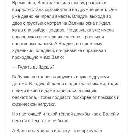
Время шло, Валя закончила школу, разница в
♪♫Рассказы★
возрасте стала сказываться на дружбе ребят. Они
♪♫Рассказы 2★
уже давно не играли вместе, Владик, выходя во
двор с грустью смотрел на Валины окна и ждал,
Top видео студии
когда она выйдет во двор. Но девушка уже имела
поклонников из старших классов – рослых и
Лучшее фото недели
спортивных парней. А Владик, по-прежнему
худенький, бледный, по-привычке спрашивал
Лучшее фото дня
проходящую мимо Валю:
Фотоссесия. Лучшие спортсмены.
— Гулять выйдешь?
От улыбки станет всем светлей
Бабушка пыталась подружить внука с другими
детьми. Владик общался с одноклассниками, ходил
Настольный теннис в Пушкине Санкт-Петербург. Клубы и секц
с ними в кино и даже записался в секцию
баскетбола, чтобы подрасти поскорее от прыжков и
Лучшее видео месяца
физической нагрузки.
Секции настольного тенниса в Пушкинском районе
Но настоящей и такой тёплой дружбы как с Валей у
него ни с кем так и не было.
Куда уходит детство
А Валя поступила в институт и впорхнула в