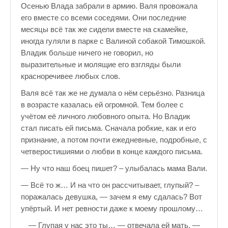
Осенью Влада забрали в армию. Валя провожала
его вместе со всеми соседями. Они последние
месяцы всё так же сидели вместе на скамейке,
иногда гуляли в парке с Валиной собакой Тимошкой.
Владик больше ничего не говорил, но
выразительные и молящие его взгляды были
красноречивее любых слов.
Валя всё так же не думала о нём серьёзно. Разница
в возрасте казалась ей огромной. Тем более с
учётом её личного любовного опыта. Но Владик
стал писать ей письма. Сначала робкие, как и его
признание, а потом почти ежедневные, подробные, с
четверостишиями о любви в конце каждого письма.
— Ну что наш боец пишет? – улыбалась мама Вали.
— Всё то ж… И на что он рассчитывает, глупый? –
поражалась девушка, — зачем я ему сдалась? Вот
упёртый. И нет ревности даже к моему прошлому…
— Глупая у нас это ты… — отвечала ей мать, —