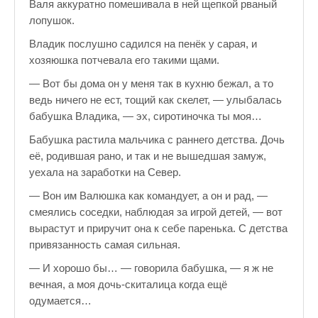
Валя аккуратно помешивала в ней щепкой рваный
♪♫Nostalgia melody★
лопушок.
Владик послушно садился на пенёк у сарая, и
ЗАЛЫ ДЛЯ НАСТОЛЬНОГО ТЕННИСА В ПУШКИНЕ
хозяюшка потчевала его такими щами.
♪♫Анекдоты★
— Вот бы дома он у меня так в кухню бежал, а то
ведь ничего не ест, тощий как скелет, — улыбалась
♪♫Рассказы 3★
бабушка Владика, — эх, сиротиночка ты моя…
♪♫Все тексты новых песен★
Бабушка растила мальчика с раннего детства. Дочь
её, родившая рано, и так и не вышедшая замуж,
♪♫Детские песенки★
уехала на заработки на Север.
♪♫Красивые стихи★
— Вон им Валюшка как командует, а он и рад, —
смеялись соседки, наблюдая за игрой детей, — вот
♪♫Песни Высоцкого★
вырастут и приручит она к себе паренька. С детства
♪♫Eще раз про любовь★
привязанность самая сильная.
— И хорошо бы… — говорила бабушка, — я ж не
♪♫Песни в стиле реп★
вечная, а моя дочь-скиталица когда ещё
♪♫♪♫Романсы♪♫♪♫
одумается…