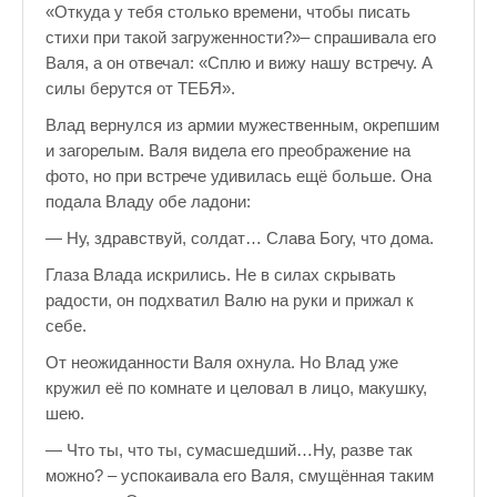
«Откуда у тебя столько времени, чтобы писать
стихи при такой загруженности?»– спрашивала его
Валя, а он отвечал: «Сплю и вижу нашу встречу. А
силы берутся от ТЕБЯ».
Влад вернулся из армии мужественным, окрепшим
и загорелым. Валя видела его преображение на
фото, но при встрече удивилась ещё больше. Она
подала Владу обе ладони:
— Ну, здравствуй, солдат… Слава Богу, что дома.
Глаза Влада искрились. Не в силах скрывать
радости, он подхватил Валю на руки и прижал к
себе.
От неожиданности Валя охнула. Но Влад уже
кружил её по комнате и целовал в лицо, макушку,
шею.
— Что ты, что ты, сумасшедший…Ну, разве так
можно? – успокаивала его Валя, смущённая таким