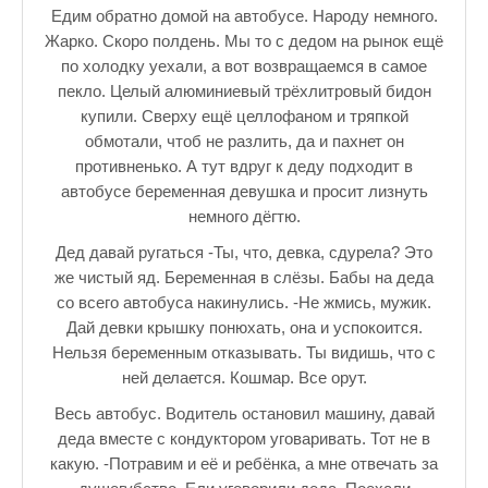
♪♫Рассказы★
Едим обратно домой на автобусе. Народу немного.
Жарко. Скоро полдень. Мы то с дедом на рынок ещё
♪♫Рассказы 2★
по холодку уехали, а вот возвращаемся в самое
пекло. Целый алюминиевый трёхлитровый бидон
Top видео студии
купили. Сверху ещё целлофаном и тряпкой
обмотали, чтоб не разлить, да и пахнет он
Лучшее фото недели
противненько. А тут вдруг к деду подходит в
Лучшее фото дня
автобусе беременная девушка и просит лизнуть
немного дёгтю.
Фотоссесия. Лучшие спортсмены.
Дед давай ругаться -Ты, что, девка, сдурела? Это
От улыбки станет всем светлей
же чистый яд. Беременная в слёзы. Бабы на деда
со всего автобуса накинулись. -Не жмись, мужик.
Настольный теннис в Пушкине Санкт-Петербург. Клубы и секц
Дай девки крышку понюхать, она и успокоится.
Нельзя беременным отказывать. Ты видишь, что с
Лучшее видео месяца
ней делается. Кошмар. Все орут.
Секции настольного тенниса в Пушкинском районе
Весь автобус. Водитель остановил машину, давай
деда вместе с кондуктором уговаривать. Тот не в
Куда уходит детство
какую. -Потравим и её и ребёнка, а мне отвечать за