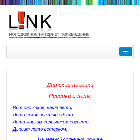
Главная
Лучшие видеоролики
9-10 февраля Кубок Гагарина в Пушкине Царском Селе
Детские песенки
Зимние Олимпийские игры 2018. Заметки наших корреспонде
Песенка о лете
Любимые фильмы Любимые актеры
Вот оно какое, наше лето,
Царское Село в Санкт-Петербурге
Лето яркой зеленью одето,
Лето жарким солнышком согрето,
Прогулки по Царскому Селу. Зима.
Дышит лето ветерком.
Секции настольного тенниса в Пушкинском районе
На зелёной солнечной опушке