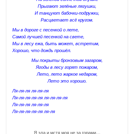
Прыгают зелёные лягушки,
Прогулки по Царскому Селу. Весна.
И танцуют бабочки-подружки,
Расцветает всё кругом.
Прогулки по Царскому Селу. Лето
Мы в дороге с песенкой о лете,
Прогулки по Царскому Селу. Осень
Самой лучшей песенкой на свете,
Мы в лесу ежа, быть может, встретим,
Царскосельские Стихи
Хорошо, что дождь прошёл.
Стихи о Пушкине А.С.
Мы покрыты бронзовым загаром,
Ягоды в лесу горят пожаром,
Александр Пушкин Стихи
Лето, лето жаркое недаром,
Лето это хорошо.
Стихотворения лицеистов
Ля-ля-ля ля-ля-ля
Все про Царское село
Ля-ля-ля-ля-ля ля-ля-ля-ля
Ля-ля-ля ля-ля-ля
Лучшие стихи Русских Классиков
Ля-ля-ля-ля-ля ля-ля
♪♫Nostalgia melody★
♪♫Музыкальное ассорти★
Я зла и мстя моя не за горами…