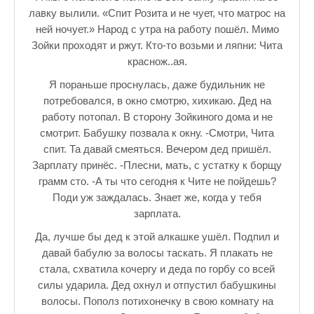
лавку вылили. «Спит Розита и не чует, что матрос на
ней ночует.» Народ с утра на работу пошёл. Мимо
Зойки проходят и ржут. Кто-то возьми и ляпни: Чита
краснож..ая.
Я пораньше проснулась, даже будильник не
потребовался, в окно смотрю, хихикаю. Дед на
работу потопал. В сторону Зойкиного дома и не
смотрит. Бабушку позвала к окну. -Смотри, Чита
спит. Та давай смеяться. Вечером дед пришёл.
Зарплату принёс. -Плесни, мать, с устатку к борщу
грамм сто. -А ты что сегодня к Чите не пойдешь?
Поди уж заждалась. Знает же, когда у тебя
зарплата.
Да, лучше бы дед к этой алкашке ушёл. Подпил и
давай бабулю за волосы таскать. Я плакать не
стала, схватила кочергу и деда по горбу со всей
силы ударила. Дед охнул и отпустил бабушкины
волосы. Пополз потихонечку в свою комнату на