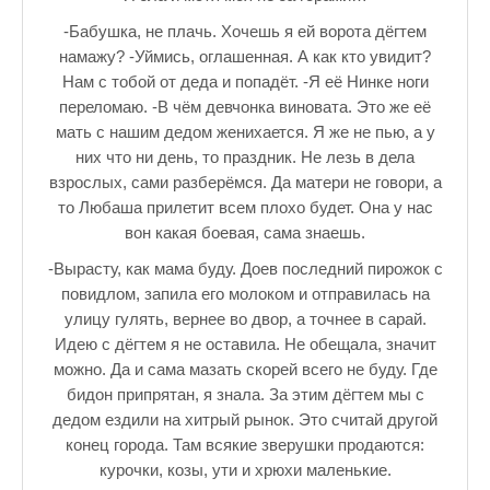
♪♫Nostalgia melody★
-Бабушка, не плачь. Хочешь я ей ворота дёгтем
намажу? -Уймись, оглашенная. А как кто увидит?
ЗАЛЫ ДЛЯ НАСТОЛЬНОГО ТЕННИСА В ПУШКИНЕ
Нам с тобой от деда и попадёт. -Я её Нинке ноги
переломаю. -В чём девчонка виновата. Это же её
♪♫Анекдоты★
мать с нашим дедом женихается. Я же не пью, а у
♪♫Рассказы 3★
них что ни день, то праздник. Не лезь в дела
взрослых, сами разберёмся. Да матери не говори, а
♪♫Все тексты новых песен★
то Любаша прилетит всем плохо будет. Она у нас
вон какая боевая, сама знаешь.
♪♫Детские песенки★
-Вырасту, как мама буду. Доев последний пирожок с
♪♫Красивые стихи★
повидлом, запила его молоком и отправилась на
улицу гулять, вернее во двор, а точнее в сарай.
♪♫Песни Высоцкого★
Идею с дёгтем я не оставила. Не обещала, значит
можно. Да и сама мазать скорей всего не буду. Где
♪♫Eще раз про любовь★
бидон припрятан, я знала. За этим дёгтем мы с
♪♫Песни в стиле реп★
дедом ездили на хитрый рынок. Это считай другой
конец города. Там всякие зверушки продаются:
♪♫♪♫Романсы♪♫♪♫
курочки, козы, ути и хрюхи маленькие.