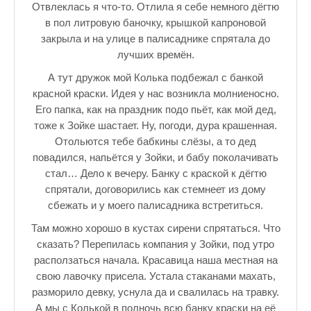
Отвлеклась я что-то. Отлила я себе немного дёгтю
в пол литровую баночку, крышкой капроновой
закрыла и на улице в палисаднике спрятала до
лучших времён.
А тут дружок мой Колька подбежал с банкой
красной краски. Идея у нас возникла молниеносно.
Его папка, как на праздник подо пьёт, как мой дед,
тоже к Зойке шастает. Ну, погоди, дура крашенная.
Отольются тебе бабкины слёзы, а то дед
повадился, напьётся у Зойки, и бабу поколачивать
стал… Дело к вечеру. Банку с краской к дёгтю
спрятали, договорились как стемнеет из дому
сбежать и у моего палисадника встретиться.
Там можно хорошо в кустах сирени спрятаться. Что
сказать? Перепилась компания у Зойки, под утро
расползаться начала. Красавица наша местная на
свою лавочку присела. Устала стаканами махать,
разморило девку, уснула да и свалилась на травку.
А мы с Колькой в полночь всю банку краски на её