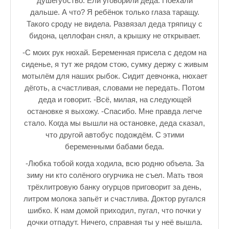
душегубство. Ели уговорили деда. Поехали
Зарядись позитивом
дальше. А что? Я ребёнок только глаза таращу.
Это интересно знать
Такого сроду не видела. Развязал деда тряпицу с
бидона, целлофан снял, а крышку не открывает.
Настольный теннис в Пушкине Санкт — Петербург РПЦ Пушк
-С моих рук нюхай. Беременная присела с дедом на
Босоногое детство мое
сиденье, я тут же рядом стою, сумку держу с живым
мотылём для наших рыбок. Сидит девчонка, нюхает
Лучшие стихи про детство
дёготь, а счастливая, словами не передать. Потом
деда и говорит. -Всё, милая, на следующей
РЕЦЕПТЫ
остановке я выхожу. -Спасибо. Мне правда легче
Отечество нам Царское Село.
стало. Когда мы вышли на остановке, деда сказал,
что другой автобус подождём. С этими
Тренеры по настольному теннису в Пушкине
беременными бабами беда.
Звездное видео
-Любка тобой когда ходила, всю родню объела. За
зиму ни кто солёного огурчика не съел. Мать твоя
Лучшие рассказы
трёхлитровую банку огурцов приговорит за день,
литром молока запьёт и счастлива. Доктор ругался
♪♫Рассказы 4★
шибко. К нам домой приходил, пугал, что почки у
дочки отпадут. Ничего, справная ты у неё вышла.