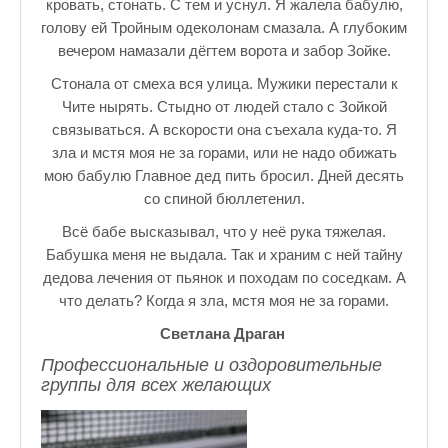
кровать, стонать. С тем и уснул. Я жалела бабулю,
голову ей Тройным одеколонам смазала. А глубоким
вечером намазали дёгтем ворота и забор Зойке.
Стонала от смеха вся улица. Мужики перестали к
Чите нырять. Стыдно от людей стало с Зойкой
связываться. А вскорости она съехала куда-то. Я
зла и мстя моя не за горами, или не надо обижать
мою бабулю Главное дед пить бросил. Дней десять
со спиной бюллетенил.
Всё бабе высказывал, что у неё рука тяжелая.
Бабушка меня не выдала. Так и храним с ней тайну
дедова лечения от пьянок и походам по соседкам. А
что делать? Когда я зла, мстя моя не за горами.
Светлана Драган
Профессиональные и оздоровительные
группы для всех желающих