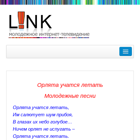
Главная
Лучшие видеоролики
9-10 февраля Кубок Гагарина в Пушкине Царском Селе
Орлята учатся летать
Зимние Олимпийские игры 2018. Заметки наших корреспонде
Молодежные песни
Любимые фильмы Любимые актеры
Орлята учатся летать,
Царское Село в Санкт-Петербурге
Им салютует шум прибоя,
В глазах их небо голубое…
Прогулки по Царскому Селу. Зима.
Ничем орлят не испугать –
Орлята учатся летать.
Секции настольного тенниса в Пушкинском районе