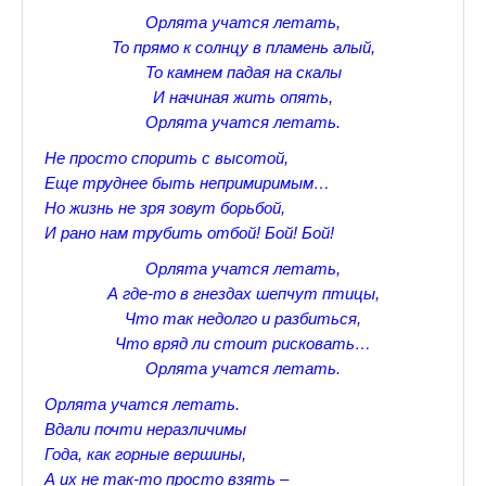
Орлята учатся летать,
Прогулки по Царскому Селу. Весна.
То прямо к солнцу в пламень алый,
То камнем падая на скалы
Прогулки по Царскому Селу. Лето
И начиная жить опять,
Прогулки по Царскому Селу. Осень
Орлята учатся летать.
Не просто спорить с высотой,
Царскосельские Стихи
Еще труднее быть непримиримым…
Но жизнь не зря зовут борьбой,
Стихи о Пушкине А.С.
И рано нам трубить отбой! Бой! Бой!
Александр Пушкин Стихи
Орлята учатся летать,
А где-то в гнездах шепчут птицы,
Стихотворения лицеистов
Что так недолго и разбиться,
Все про Царское село
Что вряд ли стоит рисковать…
Орлята учатся летать.
Лучшие стихи Русских Классиков
Орлята учатся летать.
♪♫Nostalgia melody★
Вдали почти неразличимы
Года, как горные вершины,
♪♫Музыкальное ассорти★
А их не так-то просто взять –