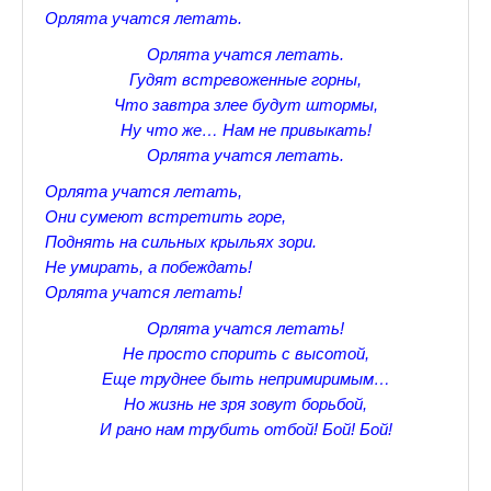
Орлята учатся летать.
♪♫Nostalgia melody★
Орлята учатся летать.
ЗАЛЫ ДЛЯ НАСТОЛЬНОГО ТЕННИСА В ПУШКИНЕ
Гудят встревоженные горны,
Что завтра злее будут штормы,
♪♫Анекдоты★
Ну что же… Нам не привыкать!
Орлята учатся летать.
♪♫Рассказы 3★
Орлята учатся летать,
♪♫Все тексты новых песен★
Они сумеют встретить горе,
Поднять на сильных крыльях зори.
♪♫Детские песенки★
Не умирать, а побеждать!
♪♫Красивые стихи★
Орлята учатся летать!
Орлята учатся летать!
♪♫Песни Высоцкого★
Не просто спорить с высотой,
♪♫Eще раз про любовь★
Еще труднее быть непримиримым…
Но жизнь не зря зовут борьбой,
♪♫Песни в стиле реп★
И рано нам трубить отбой! Бой! Бой!
♪♫♪♫Романсы♪♫♪♫