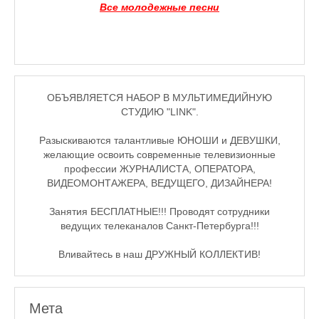
Все молодежные песни
♪♫Рассказы★
♪♫Рассказы 2★
Top видео студии
Лучшее фото недели
ОБЪЯВЛЯЕТСЯ НАБОР В МУЛЬТИМЕДИЙНУЮ
СТУДИЮ "LINK".
Лучшее фото дня
Разыскиваются талантливые ЮНОШИ и ДЕВУШКИ,
Фотоссесия. Лучшие спортсмены.
желающие освоить современные телевизионные
профессии ЖУРНАЛИСТА, ОПЕРАТОРА,
От улыбки станет всем светлей
ВИДЕОМОНТАЖЕРА, ВЕДУЩЕГО, ДИЗАЙНЕРА!
Настольный теннис в Пушкине Санкт-Петербург. Клубы и секц
Занятия БЕСПЛАТНЫЕ!!! Проводят сотрудники
ведущих телеканалов Санкт-Петербурга!!!
Лучшее видео месяца
Вливайтесь в наш ДРУЖНЫЙ КОЛЛЕКТИВ!
Секции настольного тенниса в Пушкинском районе
Куда уходит детство
Мета