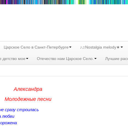
Царское Село в Санкт-Петербурге
♪♫Nostalgia melody★
е детство мое
Отечество нам Царское Село.
Лучшие рас
Александра
Молодежные песни
не сразу строилась
а любви
ворожена