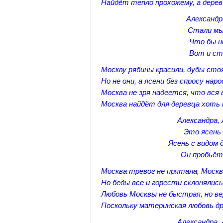
Найдёт тепло прохожему, а дерев
Александр
Стали мы 
Что бы н
Вот и ст
Москву рябины красили, дубы сто
Но не они, а ясени без спросу наро
Москва не зря надеется, что вся
Москва найдёт для деревца хоть 
Александра,
Это ясень
Ясень с видом 
Он пробьёт
Москва тревог не прятала, Москв
Но беды все и горести склонялись
Любовь Москвы не быстрая, но ве
Поскольку материнская любовь др
Александра,