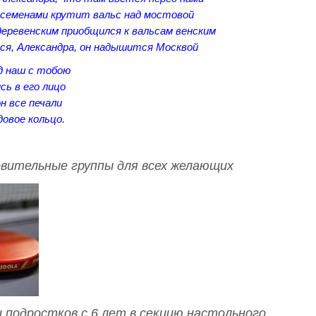
 семенами крутит вальс над мостовой
деревенским приобщился к вальсам венским
ся, Александра, он надышится Москвой
од наш с тобою
сь в его лицо
н все печали
овое кольцо.
вительные группы для всех желающих
 подростков с 6 лет в секцию настольного