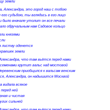
цу земли
а, Александра, это город наш с тобою
его судьбою, ты вглядись в его лицо
и было вначале утолит он все печали
ало обручальным нам Садовое кольцо
яли князями
сли
 в листву оденется
краешек земли
 Александра, что там вьётся перед нами
 семенами крутит вальс над мостовой
деревенским приобщился к вальсам венским
ся, Александра, он надышится Москвой
а видала всякое
 перед ней
рная и чистая
угих сильней
 Александра, что там вьётся перед нами