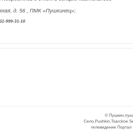
жная, д. 56 , ПМК «Пушкинец»;
911-999-31-10
© Пушкин,пуш
Село,Pushkin,Tsarckoe S
телевидение Портал 