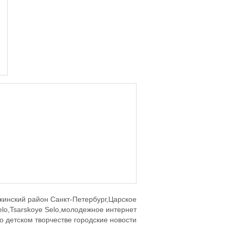
кинский район Санкт-Петербург,Царское
elo,Tsarskoye Selo,молодежное интернет
о детском творчестве городские новости