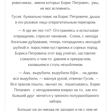
ровесниках, имена которых Борис Петрович, увы,
не мог вспомнить.
Гусев буквально повис на Борис Петровиче, дыша
в его розовое лицо отвратительным перегаром.
— А где же лес-то?- Отстраняясь и испытывая
отвращение, спросил чиновник. Сопки, с некогда
богатыми дубравами, теперь топорщились молодой
шубкой и порослями кустарника и сорных пород.
Бориса Петровича этот вид угнетал, заставляя
сожалеть о чем-то давнем и прекрасном,
казавшемся столь незыблемом.
— Ааа.. вырубили, вырубили б@я… на дрова
все вырубили, — махнув рукой, отвечал Гусев. –
Все прахом пошло,- мычал он, пошатываясь. Борис
Петрович с негодованием взирал на то, как его
бывший друг мочится у грязного полуразобраного
забора.
Больше уж он никуда не заходил и ни с кем не