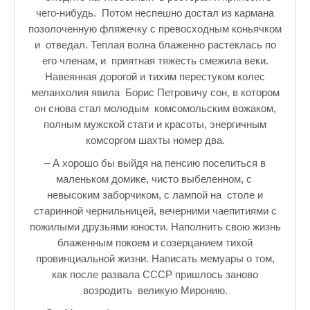
Зарядись позитивом
чего-нибудь. Потом неспешно достал из кармана
позолоченную фляжечку с превосходным коньячком
Это интересно знать
и отведал. Теплая волна блаженно растеклась по
Настольный теннис в Пушкине Санкт — Петербург РПЦ Пушк
его членам, и приятная тяжесть смежила веки.
Навеянная дорогой и тихим перестуком колес
Босоногое детство мое
меланхолия явила Борис Петровичу сон, в котором
он снова стал молодым комсомольским вожаком,
Лучшие стихи про детство
полным мужской стати и красоты, энергичным
РЕЦЕПТЫ
комсоргом шахты номер два.
– А хорошо бы выйдя на пенсию поселиться в
Отечество нам Царское Село.
маленьком домике, чисто выбеленном, с
Тренеры по настольному теннису в Пушкине
невысоким заборчиком, с лампой на столе и
старинной чернильницей, вечерними чаепитиями с
Звездное видео
пожилыми друзьями юности. Наполнить свою жизнь
блаженным покоем и созерцанием тихой
Лучшие рассказы
провинциальной жизни. Написать мемуары о том,
как после развала СССР пришлось заново
♪♫Рассказы 4★
возродить великую Миронию.