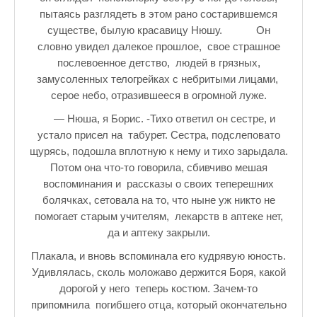
пытаясь разглядеть в этом рано состарившемся
существе, былую красавицу Нюшу. Он
словно увидел далекое прошлое, свое страшное
послевоенное детство, людей в грязных,
замусоленных телогрейках с небритыми лицами,
серое небо, отразившееся в огромной луже.
— Нюша, я Борис. -Тихо ответил он сестре, и
устало присел на табурет. Сестра, подслеповато
щурясь, подошла вплотную к нему и тихо зарыдала.
Потом она что-то говорила, сбивчиво мешая
воспоминания и рассказы о своих теперешних
болячках, сетовала на то, что ныне уж никто не
помогает старым учителям, лекарств в аптеке нет,
да и аптеку закрыли.
Плакала, и вновь вспоминала его кудрявую юность.
Удивлялась, сколь моложаво держится Боря, какой
дорогой у него теперь костюм. Зачем-то
припомнила погибшего отца, который окончательно