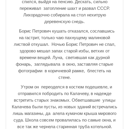
спился, выйдя на пенсию. Дескать, сильно
переживал затопление шахт и развал СССР.
Лихорадочно собирала на стол нехитрую
деревенскую снедь.
Борис Петрович кушать отказался, сославшись
на гастрит, только чаю пахнущему малиновой
листвой откушал. Ночью Борис Петрович не спал,
здорово мешал запах старой избы, ветхих от
времени вещей. Луна, светившая как дурной
фонарь, заглядывала в окно, заставляя старые
фотографии в коричневой рамке, блестеть на
стене.
Утром он переоделся в костюм подешевле, и
отправился побродить по Калачеву, в надежде
встретить старых знакомых. Обветшавшие улицы
Калачева были пусты, из новых зданий встречались
лишь магазины, да алела кумачом крыша мирового
суда. Школа совсем провалилась по самые окна, и
все так же чернела старинная труба котельной.