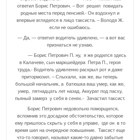
ответил Борис Петрович. – Вот решил повидать
родные места перед пенсией.- Он вздохнул и
впервые вгляделся в лицо таксиста. – Володя Ж.
если не ошибаюсь.
— Да, — ответил водитель удивлено, — а вот вас
признаться не узнаю.
— Борис Петрович П. ну, я же родился здесь
в Калачеве, сын маркшейдера Петра П., героя
труда.- Водитель удивленно раскрыл рот и даже
притормозил. – Слыхали, как же, вы теперь
большой начальник, а батюшка ваш умер, как же,
умер, пятнадцать лет назад. Аккурат под пасху,
пьяный замерз у себя в сенях.- Зачастил таксист.
Борис Петрович недовольно поморщился,
вспомнив это досадное обстоятельство, которое
ему пришлось скрыть у себя в управе, где он в то
время шел на очередное повышение. Таксист еще
что-то говорил, называл какие-то давно забытые