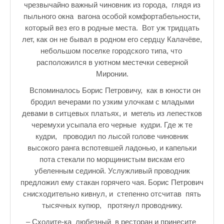
чрезвычайно важный чиновник из города, глядя из
♪♫Рассказы★
пыльного окна вагона особой комфортабельности,
♪♫Рассказы 2★
который вез его в родные места. Вот уж тридцать
лет, как он не бывал в родном его сердцу Калачёве,
Top видео студии
небольшом поселке городского типа, что
расположился в уютном местечки северной
Лучшее фото недели
Миронии.
Лучшее фото дня
Вспоминалось Борис Петровичу, как в юности он
бродил вечерами по узким улочкам с младыми
Фотоссесия. Лучшие спортсмены.
девами в ситцевых платьях, и метель из лепестков
черемухи усыпала его черные кудри. Где ж те
От улыбки станет всем светлей
кудри, проводил по лысой голове чиновник
Настольный теннис в Пушкине Санкт-Петербург. Клубы и секц
высокого ранга вспотевшей ладонью, и капельки
пота стекали по морщинистым вискам его
Лучшее видео месяца
убеленным сединой. Услужливый проводник
предложил ему стакан горячего чая. Борис Петрович
Секции настольного тенниса в Пушкинском районе
снисходительно кивнул, и степенно отсчитав пять
Куда уходит детство
тысячных купюр, протянул проводнику.
– Сходите-ка любезный в ресторан и принесите