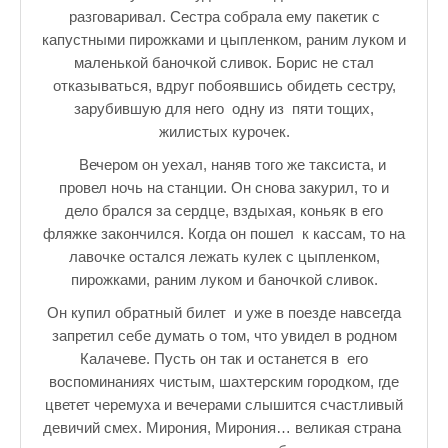
разговаривал. Сестра собрала ему пакетик с
капустными пирожками и цыпленком, раним луком и
маленькой баночкой сливок. Борис не стал
отказываться, вдруг побоявшись обидеть сестру,
зарубившую для него одну из пяти тощих,
жилистых курочек.
Вечером он уехал, наняв того же таксиста, и
провел ночь на станции. Он снова закурил, то и
дело брался за сердце, вздыхая, коньяк в его
фляжке закончился. Когда он пошел к кассам, то на
лавочке остался лежать кулек с цыпленком,
пирожками, раним луком и баночкой сливок.
Он купил обратный билет и уже в поезде навсегда
запретил себе думать о том, что увидел в родном
Калачеве. Пусть он так и останется в его
воспоминаниях чистым, шахтерским городком, где
цветет черемуха и вечерами слышится счастливый
девичий смех. Мирония, Мирония… великая страна