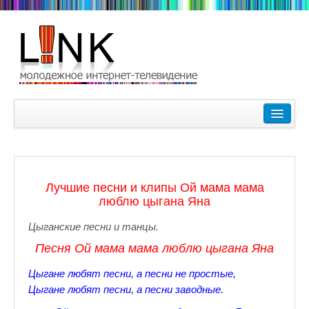
Главная
Лучшие видеоролики
9-10 февраля Кубок Гагарина в Пушкине Царском Селе
Лучшие песни и клипы Ой мама мама
Зимние Олимпийские игры 2018. Заметки наших корреспонде
люблю цыгана Яна
Любимые фильмы Любимые актеры
Цыганские песни и танцы.
Песня
Ой мама мама люблю цыгана Яна
Царское Село в Санкт-Петербурге
Цыгане любят песни, а песни не простые,
Прогулки по Царскому Селу. Зима.
Цыгане любят песни, а песни заводные.
Секции настольного тенниса в Пушкинском районе