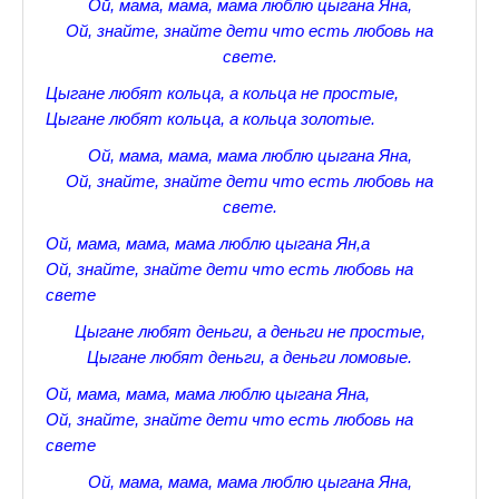
Ой, мама, мама, мама люблю цыгана Яна,
Ой, знайте, знайте дети что есть любовь на
Прогулки по Царскому Селу. Весна.
свете.
Прогулки по Царскому Селу. Лето
Цыгане любят кольца, а кольца не простые,
Цыгане любят кольца, а кольца золотые.
Прогулки по Царскому Селу. Осень
Ой, мама, мама, мама люблю цыгана Яна,
Царскосельские Стихи
Ой, знайте, знайте дети что есть любовь на
свете.
Стихи о Пушкине А.С.
Ой, мама, мама, мама люблю цыгана Ян,а
Александр Пушкин Стихи
Ой, знайте, знайте дети что есть любовь на
свете
Стихотворения лицеистов
Цыгане любят деньги, а деньги не простые,
Все про Царское село
Цыгане любят деньги, а деньги ломовые.
Лучшие стихи Русских Классиков
Ой, мама, мама, мама люблю цыгана Яна,
Ой, знайте, знайте дети что есть любовь на
♪♫Nostalgia melody★
свете
♪♫Музыкальное ассорти★
Ой, мама, мама, мама люблю цыгана Яна,