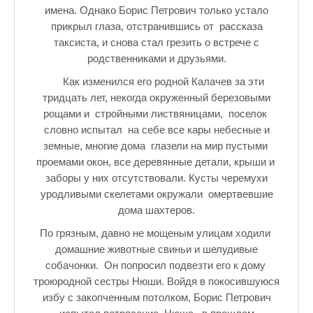
имена. Однако Борис Петрович только устало
прикрыл глаза, отстранившись от рассказа
таксиста, и снова стал грезить о встрече с
родственниками и друзьями.
Как изменился его родной Калачев за эти
тридцать лет, некогда окруженный березовыми
рощами и стройными листвяницами, поселок
словно испытал на себе все кары небесные и
земные, многие дома глазели на мир пустыми
проемами окон, все деревянные детали, крыши и
заборы у них отсутствовали. Кусты черемухи
уродливыми скелетами окружали омертвевшие
дома шахтеров.
По грязным, давно не мощеным улицам ходили
домашние животные свиньи и шелудивые
собачонки. Он попросил подвезти его к дому
троюродной сестры Нюши. Войдя в покосившуюся
избу с закопченным потолком, Борис Петрович