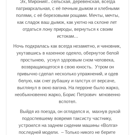
Эх, Мирония!.. сельская, деревенская, всегда
патриархальная, с её печным дымом и хлебными
полями, с её березовыми рощами. Мечты, мечты,
как сладок ваш дымок, как уютно на склоне лет
отдаться лону природы, вернуться к своим
истокам…
Ночь подкралась как всегда незаметно, и чиновник,
укутавшись в казенное одеяло, обернутое белой
простынею, уснул здоровым сном человека,
возвращающегося в свою юность. Утром он
привычно сделал несколько упражнений, и одев
белую, как снег рубашку и галстук от версаче,
выглянул в окно вагона. На перроне было жарко,
необыкновенно жарко, Борис Петрович мгновенно
вспотел.
Выйдя из поезда, он огляделся и, махнув рукой
подоспевшему вовремя таксисту частнику,
устроился на заднем сидении машины «Волга»
последней модели. – Только никого не берите