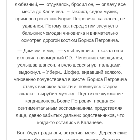
любезный, — отдуваясь, бросил он, — оплачу все
места до Калачева. – Таксист, седой мужик,
примерно ровесник Борис Петровича, казалось, не
удивился. Потому как перед этим засунул в
багажник чемодан чиновника и внимательно
осмотрел дорогой костюм Бориса Петровича.
— Домчим в миг, — улыбнувшись, сказал он и
включил новомодный CD. Чиновник сморщился,
услышав шансон, и вяло шевельнув пальцами,
выдохнул. – Убери.. Шофер, видавший всякого,
мгновенно почувствовал в жесте Бориса Петровича
отзвук высокой власти и повинуясь старой
закалке, вырубил музыку. Под тихое жужжание
кондиционера Борис Петрович предался
сентиментальным воспоминаниям, представляя
лица, давно забытых дальних родственников, что
когда-то остались в Калачеве.
– Вот будут рады они, встретив меня. Деревенские
всегда бывают рады таким высоким, богатым,