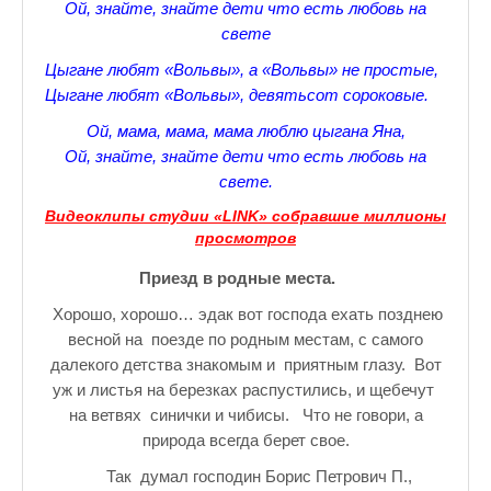
Ой, знайте, знайте дети что есть любовь на
♪♫Nostalgia melody★
свете
ЗАЛЫ ДЛЯ НАСТОЛЬНОГО ТЕННИСА В ПУШКИНЕ
Цыгане любят «Вольвы», а «Вольвы» не простые,
Цыгане любят «Вольвы», девятьсот сороковые.
♪♫Анекдоты★
Ой, мама, мама, мама люблю цыгана Яна,
♪♫Рассказы 3★
Ой, знайте, знайте дети что есть любовь на
свете.
♪♫Все тексты новых песен★
Видеоклипы студии «LINK» собравшие миллионы
просмотров
♪♫Детские песенки★
Приезд в родные места.
♪♫Красивые стихи★
Хорошо, хорошо… эдак вот господа ехать позднею
♪♫Песни Высоцкого★
весной на поезде по родным местам, с самого
далекого детства знакомым и приятным глазу. Вот
♪♫Eще раз про любовь★
уж и листья на березках распустились, и щебечут
на ветвях синички и чибисы. Что не говори, а
♪♫Песни в стиле реп★
природа всегда берет свое.
♪♫♪♫Романсы♪♫♪♫
Так думал господин Борис Петрович П.,