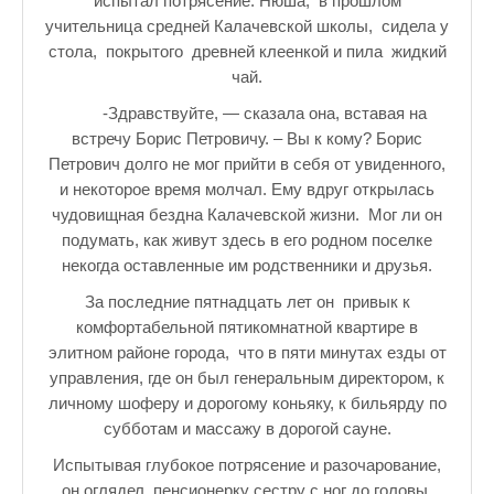
испытал потрясение. Нюша, в прошлом
учительница средней Калачевской школы, сидела у
стола, покрытого древней клеенкой и пила жидкий
чай.
-Здравствуйте, — сказала она, вставая на
встречу Борис Петровичу. – Вы к кому? Борис
Петрович долго не мог прийти в себя от увиденного,
и некоторое время молчал. Ему вдруг открылась
чудовищная бездна Калачевской жизни. Мог ли он
подумать, как живут здесь в его родном поселке
некогда оставленные им родственники и друзья.
За последние пятнадцать лет он привык к
комфортабельной пятикомнатной квартире в
элитном районе города, что в пяти минутах езды от
управления, где он был генеральным директором, к
личному шоферу и дорогому коньяку, к бильярду по
субботам и массажу в дорогой сауне.
Испытывая глубокое потрясение и разочарование,
он оглядел пенсионерку сестру с ног до головы,