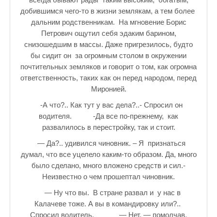
добившимся чего-то в жизни землякам, а тем более
дальним родственникам. На мгновение Борис
Петрович ощутил себя эдаким барином,
снизошедшим в массы. Даже пригрезилось, будто
бы сидит он за огромным столом в окружении
почтительных земляков и говорит о том, как огромна
ответственность, таких как он перед народом, перед
Миронией.
-А что?.. Как тут у вас дела?..- Спросил он
водителя. -Да все по-прежнему, как
развалилось в перестройку, так и стоит.
— Да?.. удивился чиновник. – Я признаться
думал, что все уцелело каким-то образом. Да, много
было сделано, много вложено средств и сил.-
Неизвестно о чем прошептал чиновник.
— Ну что вы. В стране развал и у нас в
Калачеве тоже. А вы в командировку или?..
Спросил водитель. — Нет, — помолчав,