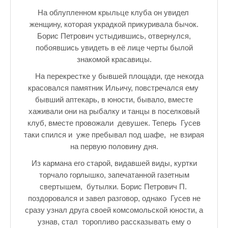
На облупленном крыльце клуба он увидел
женщину, которая украдкой прикуривала бычок.
Борис Петрович устыдившись, отвернулся,
побоявшись увидеть в её лице черты былой
знакомой красавицы.
На перекрестке у бывшей площади, где некогда
красовался памятник Ильичу, повстречался ему
бывший аптекарь, в юности, бывало, вместе
хаживали они на рыбалку и танцы в поселковый
клуб, вместе провожали девушек. Теперь Гусев
таки спился и уже пребывал под шафе, не взирая
на первую половину дня.
Из кармана его старой, видавшей виды, куртки
торчало горлышко, запечатанной газетным
свертышем, бутылки. Борис Петрович П.
поздоровался и завел разговор, однако Гусев не
сразу узнал друга своей комсомольской юности, а
узнав, стал торопливо рассказывать ему о