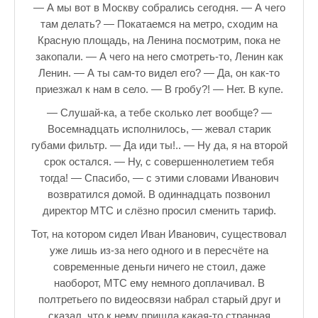
— А мы вот в Москву собрались сегодня. — А чего
там делать? — Покатаемся на метро, сходим на
Красную площадь, на Ленина посмотрим, пока не
закопали. — А чего на него смотреть-то, Ленин как
Ленин. — А ты сам-то видел его? — Да, он как-то
приезжал к нам в село. — В гробу?! — Нет. В купе.
— Слушай-ка, а тебе сколько лет вообще? —
Восемнадцать исполнилось, — жевал старик
губами фильтр. — Да иди ты!.. — Ну да, я на второй
срок остался. — Ну, с совершеннолетием тебя
тогда! — Спасибо, — с этими словами Иванович
возвратился домой. В одиннадцать позвонил
директор МТС и слёзно просил сменить тариф.
Тот, на котором сидел Иван Иванович, существовал
уже лишь из-за него одного и в пересчёте на
современные деньги ничего не стоил, даже
наоборот, МТС ему немного доплачивал. В
полтретьего по видеосвязи набрал старый друг и
сказал, что к нему пришла какая-то странная