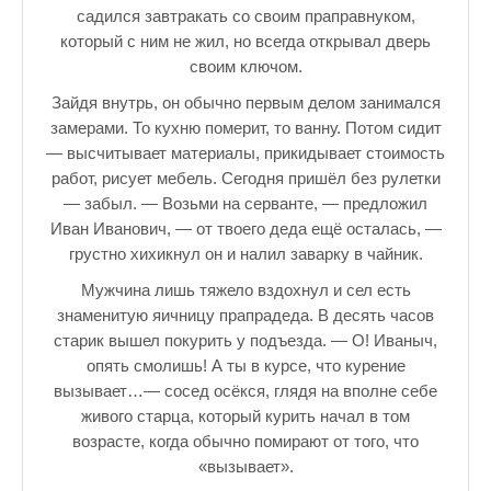
Зарядись позитивом
садился завтракать со своим праправнуком,
который с ним не жил, но всегда открывал дверь
Это интересно знать
своим ключом.
Настольный теннис в Пушкине Санкт — Петербург РПЦ Пушк
Зайдя внутрь, он обычно первым делом занимался
замерами. То кухню померит, то ванну. Потом сидит
Босоногое детство мое
— высчитывает материалы, прикидывает стоимость
Лучшие стихи про детство
работ, рисует мебель. Сегодня пришёл без рулетки
— забыл. — Возьми на серванте, — предложил
РЕЦЕПТЫ
Иван Иванович, — от твоего деда ещё осталась, —
грустно хихикнул он и налил заварку в чайник.
Отечество нам Царское Село.
Мужчина лишь тяжело вздохнул и сел есть
Тренеры по настольному теннису в Пушкине
знаменитую яичницу прапрадеда. В десять часов
старик вышел покурить у подъезда. — О! Иваныч,
Звездное видео
опять смолишь! А ты в курсе, что курение
вызывает…— сосед осёкся, глядя на вполне себе
Лучшие рассказы
живого старца, который курить начал в том
♪♫Рассказы 4★
возрасте, когда обычно помирают от того, что
«вызывает».