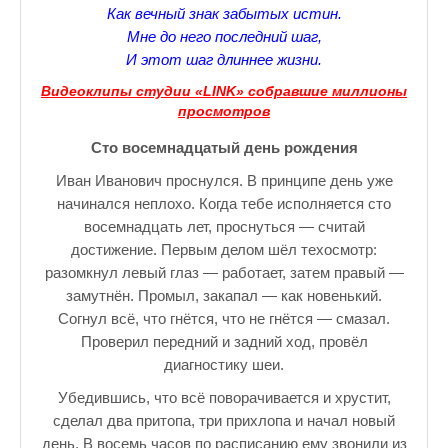
Как вечный знак забытых истин.
♪♫Nostalgia melody★
Мне до него последний шаг,
И этот шаг длиннее жизни.
ЗАЛЫ ДЛЯ НАСТОЛЬНОГО ТЕННИСА В ПУШКИНЕ
Видеоклипы студии «LINK» собравшие миллионы
♪♫Анекдоты★
просмотров
♪♫Рассказы 3★
Сто восемнадцатый день рождения
Иван Иванович проснулся. В принципе день уже
♪♫Все тексты новых песен★
начинался неплохо. Когда тебе исполняется сто
♪♫Детские песенки★
восемнадцать лет, проснуться — считай
достижение. Первым делом шёл техосмотр:
♪♫Красивые стихи★
разомкнул левый глаз — работает, затем правый —
замутнён. Промыл, закапал — как новенький.
♪♫Песни Высоцкого★
Согнул всё, что гнётся, что не гнётся — смазал.
Проверил передний и задний ход, провёл
♪♫Eще раз про любовь★
диагностику шеи.
♪♫Песни в стиле реп★
Убедившись, что всё поворачивается и хрустит,
сделал два притопа, три прихлопа и начал новый
♪♫♪♫Романсы♪♫♪♫
день. В восемь часов по расписанию ему звонили из