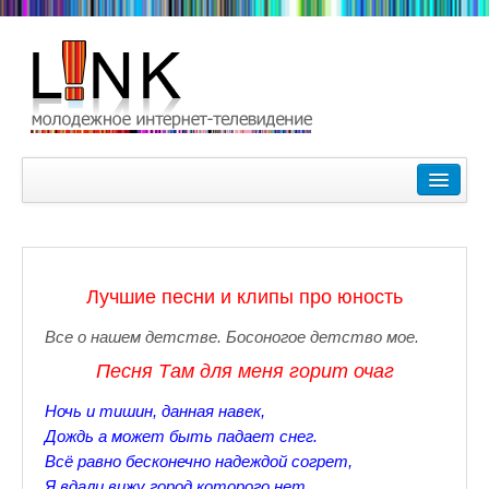
Главная
Лучшие видеоролики
9-10 февраля Кубок Гагарина в Пушкине Царском Селе
Лучшие песни и клипы про юность
Зимние Олимпийские игры 2018. Заметки наших корреспонде
Все о нашем детстве. Босоногое детство мое.
Любимые фильмы Любимые актеры
Песня Там для меня горит очаг
Царское Село в Санкт-Петербурге
Hочь и тишин, данная навек,
Дождь а может быть падает снег.
Прогулки по Царскому Селу. Зима.
Всё равно бесконечно надеждой согрет,
Секции настольного тенниса в Пушкинском районе
Я вдали вижу город которого нет.