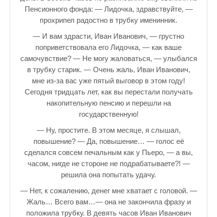
♪♫Рассказы★
Пенсионного фонда: — Лидочка, здравствуйте, —
прохрипел радостно в трубку именинник.
♪♫Рассказы 2★
— И вам здрасти, Иван Иванович, — грустно
Top видео студии
поприветствовала его Лидочка, — как ваше
самочувствие? — Не могу жаловаться, — улыбался
Лучшее фото недели
в трубку старик. — Очень жаль, Иван Иванович,
мне из-за вас уже пятый выговор в этом году!
Лучшее фото дня
Сегодня тридцать лет, как вы перестали получать
Фотоссесия. Лучшие спортсмены.
накопительную пенсию и перешли на
государственную!
От улыбки станет всем светлей
— Ну, простите. В этом месяце, я слышал,
повышение? — Да, повышение… — голос её
Настольный теннис в Пушкине Санкт-Петербург. Клубы и секц
сделался совсем печальным как у Пьеро, — а вы,
Лучшее видео месяца
часом, нигде не стороне не подрабатываете?! —
решила она попытать удачу.
Секции настольного тенниса в Пушкинском районе
— Нет, к сожалению, денег мне хватает с головой. —
Куда уходит детство
Жаль… Всего вам…— она не закончила фразу и
положила трубку. В девять часов Иван Иванович