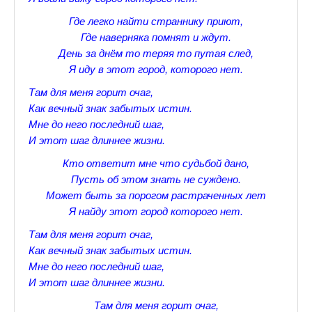
Где легко найти страннику приют,
Прогулки по Царскому Селу. Весна.
Где наверняка помнят и ждут.
Прогулки по Царскому Селу. Лето
День за днём то теряя то путая след,
Я иду в этот город, которого нет.
Прогулки по Царскому Селу. Осень
Там для меня горит очаг,
Царскосельские Стихи
Как вечный знак забытых истин.
Мне до него последний шаг,
Стихи о Пушкине А.С.
И этот шаг длиннее жизни.
Александр Пушкин Стихи
Кто ответит мне что судьбой дано,
Пусть об этом знать не суждено.
Стихотворения лицеистов
Может быть за порогом растраченных лет
Я найду этот город которого нет.
Все про Царское село
Там для меня горит очаг,
Лучшие стихи Русских Классиков
Как вечный знак забытых истин.
Мне до него последний шаг,
♪♫Nostalgia melody★
И этот шаг длиннее жизни.
♪♫Музыкальное ассорти★
Там для меня горит очаг,