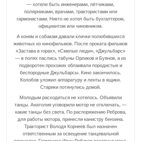
— хотели быть инженерами, лётчиками,
полярниками, врачами, трактористами или
гармонистами. Никто не хотел быть бухгалтером,
официантом или чиновником.
А коням и собакам давали клички полюбившихся
животных из кинофильмов. После проката фильмов
«Застава в горах», «Смелые люди», «Джульбарс»
— в полях паслись табуны Орликов и Буянов, а из
подворотен прохожих облаивали породистые и
беспородные Джульбарсы. Кино закончилось.
Колобов уложил аппаратуру и ленты в ящики.
Старики потянулись домой.
Молодым расходиться не хотелось. Объявили
танцы. Анатолия уговорили мотор не отключать, —
какие танцы без света. По распоряжению Реброва,
для работы мотора, принесли канистру бензина.
Тракторист Володя Корнеев был назначен
ответственным за освещение танцевальной
площадки. Гармонист Иван Ребиков растянул меха.