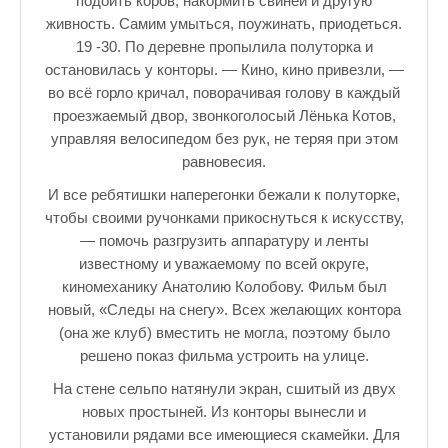
подоить коров, накормить свиней и другую
Зарядись позитивом
живность. Самим умыться, поужинать, приодеться.
Это интересно знать
19 -30. По деревне пропылила полуторка и
остановилась у конторы. — Кино, кино привезли, —
Настольный теннис в Пушкине Санкт — Петербург РПЦ Пушк
во всё горло кричал, поворачивая голову в каждый
проезжаемый двор, звонкоголосый Лёнька Котов,
Босоногое детство мое
управляя велосипедом без рук, не теряя при этом
равновесия.
Лучшие стихи про детство
И все ребятишки наперегонки бежали к полуторке,
РЕЦЕПТЫ
чтобы своими ручонками прикоснуться к искусству,
Отечество нам Царское Село.
— помочь разгрузить аппаратуру и ленты
известному и уважаемому по всей округе,
Тренеры по настольному теннису в Пушкине
киномеханику Анатолию Колобову. Фильм был
новый, «Следы на снегу». Всех желающих контора
Звездное видео
(она же клуб) вместить не могла, поэтому было
решено показ фильма устроить на улице.
Лучшие рассказы
На стене сельпо натянули экран, сшитый из двух
♪♫Рассказы 4★
новых простыней. Из конторы вынесли и
установили рядами все имеющиеся скамейки. Для