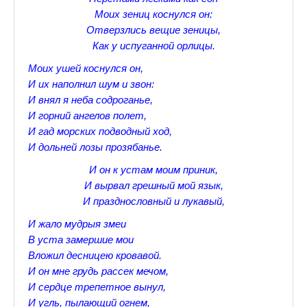
Моих зениц коснулся он:
Прогулки по Царскому Селу. Весна.
Отверзлись вещие зеницы,
Как у испуганной орлицы.
Прогулки по Царскому Селу. Лето
Моих ушей коснулся он,
Прогулки по Царскому Селу. Осень
И их наполнил шум и звон:
И внял я неба содроганье,
Царскосельские Стихи
И горний ангелов полет,
И гад морских подводный ход,
Стихи о Пушкине А.С.
И дольней лозы прозябанье.
Александр Пушкин Стихи
И он к устам моим приник,
И вырвал грешный мой язык,
Стихотворения лицеистов
И празднословный и лукавый,
Все про Царское село
И жало мудрыя змеи
В уста замершие мои
Лучшие стихи Русских Классиков
Вложил десницею кровавой.
♪♫Nostalgia melody★
И он мне грудь рассек мечом,
И сердце трепетное вынул,
♪♫Музыкальное ассорти★
И угль, пылающий огнем,