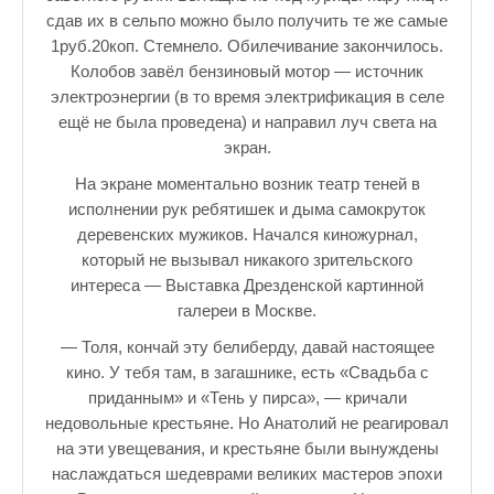
сдав их в сельпо можно было получить те же самые
1руб.20коп. Стемнело. Обилечивание закончилось.
Колобов завёл бензиновый мотор — источник
электроэнергии (в то время электрификация в селе
ещё не была проведена) и направил луч света на
экран.
На экране моментально возник театр теней в
исполнении рук ребятишек и дыма самокруток
деревенских мужиков. Начался киножурнал,
который не вызывал никакого зрительского
интереса — Выставка Дрезденской картинной
галереи в Москве.
— Толя, кончай эту белиберду, давай настоящее
кино. У тебя там, в загашнике, есть «Свадьба с
приданным» и «Тень у пирса», — кричали
недовольные крестьяне. Но Анатолий не реагировал
на эти увещевания, и крестьяне были вынуждены
наслаждаться шедеврами великих мастеров эпохи