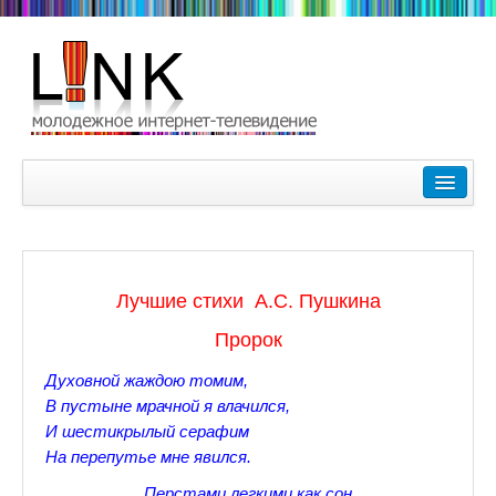
Главная
Лучшие видеоролики
9-10 февраля Кубок Гагарина в Пушкине Царском Селе
Лучшие стихи А.С. Пушкина
Зимние Олимпийские игры 2018. Заметки наших корреспонде
Пророк
Любимые фильмы Любимые актеры
Духовной жаждою томим,
Царское Село в Санкт-Петербурге
В пустыне мрачной я влачился,
И шестикрылый серафим
Прогулки по Царскому Селу. Зима.
На перепутье мне явился.
Секции настольного тенниса в Пушкинском районе
Перстами легкими как сон