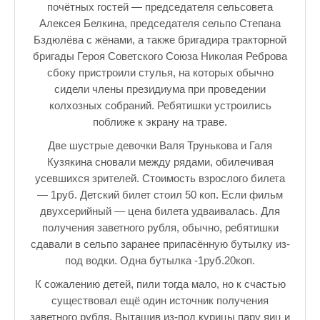
почётных гостей — председателя сельсовета
Алексея Белкина, председателя сельпо Степана
Бздюлёва с жёнами, а также бригадира тракторной
бригады Героя Советского Союза Николая Реброва
сбоку пристроили стулья, на которых обычно
сидели члены президиума при проведении
колхозных собраний. Ребятишки устроились
поближе к экрану на траве.
Две шустрые девочки Валя Трунькова и Галя
Кузякина сновали между рядами, обилечивая
усевшихся зрителей. Стоимость взрослого билета
— 1руб. Детский билет стоил 50 коп. Если фильм
двухсерийный — цена билета удваивалась. Для
получения заветного рубля, обычно, ребятишки
сдавали в сельпо заранее припасённую бутылку из-
под водки. Одна бутылка -1руб.20коп.
К сожалению детей, пили тогда мало, но к счастью
существовал ещё один источник получения
заветного рубля. Вытащив из-под курицы пару яиц и