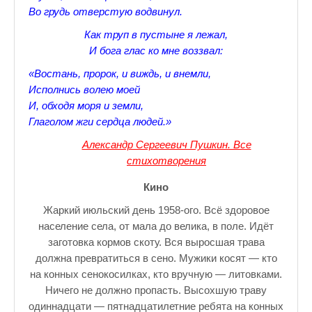
Во грудь отверстую водвинул.
♪♫Nostalgia melody★
Как труп в пустыне я лежал,
ЗАЛЫ ДЛЯ НАСТОЛЬНОГО ТЕННИСА В ПУШКИНЕ
И бога глас ко мне воззвал:
♪♫Анекдоты★
«Востань, пророк, и виждь, и внемли,
Исполнись волею моей
♪♫Рассказы 3★
И, обходя моря и земли,
Глаголом жги сердца людей.»
♪♫Все тексты новых песен★
Александр Сергеевич Пушкин. Все
♪♫Детские песенки★
стихотворения
♪♫Красивые стихи★
Кино
Жаркий июльский день 1958-ого. Всё здоровое
♪♫Песни Высоцкого★
население села, от мала до велика, в поле. Идёт
♪♫Eще раз про любовь★
заготовка кормов скоту. Вся выросшая трава
должна превратиться в сено. Мужики косят — кто
♪♫Песни в стиле реп★
на конных сенокосилках, кто вручную — литовками.
Ничего не должно пропасть. Высохшую траву
♪♫♪♫Романсы♪♫♪♫
одиннадцати — пятнадцатилетние ребята на конных