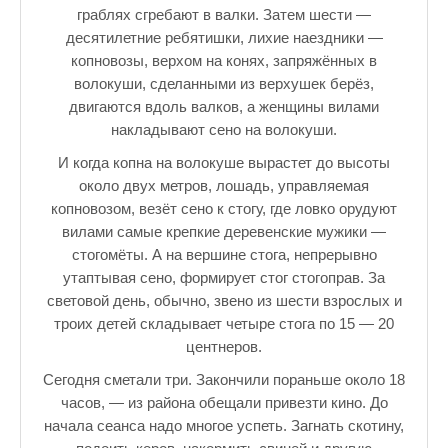
♪♫Рассказы★
граблях сгребают в валки. Затем шести —
десятилетние ребятишки, лихие наездники —
♪♫Рассказы 2★
копновозы, верхом на конях, запряжённых в
волокуши, сделанными из верхушек берёз,
Top видео студии
двигаются вдоль валков, а женщины вилами
накладывают сено на волокуши.
Лучшее фото недели
И когда копна на волокуше вырастет до высоты
Лучшее фото дня
около двух метров, лошадь, управляемая
копновозом, везёт сено к стогу, где ловко орудуют
Фотоссесия. Лучшие спортсмены.
вилами самые крепкие деревенские мужики —
От улыбки станет всем светлей
стогомёты. А на вершине стога, непрерывно
утаптывая сено, формирует стог стогоправ. За
Настольный теннис в Пушкине Санкт-Петербург. Клубы и секц
световой день, обычно, звено из шести взрослых и
троих детей складывает четыре стога по 15 — 20
Лучшее видео месяца
центнеров.
Секции настольного тенниса в Пушкинском районе
Сегодня сметали три. Закончили пораньше около 18
часов, — из района обещали привезти кино. До
Куда уходит детство
начала сеанса надо многое успеть. Загнать скотину,