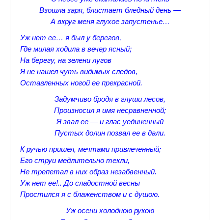
Взошла заря, блистает бледный день —
Прогулки по Царскому Селу. Весна.
А вкруг меня глухое запустенье…
Прогулки по Царскому Селу. Лето
Уж нет ее… я был у берегов,
Где милая ходила в вечер ясный;
Прогулки по Царскому Селу. Осень
На берегу, на зелени лугов
Я не нашел чуть видимых следов,
Царскосельские Стихи
Оставленных ногой ее прекрасной.
Стихи о Пушкине А.С.
Задумчиво бродя в глуши лесов,
Произносил я имя несравненной;
Александр Пушкин Стихи
Я звал ее — и глас уединенный
Пустых долин позвал ее в дали.
Стихотворения лицеистов
К ручью пришел, мечтами привлеченный;
Все про Царское село
Его струи медлительно текли,
Не трепетал в них образ незабвенный.
Лучшие стихи Русских Классиков
Уж нет ее!.. До сладостной весны
♪♫Nostalgia melody★
Простился я с блаженством и с душою.
Уж осени холодною рукою
♪♫Музыкальное ассорти★