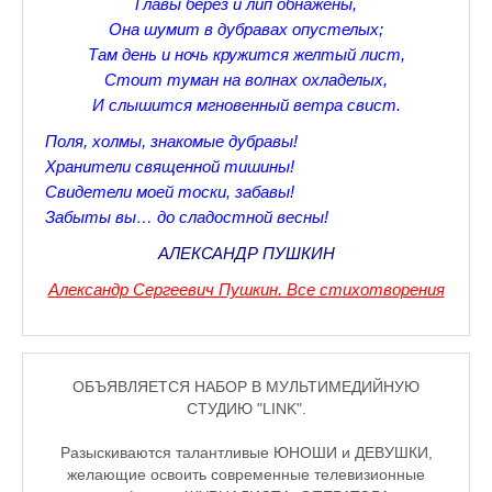
Главы берез и лип обнажены,
♪♫Nostalgia melody★
Она шумит в дубравах опустелых;
Там день и ночь кружится желтый лист,
ЗАЛЫ ДЛЯ НАСТОЛЬНОГО ТЕННИСА В ПУШКИНЕ
Стоит туман на волнах охладелых,
И слышится мгновенный ветра свист.
♪♫Анекдоты★
Поля, холмы, знакомые дубравы!
♪♫Рассказы 3★
Хранители священной тишины!
Свидетели моей тоски, забавы!
♪♫Все тексты новых песен★
Забыты вы… до сладостной весны!
♪♫Детские песенки★
АЛЕКСАНДР ПУШКИН
♪♫Красивые стихи★
Александр Сергеевич Пушкин. Все стихотворения
♪♫Песни Высоцкого★
♪♫Eще раз про любовь★
ОБЪЯВЛЯЕТСЯ НАБОР В МУЛЬТИМЕДИЙНУЮ
СТУДИЮ "LINK".
♪♫Песни в стиле реп★
Разыскиваются талантливые ЮНОШИ и ДЕВУШКИ,
♪♫♪♫Романсы♪♫♪♫
желающие освоить современные телевизионные