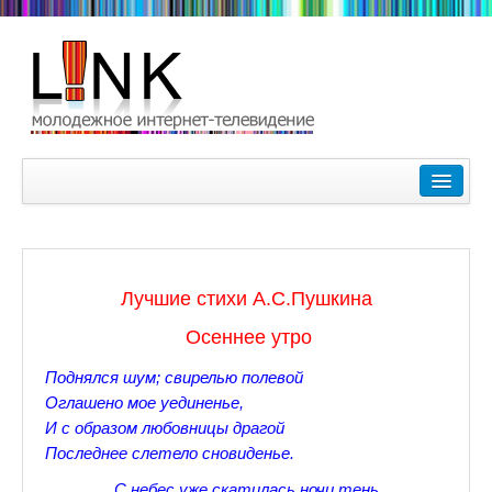
Главная
Лучшие видеоролики
9-10 февраля Кубок Гагарина в Пушкине Царском Селе
Лучшие стихи А.С.Пушкина
Зимние Олимпийские игры 2018. Заметки наших корреспонде
Осеннее утро
Любимые фильмы Любимые актеры
Поднялся шум; свирелью полевой
Царское Село в Санкт-Петербурге
Оглашено мое уединенье,
И с образом любовницы драгой
Прогулки по Царскому Селу. Зима.
Последнее слетело сновиденье.
Секции настольного тенниса в Пушкинском районе
С небес уже скатилась ночи тень