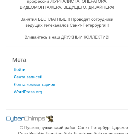
профессии ЖУРНАЛИСТА, ОПЕРАТОРА,
♪♫Рассказы★
ВИДЕОМОНТАЖЕРА, ВЕДУЩЕГО, ДИЗАЙНЕРА!
♪♫Рассказы 2★
Занятия БЕСПЛАТНЫЕ!!! Проводят сотрудники
ведущих телеканалов Санкт-Петербурга!!!
Top видео студии
Вливайтесь в наш ДРУЖНЫЙ КОЛЛЕКТИВ!
Лучшее фото недели
Лучшее фото дня
Мета
Фотоссесия. Лучшие спортсмены.
Войти
От улыбки станет всем светлей
Лента записей
Лента комментариев
Настольный теннис в Пушкине Санкт-Петербург. Клубы и секц
WordPress.org
Лучшее видео месяца
Секции настольного тенниса в Пушкинском районе
Куда уходит детство
© Пушкин,пушкинский район Санкт-Петербург,Царское
Село,Pushkin,Tsarckoe Selo,Tsarskoye Selo,молодежное