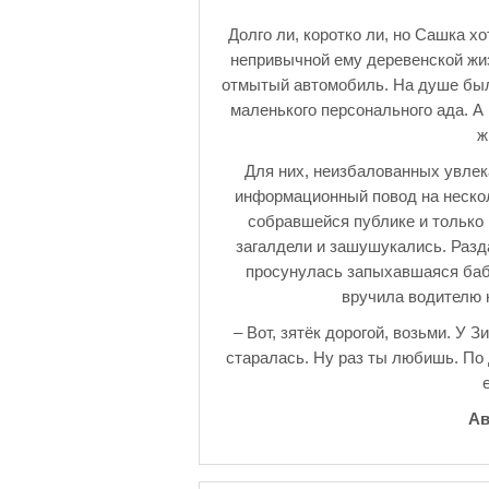
Долго ли, коротко ли, но Сашка х
непривычной ему деревенской жиз
отмытый автомобиль. На душе было
маленького персонального ада. 
ж
Для них, неизбалованных увле
информационный повод на нескол
собравшейся публике и только 
загалдели и зашушукались. Разд
просунулась запыхавшаяся баб
вручила водителю 
– Вот, зятёк дорогой, возьми. У 
старалась. Ну раз ты любишь. По д
Ав