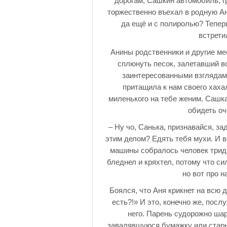
дорогам, Сашкин автомобиль, г
торжественно въехал в родную А
да ещё и с полиролью? Тепер
встрети
Анины родственники и другие ме
сплюнуть песок, залетавший в
заинтересованными взглядами
притащила к нам своего хахал
миленького на тебе женим. Сашк
обидеть оч
– Ну чо, Санька, признавайся, з
этим делом? Едять тебя мухи. И в
машины собралось человек тридц
бледнел и кряхтел, потому что си
но вот про н
Боялся, что Аня крикнет на всю 
есть?!» И это, конечно же, по
него. Парень судорожно ша
завалявшуюся бумажку или стары