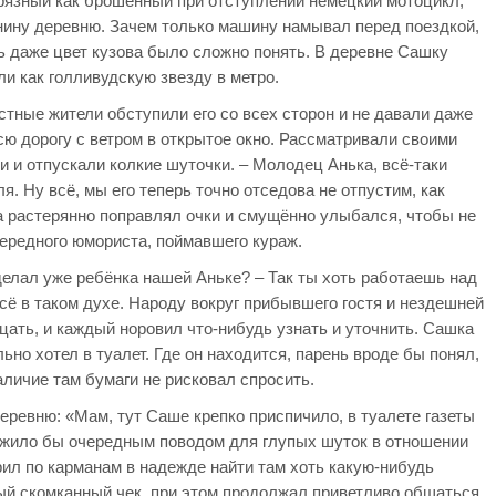
рязный как брошенный при отступлении немецкий мотоцикл,
нину деревню. Зачем только машину намывал перед поездкой,
ь даже цвет кузова было сложно понять. В деревне Сашку
ли как голливудскую звезду в метро.
стные жители обступили его со всех сторон и не давали даже
сю дорогу с ветром в открытое окно. Рассматривали своими
 и отпускали колкие шуточки. – Молодец Анька, всё-таки
я. Ну всё, мы его теперь точно отседова не отпустим, как
а растерянно поправлял очки и смущённо улыбался, чтобы не
ередного юмориста, поймавшего кураж.
аделал уже ребёнка нашей Аньке? – Так ты хоть работаешь над
сё в таком духе. Народу вокруг прибывшего гостя и нездешней
ать, и каждый норовил что-нибудь узнать и уточнить. Сашка
льно хотел в туалет. Где он находится, парень вроде бы понял,
аличие там бумаги не рисковал спросить.
деревню: «Мам, тут Саше крепко приспичило, в туалете газеты
служило бы очередным поводом для глупых шуток в отношении
рил по карманам в надежде найти там хоть какую-нибудь
й скомканный чек, при этом продолжал приветливо общаться