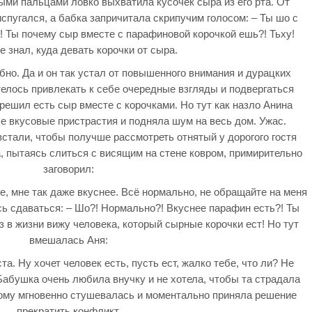
ыми пальцами ловко выхватила кусочек сыра из его рта. От
спугался, а бабка запричитала скрипучим голосом: – Ты шо с
! Ты почему сыр вместе с парафиновой корочкой ешь?! Тьху!
е знал, куда девать корочки от сыра.
бно. Да и он так устал от повышенного внимания и дурацких
телось привлекать к себе очередные взгляды и подвергаться
решил есть сыр вместе с корочками. Но тут как назло Анина
е вкусовые пристрастия и подняла шум на весь дом. Ужас.
стали, чтобы получше рассмотреть отнятый у дорогого гостя
 пытаясь слиться с висящим на стене ковром, примирительно
заговорил:
е, мне так даже вкуснее. Всё нормально, не обращайте на меня
сь сдаваться: – Шо?! Нормально?! Вкуснее парафин есть?! Ты
 в жизни вижу человека, который сырные корочки ест! Но тут
вмешалась Аня:
а. Ну хочет человек есть, пусть ест, жалко тебе, что ли? Не
 Бабушка очень любила внучку и не хотела, чтобы та страдала
тому мгновенно стушевалась и моментально приняла решение
прекратить конфликт.