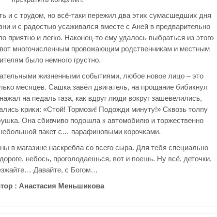
оть и с трудом, но всё-таки пережил два этих сумасшедших дня
ни и с радостью усаживался вместе с Аней в предварительно
 приятно и легко. Наконец-то ему удалось выбраться из этого
А вот многочисленным провожающим родственникам и местным
ителям было немного грустно.
кательными жизненными событиями, любое новое лицо – это
ько месяцев. Сашка завёл двигатель, на прощание бибикнул
нажал на педаль газа, как вдруг люди вокруг зашевелились,
ались крики: «Стой! Тормози! Подожди минуту!» Сквозь толпу
ушка. Она сбивчиво подошла к автомобилю и торжественно
небольшой пакет с… парафиновыми корочками.
Зины в магазине наскребла со всего сыра. Для тебя специально
ороге, небось, проголодаешься, вот и поешь. Ну всё, деточки,
езжайте… Давайте, с Богом…
тор : Анастасия Меньшикова