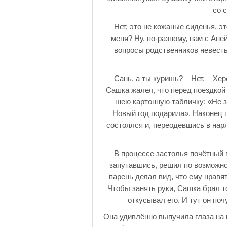
со 
– Нет, это не кожаные сиденья, э
меня? Ну, по-разному, нам с Ан
вопросы родственников невесты
– Сань, а ты куришь? – Нет. – Хер
Сашка жалел, что перед поездкой
шею картонную табличку: «Не з
Новый год подарила». Наконец 
состоялся и, переодевшись в нар
В процессе застолья почётный 
запутавшись, решил по возможно
парень делал вид, что ему нравя
Чтобы занять руки, Сашка брал т
откусывал его. И тут он по
Она удивлённо выпучила глаза на 