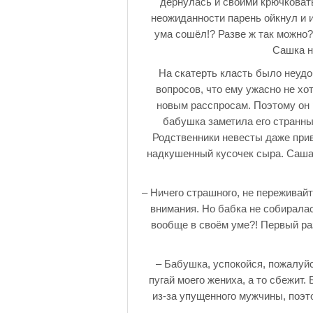
дёрнулась и своими крючковат
неожиданности парень ойкнул и и
ума сошёл!? Разве ж так можно?
Сашка н
На скатерть класть было неудо
вопросов, что ему ужасно не хо
новым расспросам. Поэтому он 
бабушка заметила его странны
Родственники невесты даже прив
надкушенный кусочек сыра. Саша,
– Ничего страшного, не переживайт
внимания. Но бабка не собирала
вообще в своём уме?! Первый раз
– Бабушка, успокойся, пожалуйст
пугай моего жениха, а то сбежит.
из-за упущенного мужчины, поэ