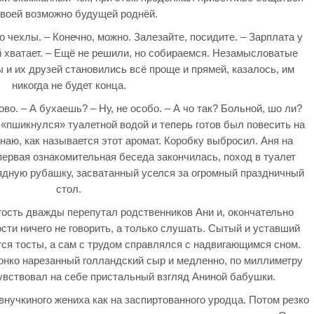
своей возможно будущей роднёй.
то чехлы. – Конечно, можно. Залезайте, посидите. – Зарплата у
ей хватает. – Ещё не решили, но собираемся. Незамысловатые
 и их друзей становились всё проще и прямей, казалось, им
никогда не будет конца.
ово. – А бухаешь? – Ну, не особо. – А чо так? Больной, шо ли?
 «пшикнулся» туалетной водой и теперь готов был повесить на
наю, как называется этот аромат. Коробку выбросил. Аня на
первая ознакомительная беседа закончилась, поход в туалет
ядную рубашку, засватанный уселся за огромный праздничный
стол.
гость дважды перепутал родственников Ани и, окончательно
сти ничего не говорить, а только слушать. Сытый и уставший
тся тосты, а сам с трудом справлялся с надвигающимся сном.
онко нарезанный голландский сыр и медленно, по миллиметру
чувствовал на себе пристальный взгляд Аниной бабушки.
внучкиного жениха как на заспиртованного уродца. Потом резко