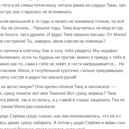
а тёти и её семьи потихоньку латала ранки на сердце Тины, про
сестру она старалась не вспоминать.
всем малышкой в те годы и ничего не понимала толком, но всё
а бы не уехала… Прошли годы, Тина выучилась на медсестру,
е богато, зато дружно. И вдруг Тине пришло письмо. От Милы!
ая сестричка! Ты, наверно, меня совсем не помнишь?
и тапочки в клеточку. Как я хочу тебя увидеть! Мы недавно
алиновке, если ты будешь не против, можно я приеду к тебе в
анно как-то, сама к себе не зовёт, в гости напрашивается… Но
огласием. Мила, в голубенькой курточке, сильно прихрамывая,
речу сестре и радостно махала рукой!
е на автостанции? Она крепко обняла Тину и заплакала: —
а, сразу поняла: вот моя Тиночка! Вот сразу, веришь? Тина
ла рёвой, так и осталась, а у самой в глазах защипало. После
ужина Мила рассказывала:
дядя Серёжа сразу сказал, как они познакомились, что её и с
лась двоих сразу забирать. А потом у дяди Серёжи и мамы сын