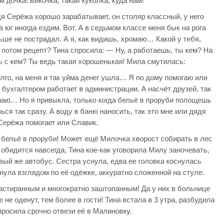
м дочка! Викочка, такая куколка, куда нам!
дя Серёжа хорошо зарабатывает, он столяр классный, у него
а юг иногда ездим. Вот. А в седьмом классе меня бык на рога
ьше не пострадал. А я, как видишь, хромаю… Какой у тебя,
 потом рецепт? Тина спросила: — Ну, а работаешь, ты кем? На
 с кем? Ты ведь такая хорошенькая! Мила смутилась:
олго, на меня и так уйма денег ушла… Я по дому помогаю или
ухгалтером работает в администрации. А насчёт друзей, так
маю… Но я привыкла, только когда бельё в проруби полощешь
ься так сразу. А воду в баню наносить, так это мне или дядя
Серёжа помогает или Славик.
 бельё в проруби! Может ещё Милочка хворост собирать в лес
 обидится навсегда, Тина кое-как уговорила Милу заночевать,
вый же автобус. Сестра уснула, едва ее головка коснулась
нула взглядом по её одёжке, аккуратно сложенной на стуле.
застиранным и многократно заштопанным! Да у них в больнице
 не оденут, тем более в гости! Тина встала в 3 утра, разбудила
просила срочно отвези её в Малиновку.