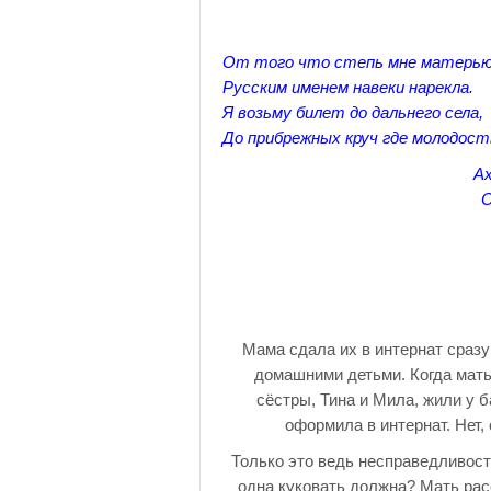
От того что степь мне матерью
Русским именем навеки нарекла.
Я возьму билет до дальнего села,
До прибрежных круч где молодост
Ах
О
Мама сдала их в интернат сразу
домашними детьми. Когда мать
сёстры, Тина и Мила, жили у 
оформила в интернат. Нет,
Только это ведь несправедливост
одна куковать должна? Мать рас