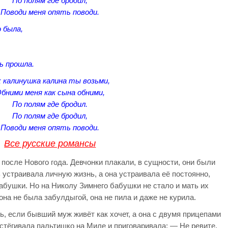
По полям где бродил,
Поводи меня опять поводи.
 была,
ь прошла.
 калинушка калина ты возьми,
бними меня как сына обними,
По полям где бродил.
По полям где бродил,
Поводи меня опять поводи.
Все русские романсы
 после Нового года. Девчонки плакали, в сущности, они были
 устраивала личную жизнь, а она устраивала её постоянно,
бабушки. Но на Николу Зимнего бабушки не стало и мать их
 она не была забулдыгой, она не пила и даже не курила.
ь, если бывший муж живёт как хочет, а она с двумя прицепами
стёгивала пальтишко на Миле и приговаривала: — Не ревите,