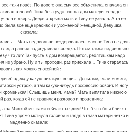
о всё-таки повёз. По дороге она ему всё объяснила, сначала он
закивал головой. Тина без труда нашла дом матери, сердце
тучала в дверь. Дверь открыла мать и Тину не узнала. А та её
, но была всё ещё красивой и ухоженной женщиной. Девушка
сказала:
тились… Мать недовольно поздоровалась, словно Тина не дочь
о лет, а ранняя надоедливая соседка. Потом также недовольно
еву что ли? Так пусть в дом возвращается, ребятишкам надо
дня не убрано. Ну и ты проходи, раз приехала… Тина старалась
оворить как можно спокойней :
ери её одежду какую-никакую, вещи… Деньгами, если можете,
итаркой устрою, а там какую-нибудь профессию освоит. И ногу
а и хроменькая! Слышишь меня, мама? Мать выпятила нижнюю
ий раз, когда ей не нравился разговор и процедила:
 а за Милкой мы сами сейчас съездим! Что б я тебя и близко
т Тина упрямо мотнула головой и глядя в глаза матери чётко и
медленно сказала:
! Милкой корову свою называй, которую ты теперь сама доить