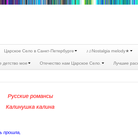
Царское Село в Санкт-Петербурге
♪♫Nostalgia melody★
е детство мое
Отечество нам Царское Село.
Лучшие рас
Русские романсы
Калинушка калина
ь прошла,