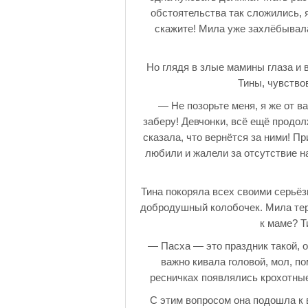
обстоятельства так сложились, 
скажите! Мила уже захлёбывала
Но глядя в злые мамины глаза и 
Тины, чувство
— Не позорьте меня, я же от в
заберу! Девчонки, всё ещё продо
сказала, что вернётся за ними! П
любили и жалели за отсутствие н
Тина покоряла всех своими серьё
добродушный колобочек. Мила тере
к маме? Т
— Пасха — это праздник такой, 
важно кивала головой, мол, по
ресничках появлялись крохотные 
С этим вопросом она подошла к 