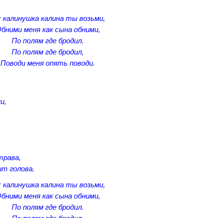
 калинушка калина ты возьми,
бними меня как сына обними,
По полям где бродил.
По полям где бродил,
Поводи меня опять поводи.
и,
трава,
т голова.
 калинушка калина ты возьми,
бними меня как сына обними,
По полям где бродил.