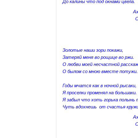
До калины что под окнами цвела.
Ах
О
Золотые наши зори покажи,
Затеряй меня во рощице во ржи.
О любви моей несчастной расскаж
О былом со мною вместе потужи.
Годы мчатся как в ночной рысаки,
Я проселки променял на большаки.
Я забыл что хоть горька полынь 
Чуть вдохнешь от счастья кружи
Ах
О