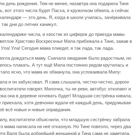
ли день рождения. Тем не менее, назавтра она подарила Тине
 вот этого числа будет Пасха, я кружочком обвела, а сейчас
календаре — это день. Я, когда в школе училась, зачёркивала
так дни до летних каникул.
 календарике числа, и хвостик из циферок до приезда мамы
Светлое Христово Воскресенье Мила прибежала к Тине, зажав в
Ула! Ула! Сегодня мама плиедет, я так лада, так лада.
 могла дождаться маму. Сначала ожидание было радостным, но
телось плакать. А тут ещё Мила постоянно рядом крутилась и
стало ясно, что мама их обманула, она успокаивала Милу:
ала и он забуксовал. Я сама слышала, честно-честно, дороги
 воспитатели говорят. Милочка, ты не реви, автобус откопают и
пока она в деревне ночевать будет! Младшая сестрёнка кивала,
не приехала, хотя девчонки ждали её каждый день, придумывая
её всё новые и новые оправдания.
лу, воспитатели объяснили, что младшую сестрёнку забрала
то мама написала на неё отказную. Но Тине повезло, через два
Тетя Валя была добрейшей женщиной и Тина сама не заметила,