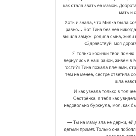
как стала звать её мамой. Доброт
мать и 
Хоть и знала, что Милка была со
равно… Вот Тина без неё никогд
вышла замуж, родила сына, жили н
«Здравствуй, моя дорог
Я только косички твои помню 
вернулись в наш район, живём в М
гости?» Тина пожала плечами, стр
тем не менее, сестре ответила с
шла навст
И как узнала только в толче
Сестрёнка, я тебя как увидел
недовольно буркнула, мол, как бы
— Ты на маму зла не держи, ей 
детьми примет. Только она побоя