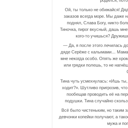
родился, пото
Ой, ты только не обижайся! Дя
заказов всегда море. Мы даже н
поднял, Слава Богу, никто бол
Тиночка, пирог вкусный, дашь мне
кого-то учишься? Дружишь
— Да, я после этого лечилась д
дяде Серёже с калымами… Мама б
мне некогда особо. Опять же хро
или грядки полешь, то не нагнёш
Тина чуть усмехнулась: «Ишь ты,
ходит?». Шутливо пригрозив, что
пообещав проводить её на пер
подушки. Тина случайно скольз
Всё было чистеньким, но таким 
девчонки копейки получают, а такое
мужа и по