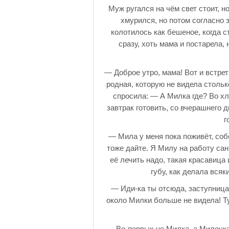
Муж ругался на чём свет стоит, н
хмурился, но потом согласно 
колотилось как бешеное, когда с
сразу, хоть мама и постарела
— Доброе утро, мама! Вот и встре
родная, которую не видела стольк
спросила: — А Милка где? Во хл
завтрак готовить, со вчерашнего 
г
— Мила у меня пока поживёт, соб
тоже дайте. Я Милу на работу сан
её лечить надо, такая красавиц
губу, как делала всяк
— Иди-ка ты отсюда, заступница,
около Милки больше не видела! Ту
— Во-первых не Милка, а Милочка