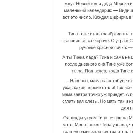
ждут Новый год и деда Мороза и
маленький календарик: — Видишь,
вот это число. Каждая цифирка в 
Тина тоже стала зачёркивать в
становился всё короче. С утра в 
ручонке красное яичко: — 
А ты Тинка лада? Тина и сама не
после дневного сна Тине уже хо
ныла. Под вечер, когда Тине 
— Наверно, мама на автобусе ех
ужас какие плохие стали! Так все
мама завтра точно уж приедет. А 
сглатывая слёзы. Но мать так и 
для н
Однажды утром Тина не нашла Ми
мать. Много позже Тина узнала, ч
года её разыскала сестра отца. 