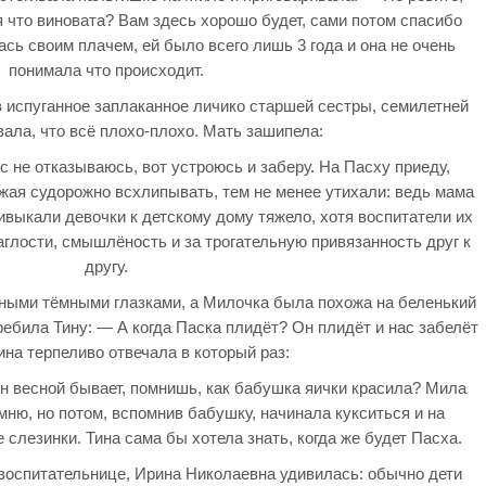
я что виновата? Вам здесь хорошо будет, сами потом спасибо
сь своим плачем, ей было всего лишь 3 года и она не очень
понимала что происходит.
в испуганное заплаканное личико старшей сестры, семилетней
вала, что всё плохо-плохо. Мать зашипела:
ас не отказываюсь, вот устроюсь и заберу. На Пасху приеду,
лжая судорожно всхлипывать, тем не менее утихали: ведь мама
ривыкали девочки к детскому дому тяжело, хотя воспитатели их
аглости, смышлёность и за трогательную привязанность друг к
другу.
зными тёмными глазками, а Милочка была похожа на беленький
била Тину: — А когда Паска плидёт? Он плидёт и нас забелёт
ина терпеливо отвечала в который раз:
он весной бывает, помнишь, как бабушка яички красила? Мила
мню, но потом, вспомнив бабушку, начинала кукситься и на
слезинки. Тина сама бы хотела знать, когда же будет Пасха.
воспитательнице, Ирина Николаевна удивилась: обычно дети