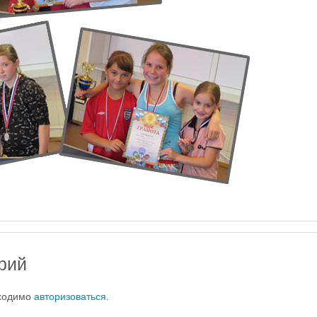
рий
бходимо
авторизоваться
.