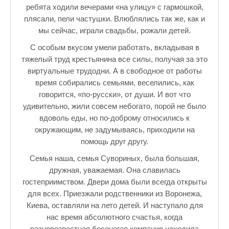
ребята ходили вечерами «на улицу» с гармошкой,
♪♫Рассказы★
плясали, пели частушки. Влюблялись так же, как и
♪♫Рассказы 2★
мы сейчас, играли свадьбы, рожали детей.
С особым вкусом умели работать, вкладывая в
Top видео студии
тяжелый труд крестьянина все силы, получая за это
Лучшее фото недели
виртуальные трудодни. А в свободное от работы
время собирались семьями, веселились, как
Лучшее фото дня
говорится, «по-русски», от души. И вот что
удивительно, жили совсем небогато, порой не было
Фотоссесия. Лучшие спортсмены.
вдоволь еды, но по-доброму относились к
От улыбки станет всем светлей
окружающим, не задумываясь, приходили на
помощь друг другу.
Настольный теннис в Пушкине Санкт-Петербург. Клубы и секц
Семья наша, семья Сувориных, была большая,
Лучшее видео месяца
дружная, уважаемая. Она славилась
гостеприимством. Двери дома были всегда открыты
Секции настольного тенниса в Пушкинском районе
для всех. Приезжали родственники из Воронежа,
Киева, оставляли на лето детей. И наступало для
Куда уходит детство
нас время абсолютного счастья, когда
разновозрастная босоногая компания находила