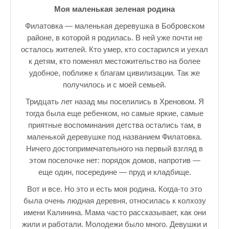
Моя маленькая зеленая родина
♪♫Nostalgia melody★
Филатовка — маленькая деревушка в Бобровском
ЗАЛЫ ДЛЯ НАСТОЛЬНОГО ТЕННИСА В ПУШКИНЕ
районе, в которой я родилась. В ней уже почти не
осталось жителей. Кто умер, кто состарился и уехал
♪♫Анекдоты★
к детям, кто поменял местожительство на более
♪♫Рассказы 3★
удобное, поближе к благам цивилизации. Так же
получилось и с моей семьей.
♪♫Все тексты новых песен★
Тридцать лет назад мы поселились в Хреновом. Я
тогда была еще ребенком, но самые яркие, самые
♪♫Детские песенки★
приятные воспоминания детства остались там, в
♪♫Красивые стихи★
маленькой деревушке под названием Филатовка.
Ничего достопримечательного на первый взгляд в
♪♫Песни Высоцкого★
этом поселочке нет: порядок домов, напротив —
еще один, посередине — пруд и кладбище.
♪♫Eще раз про любовь★
Вот и все. Но это и есть моя родина. Когда-то это
♪♫Песни в стиле реп★
была очень людная деревня, относилась к колхозу
имени Калинина. Мама часто рассказывает, как они
♪♫♪♫Романсы♪♫♪♫
жили и работали. Молодежи было много. Девушки и