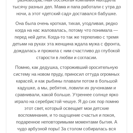
Зарядись позитивом
тысячу разных дел. Мама и папа работали с утра до
Это интересно знать
ночи, а этот «детский сад» доставался бабушке.
Она была очень кроткая, тихая, угодливая, редко
Настольный теннис в Пушкине Санкт — Петербург РПЦ Пушк
когда на нас жаловалась, потому что понимала —
Босоногое детство мое
перед ней дети. Когда-то так же терпеливо с тремя
детьми на руках эта женщина ждала мужа с фронта,
Лучшие стихи про детство
дождалась и прожила с ним счастливо до глубокой
старости в любви и согласии.
РЕЦЕПТЫ
Помню, как дедушка, стороживший оросительную
Отечество нам Царское Село.
систему на новом пруду, приносил оттуда огромных
карасей, и как рыбины плавали потом в большой
Тренеры по настольному теннису в Пушкине
кадушке, а мы, ребятня, ловили их ручонками и
Звездное видео
сравнивали, какой больше. Утреннее солнце ярко
играло на серебристой чешуе. Я до сих пор помню
Лучшие рассказы
этот свет, который освещает мои детские
воспоминания, и то ощущение счастья и покоя,
♪♫Рассказы 4★
подаренное неповторимыми моментами бытия. А
чудо арбузной поры! За столом собиралась вся