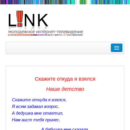
Главная
Лучшие видеоролики
9-10 февраля Кубок Гагарина в Пушкине Царском Селе
Скажите откуда я взялся
Зимние Олимпийские игры 2018. Заметки наших корреспонде
Наше детство
Любимые фильмы Любимые актеры
Скажите откуда я взялся,
Царское Село в Санкт-Петербурге
Я всем задавал вопрос.
А дедушка мне ответил,
Прогулки по Царскому Селу. Зима.
Нам аист тебя принес.
Секции настольного тенниса в Пушкинском районе
А бабушка мне сказала,