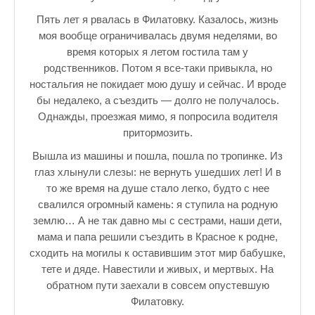
Пять лет я рвалась в Филатовку. Казалось, жизнь
моя вообще ограничивалась двумя неделями, во
время которых я летом гостила там у
родственников. Потом я все-таки привыкла, но
ностальгия не покидает мою душу и сейчас. И вроде
бы недалеко, а съездить — долго не получалось.
Однажды, проезжая мимо, я попросила водителя
притормозить.
Вышла из машины и пошла, пошла по тропинке. Из
глаз хлынули слезы: не вернуть ушедших лет! И в
то же время на душе стало легко, будто с нее
свалился огромный камень: я ступила на родную
землю… А не так давно мы с сестрами, наши дети,
мама и папа решили съездить в Красное к родне,
сходить на могилы к оставившим этот мир бабушке,
тете и дяде. Навестили и живых, и мертвых. На
обратном пути заехали в совсем опустевшую
Филатовку.