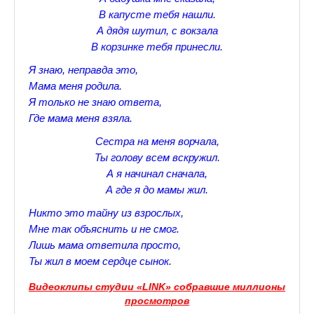
В капусте тебя нашли.
Прогулки по Царскому Селу. Весна.
А дядя шутил, с вокзала
В корзинке тебя принесли.
Прогулки по Царскому Селу. Лето
Я знаю, неправда это,
Прогулки по Царскому Селу. Осень
Мама меня родила.
Я только не знаю ответа,
Царскосельские Стихи
Где мама меня взяла.
Стихи о Пушкине А.С.
Сестра на меня ворчала,
Ты голову всем вскружил.
Александр Пушкин Стихи
А я начинал сначала,
А где я до мамы жил.
Стихотворения лицеистов
Никто это тайну из взрослых,
Все про Царское село
Мне так объяснить и не смог.
Лишь мама ответила просто,
Лучшие стихи Русских Классиков
Ты жил в моем сердце сынок.
♪♫Nostalgia melody★
Видеоклипы студии «LINK» собравшие миллионы
просмотров
♪♫Музыкальное ассорти★