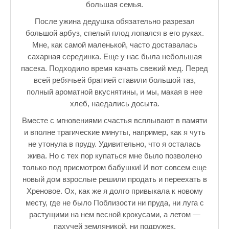
большая семья.
После ужина дедушка обязательно разрезал
большой арбуз, спелый плод лопался в его руках.
Мне, как самой маленькой, часто доставалась
сахарная серединка. Еще у нас была небольшая
пасека. Подходило время качать свежий мед. Перед
всей ребячьей братией ставили большой таз,
полный ароматной вкуснятины, и мы, макая в нее
хлеб, наедались досыта.
Вместе с мгновениями счастья всплывают в памяти
и вполне трагические минуты, например, как я чуть
не утонула в пруду. Удивительно, что я осталась
жива. Но с тех пор купаться мне было позволено
только под присмотром бабушки! И вот совсем еще
новый дом взрослые решили продать и переехать в
Хреновое. Ох, как же я долго привыкала к новому
месту, где не было Поблизости ни пруда, ни луга с
растущими на нем весной крокусами, а летом —
пахучей земляникой, ни подружек.