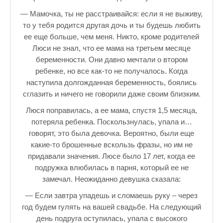
— Мамочка, ты не расстраивайся: если я не выживу,
то у тебя родится другая дочь и ты будешь любить
ее еще больше, чем меня. Никто, кроме родителей
Люси не знал, что ее мама на третьем месяце
беременности. Они давно мечтали о втором
ребенке, но все как-то не получалось. Когда
наступила долгожданная беременность, боялись
сглазить и ничего не говорили даже своим близким.
Люся поправилась, а ее мама, спустя 1,5 месяца,
потеряла ребенка. Поскользнулась, упала и…
говорят, это была девочка. Вероятно, были еще
какие-то брошенные вскользь фразы, но им не
придавали значения. Люсе было 17 лет, когда ее
подружка влюбилась в парня, который ее не
замечал. Неожиданно девушка сказала:
— Если завтра упадешь и сломаешь руку – через
год будем гулять на вашей свадьбе. На следующий
день подруга оступилась, упала с высокого