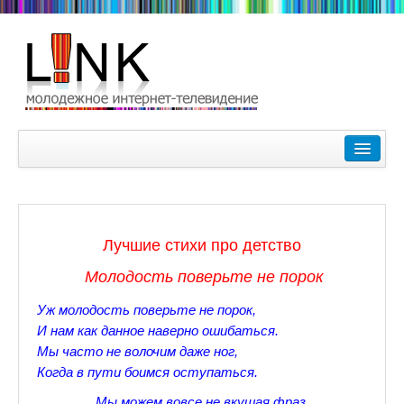
Главная
Лучшие видеоролики
9-10 февраля Кубок Гагарина в Пушкине Царском Селе
Лучшие стихи про детство
Зимние Олимпийские игры 2018. Заметки наших корреспонде
Молодость поверьте не порок
Любимые фильмы Любимые актеры
Уж молодость поверьте не порок,
Царское Село в Санкт-Петербурге
И нам как данное наверно ошибаться.
Мы часто не волочим даже ног,
Прогулки по Царскому Селу. Зима.
Когда в пути боимся оступаться.
Секции настольного тенниса в Пушкинском районе
Мы можем вовсе не вкушая фраз,