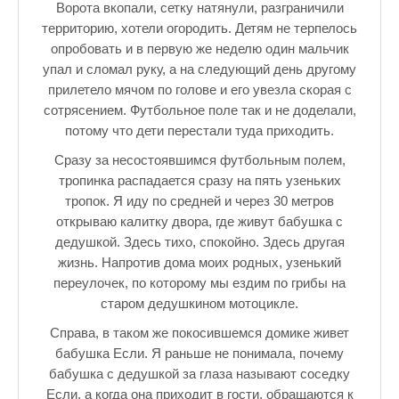
Ворота вкопали, сетку натянули, разграничили
♪♫Рассказы★
территорию, хотели огородить. Детям не терпелось
♪♫Рассказы 2★
опробовать и в первую же неделю один мальчик
упал и сломал руку, а на следующий день другому
Top видео студии
прилетело мячом по голове и его увезла скорая с
сотрясением. Футбольное поле так и не доделали,
Лучшее фото недели
потому что дети перестали туда приходить.
Лучшее фото дня
Сразу за несостоявшимся футбольным полем,
тропинка распадается сразу на пять узеньких
Фотоссесия. Лучшие спортсмены.
тропок. Я иду по средней и через 30 метров
открываю калитку двора, где живут бабушка с
От улыбки станет всем светлей
дедушкой. Здесь тихо, спокойно. Здесь другая
Настольный теннис в Пушкине Санкт-Петербург. Клубы и секц
жизнь. Напротив дома моих родных, узенький
переулочек, по которому мы ездим по грибы на
Лучшее видео месяца
старом дедушкином мотоцикле.
Секции настольного тенниса в Пушкинском районе
Справа, в таком же покосившемся домике живет
бабушка Если. Я раньше не понимала, почему
Куда уходит детство
бабушка с дедушкой за глаза называют соседку
Если, а когда она приходит в гости, обращаются к