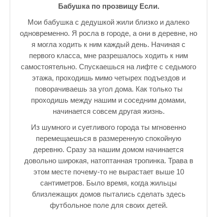
Бабушка по прозвищу Если.
♪♫Nostalgia melody★
Мои бабушка с дедушкой жили близко и далеко
ЗАЛЫ ДЛЯ НАСТОЛЬНОГО ТЕННИСА В ПУШКИНЕ
одновременно. Я росла в городе, а они в деревне, но
я могла ходить к ним каждый день. Начиная с
♪♫Анекдоты★
первого класса, мне разрешалось ходить к ним
самостоятельно. Спускаешься на лифте с седьмого
♪♫Рассказы 3★
этажа, проходишь мимо четырех подъездов и
♪♫Все тексты новых песен★
поворачиваешь за угол дома. Как только ты
проходишь между нашим и соседним домами,
♪♫Детские песенки★
начинается совсем другая жизнь.
♪♫Красивые стихи★
Из шумного и суетливого города ты мгновенно
перемещаешься в размеренную спокойную
♪♫Песни Высоцкого★
деревню. Сразу за нашим домом начинается
довольно широкая, натоптанная тропинка. Трава в
♪♫Eще раз про любовь★
этом месте почему-то не вырастает выше 10
сантиметров. Было время, когда жильцы
♪♫Песни в стиле реп★
близлежащих домов пытались сделать здесь
♪♫♪♫Романсы♪♫♪♫
футбольное поле для своих детей.