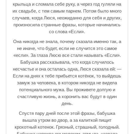
крыльца и сломала себе руку, а через год гуляли на
их свадьбе, с тем самым парнем. Потом было много
случаев, когда Люся, неожиданно для себя и других,
произносила странные фразы, которые начинались
со слова «Если».
Она никогда не знала, почему сказала именно так, а
не иначе, что будет, если не случится это самое
«если». За глаза Люсю все стали называть «Если».
Бабушка рассказывала, что когда случилось
несчастье и она осталась одна, Люся сказала ей: —
Если на днях к тебе прибьется котёнок, то выйдешь
замуж за человека, в котором никогда не видела
потенциального мужа. Вы проживете долгую и
счастливую жизнь, а хоронить вас будут в один
день.
Спустя пару дней после этой фразы, бабушка
вышла утром во двор, а за калиткой пищит
крохотный котенок. Грязный, страшный, голодный.
Бабушка напоила его молоком, отмыла, назвала