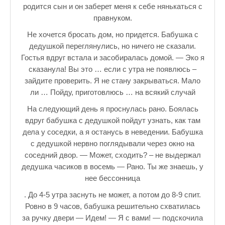
родится сын и он заберет меня к себе нянькаться с
правнуком.
Не хочется бросать дом, но придется. Бабушка с
дедушкой переглянулись, но ничего не сказали.
Гостья вдруг встала и засобиралась домой. — Эко я
сказанула! Вы это … если с утра не появлюсь –
зайдите проверить. Я не стану закрываться. Мало
ли … Пойду, приготовлюсь … на всякий случай
На следующий день я проснулась рано. Боялась
вдруг бабушка с дедушкой пойдут узнать, как там
дела у соседки, а я останусь в неведении. Бабушка
с дедушкой нервно поглядывали через окно на
соседний двор. — Может, сходить? – не выдержал
дедушка часиков в восемь — Рано. Ты же знаешь, у
нее бессонница
. До 4-5 утра заснуть не может, а потом до 8-9 спит.
Ровно в 9 часов, бабушка решительно схватилась
за ручку двери — Идем! — Я с вами! — подскочила