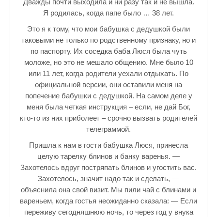
Дважды почти выходила и ни разу так и не вышла.
Я родилась, когда папе было … 38 лет.
Это я к тому, что мои бабушка с дедушкой были
таковыми не только по родственному признаку, но и
по паспорту. Их соседка баба Люся была чуть
моложе, но это не мешало общению. Мне было 10
или 11 лет, когда родители уехали отдыхать. По
официальной версии, они оставили меня на
попечение бабушки с дедушкой. На самом деле у
меня была четкая инструкция – если, не дай Бог,
кто-то из них приболеет – срочно вызвать родителей
телеграммой.
Пришла к нам в гости бабушка Люся, принесла
целую тарелку блинов и банку варенья. —
Захотелось вдруг постряпать блинов и угостить вас.
Захотелось, значит надо так и сделать, —
объяснила она свой визит. Мы пили чай с блинами и
вареньем, когда гостья неожиданно сказала: — Если
переживу сегодняшнюю ночь, то через год у внука