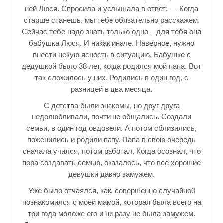
Зарядись позитивом
ней Люся. Спросила и услышала в ответ: — Когда
старше станешь, мы тебе обязательно расскажем.
Это интересно знать
Сейчас тебе надо знать только одно – для тебя она
Настольный теннис в Пушкине Санкт — Петербург РПЦ Пушк
бабушка Люся. И никак иначе. Наверное, нужно
внести некую ясность в ситуацию. Бабушке с
Босоногое детство мое
дедушкой было 38 лет, когда родился мой папа. Вот
так сложилось у них. Родились в один год, с
Лучшие стихи про детство
разницей в два месяца.
РЕЦЕПТЫ
С детства были знакомы, но друг друга
недолюбливали, почти не общались. Создали
Отечество нам Царское Село.
семьи, в один год овдовели. А потом сблизились,
Тренеры по настольному теннису в Пушкине
поженились и родили папу. Папа в свою очередь
сначала учился, потом работал. Когда осознал, что
Звездное видео
пора создавать семью, оказалось, что все хорошие
девушки давно замужем.
Лучшие рассказы
Уже было отчаялся, как, совершенно случайно0
♪♫Рассказы 4★
познакомился с моей мамой, которая была всего на
три года моложе его и ни разу не была замужем.