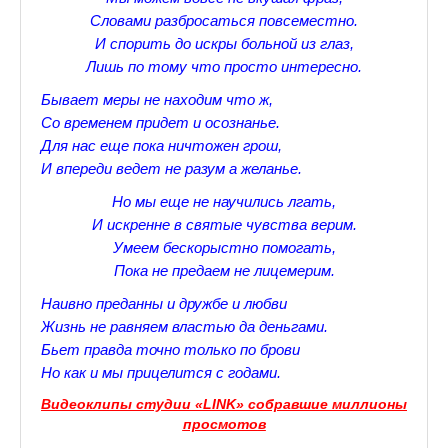
Словами разбросаться повсеместно.
Прогулки по Царскому Селу. Весна.
И спорить до искры больной из глаз,
Лишь по тому что просто интересно.
Прогулки по Царскому Селу. Лето
Бывает меры не находим что ж,
Прогулки по Царскому Селу. Осень
Со временем придет и осознанье.
Для нас еще пока ничтожен грош,
Царскосельские Стихи
И впереди ведет не разум а желанье.
Стихи о Пушкине А.С.
Но мы еще не научились лгать,
И искренне в святые чувства верим.
Александр Пушкин Стихи
Умеем бескорыстно помогать,
Пока не предаем не лицемерим.
Стихотворения лицеистов
Наивно преданны и дружбе и любви
Все про Царское село
Жизнь не равняем властью да деньгами.
Бьет правда точно только по брови
Лучшие стихи Русских Классиков
Но как и мы прицелится с годами.
♪♫Nostalgia melody★
Видеоклипы студии «LINK» собравшие миллионы
просмото
в
♪♫Музыкальное ассорти★