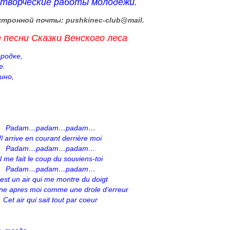
творческие работы молодежи.
ктронной почты: pushkinec-club@mail.
 песни Сказки Венского леса
родке,
е.
ино,
,
.
Padam…padam…padam…
Il arrive en courant derrière moi
Padam…padam…padam…
Il me fait le coup du souviens-toi
Padam…padam…padam…
est un air qui me montre du doigt
aine apres moi comme une drole d’erreur
Cet air qui sait tout par coeur