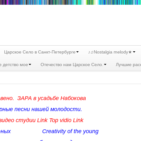
Царское Село в Санкт-Петербурге
♪♫Nostalgia melody★
е детство мое
Отечество нам Царское Село.
Лучшие рас
вено.
ЗАРА в усадьбе Набокова
рные песни нашей молодости.
идео студии Link Top vidio Link
 юных Creativity of the young