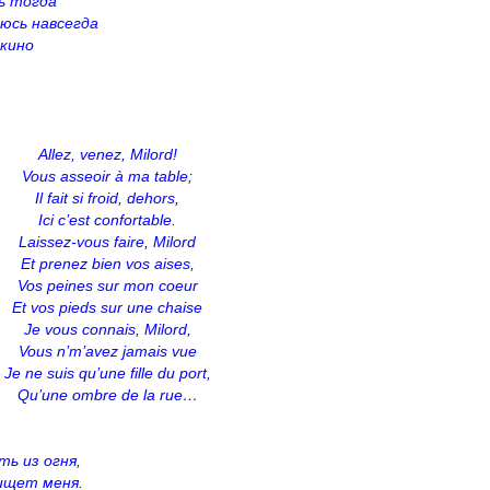
ь тогда
юсь навсегда
 кино
Allez, venez, Milord!
Vous asseoir à ma table;
Il fait si froid, dehors,
Ici c’est confortable.
Laissez-vous faire, Milord
Et prenez bien vos aises,
Vos peines sur mon coeur
Et vos pieds sur une chaise
Je vous connais, Milord,
Vous n’m’avez jamais vue
Je ne suis qu’une fille du port,
Qu’une ombre de la rue…
ь из огня,
ищет меня.