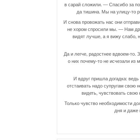
в сарай сложили. — Спасибо за пом
да тишина. Мы на улицу-то 
И снова провожать нас они отправ
не хором спросили мы. — Нам дру
видят лучше, а я вижу слабо, 
Да и легче, радостнее вдвоем-то.
о них почему-то не исчезали из 
И вдруг пришла догадка: ведь
отстаивать надо супругам свою не
видеть, чувствовать свою 
Только чувство необходимости дол
дня и даже