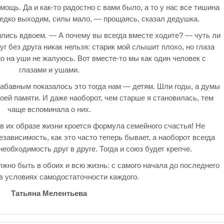
ощь. Да и как-то радостно с вами было, а то у нас все тишина
редко выходим, силы мало, — прощаясь, сказал дедушка.
ились вдвоем. — А почему вы всегда вместе ходите? — чуть ли
г без друга никак нельзя: старик мой слышит плохо, но глаза
но на уши не жалуюсь. Вот вместе-то мы как один человек с
глазами и ушами.
 Забавным показалось это тогда нам — детям. Шли годы, а думы
моей памяти. И даже наоборот, чем старше я становилась, тем
чаще вспоминала о них.
 в их образе жизни кроется формула семейного счастья! Не
зависимость, как это часто теперь бывает, а наоборот всегда
необходимость друг в друге. Тогда и союз будет крепче.
жно быть в обоих и всю жизнь: с самого начала до последнего
 в условиях самодостаточности каждого.
Татьяна Мелентьева