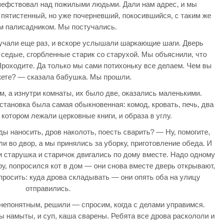
 шефствовал над пожилыми людьми. Дали нам адрес, и мы
 пятистенный, но уже почерневший, покосившийся, с таким же
м палисадником. Мы постучались.
тучали еще раз, и вскоре услышали шаркающие шаги. Дверь
 седые, сгорбленные старик со старухой. Мы объяснили, что
Проходите. Да только мы сами потихоньку все делаем. Чем вы
ете? — сказала бабушка. Мы прошли.
 а изнутри комнаты, их было две, оказались маленькими.
становка была самая обыкновенная: комод, кровать, печь, два
а котором лежали церковные книги, и образа в углу.
ы наносить, дров наколоть, поесть сварить? — Ну, помогите,
 во двор, а мы принялись за уборку, приготовление обеда. И
 и старушка и старичок двигались по дому вместе. Надо одному
у, попросился кот в дом — они снова вместе дверь открывают,
просить: куда дрова складывать — они опять оба на улицу
отправились.
непонятным, решили — спросим, когда с делами управимся.
ы намыты, и суп, каша сварены. Ребята все дрова раскололи и