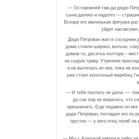
— Осторожней там да дядю Петр
сына далеко и надолго — страшно
Вскоре его маленькая фигурка раст
уйдет насовсем»
Дядя Петрован жил в соседнем до
дома стояли широко, вольно, сое
домов-то, десятка полтора – мест
на сырую траву. Утренняя прохлад
и не вылезать из нее, пока не вз
уже стоял колхозный жеребец Гн
— И тебе поспать не дали, — пож
до сих пор не верилось, что с
орешничать. Еще недавно он мог 
дядя Петрован, погладил его по р
грустно — у него отец погиб на
— Мы с Алешкой завтра в тайгу за