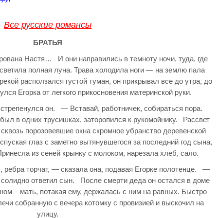
Все русские романсы
БРАТЬЯ
ована Настя… И они направились в темноту ночи, туда, где
 светила полная луна. Трава холодила ноги — на землю пала
рекой расползался густой туман, он прикрывал все до утра, до
ся Егорка от легкого прикосновения материнской руки.
встрепенулся он. — Вставай, работничек, собираться пора.
к был в одних трусишках, заторопился к рукомойнику. Рассвет
 сквозь порозовевшие окна скромное убранство деревенской
 спуская глаз с заметно вытянувшегося за последний год сына,
Принесла из сеней крынку с молоком, нарезала хлеб, сало.
 ребра торчат, — сказала она, подавая Егорке полотенце. —
— солидно ответил сын. После смерти деда он остался в доме
ом – мать, потакая ему, держалась с ним на равных. Быстро
лечи собранную с вечера котомку с провизией и выскочил на
улицу.