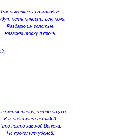
Там цыганки эх да молодые,
удут петь плясать всю ночь.
Раздарю им золотые,
Разгоню тоску я прочь.
ей.
й ямщик шепни, шепни на ухо,
Как подтянет лошадей.
Что никто как мой Ванюха,
Не прокатит удалей.