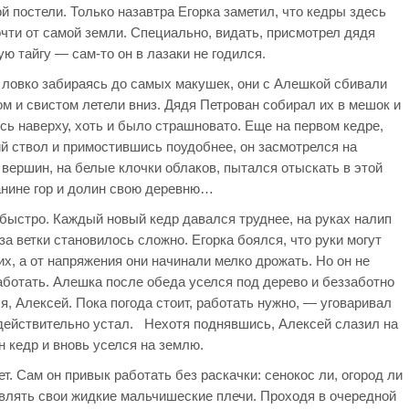
й постели. Только назавтра Егорка заметил, что кедры здесь
чти от самой земли. Специально, видать, присмотрел дядя
ую тайгу — сам-то он в лазаки не годился.
 ловко забираясь до самых макушек, они с Алешкой сбивали
 и свистом летели вниз. Дядя Петрован собирал их в мешок и
ось наверху, хоть и было страшновато. Еще на первом кедре,
ий ствол и примостившись поудобнее, он засмотрелся на
вершин, на белые клочки облаков, пытался отыскать в этой
нине гор и долин свою деревню…
 быстро. Каждый новый кедр давался труднее, на руках налип
а ветки становилось сложно. Егорка боялся, что руки могут
их, а от напряжения они начинали мелко дрожать. Но он не
ботать. Алешка после обеда уселся под дерево и беззаботно
, Алексей. Пока погода стоит, работать нужно, — уговаривал
 действительно устал. Нехотя поднявшись, Алексей слазил на
н кедр и вновь уселся на землю.
ет. Сам он привык работать без раскачки: сенокос ли, огород ли
влять свои жидкие мальчишеские плечи. Проходя в очередной