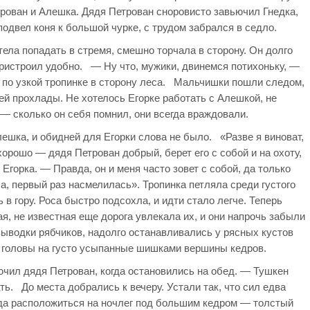
ован и Алешка. Дядя Петрован сноровисто завьючил Гнедка,
 подвел коня к большой чурке, с трудом забрался в седло.
тела попадать в стремя, смешно торчала в сторону. Он долго
 пристроил удобно. — Ну что, мужики, двинемся потихоньку, —
 по узкой тропинке в сторону леса. Мальчишки пошли следом,
ей прохлады. Не хотелось Егорке работать с Алешкой, не
— сколько он себя помнил, они всегда враждовали.
шка, и обидней для Егорки слова не было. «Разве я виноват,
хорошо — дядя Петрован добрый, берет его с собой и на охоту,
 Егорка. — Правда, он и меня часто зовет с собой, да только
а, первый раз насмелилась». Тропинка петляла среди густого
в гору. Роса быстро подсохла, и идти стало легче. Теперь
, не известная еще дорога увлекала их, и они напрочь забыли
выводки рябчиков, надолго останавливались у рясных кустов
 головы на густо усыпанные шишками вершины кедров.
ил дядя Петрован, когда остановились на обед. — Тушкен
ть. До места добрались к вечеру. Устали так, что сил едва
 да расположиться на ночлег под большим кедром — толстый