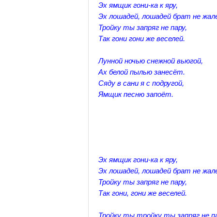
Эх ямщик гони-ка к яру,
Эх лошадей, лошадей брат не жал
Тройку ты запряг не пару,
Так гони гони же веселей.
Лунной ночью снежной вьюгой,
Ах белой пылью занесёт.
Сяду в сани я с подругой,
Ямщик песню запоёт.
Эх ямщик гони-ка к яру,
Эх лошадей, лошадей брат не жал
Тройку ты запряг не пару,
Так гони, гони же веселей.
Тройку ты тройку ты запряг не па