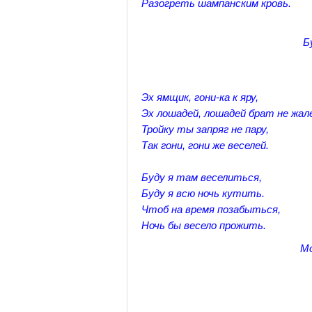
Разогреть шампанским кровь.
Б
Эх ямщик, гони-ка к яру,
Эх лошадей, лошадей брат не жал
Тройку ты запряг не пару,
Так гони, гони же веселей.
Буду я там веселиться,
Буду я всю ночь кутить.
Чтоб на время позабыться,
Ночь бы весело прожить.
Мо