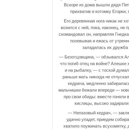
Вскоре из дома вышли дядя Петр
прихватив и котомку Егорки,
Его деревянная нога никак не хо
возился с ней, пока, наконец, не
скомандовал он, направляя Гнедка
позевывая и ежась от утренн
заладилась их дружба 
— Безотцовщина, — обзывался Але
что погиб отец на войне? Алешке 
и на рыбалку, — с тоской думал
раньше мать никогда не отпускал
кедрача, медленно забиралась 
мальчишки бежали впереди — новая
про свои обиды: вместе гоняли 
кислицы, высоко задирали
— Нелазовый кедрач, — заключ
удачно упадет, приедем собира
хватило поужинать всухомятку,