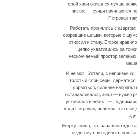
слой хвои оказался лучше всяко
низкие — сучья начинаются по
Петрован так
Работать принялись с азартом:
созревшие шишки, которые с шумом
относил к стану. Егорке нравил
цепко ухватившись за тонк
нескончаемый простор зеленых 
меша
И не мог. Устали, с непривычки,
толстый слой серы, держаться з
сорваться, сильнее напрягал 
останавливался, знал — нужно ра
уставился в небо. — Поднимайся
дядя Петрован, понимая, что сын
оди
Егорку злило, что напарник отдыха
— везде ему приходилось подста