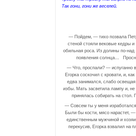
Так гони, гони же веселей.
— Пойдем, — тихо позвала Петр
стеной стояли вековые кедры и
обильная роса. Из долины по-над 
появления солнца… Проснул
— Что, проспали? — испуганно 
Егорка соскочил с кровати, и, ка
едва занимался, слабо освещая
избы. Мать засветила лампу и, не
принялась собирать на стол. 
— Совсем ты у меня изработался,
Были бы кости, мясо нарастет, 
единственным мужчиной и хозяин
перекусив, Егорка взвалил на п