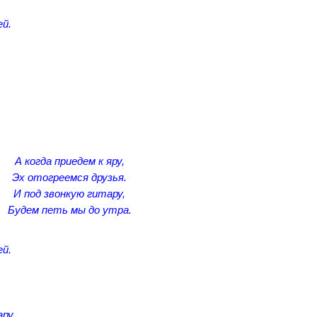
ей.
А когда приедем к яру,
Эх отогреемся друзья.
И под звонкую гитару,
Будем петь мы до утра.
ей.
ру,