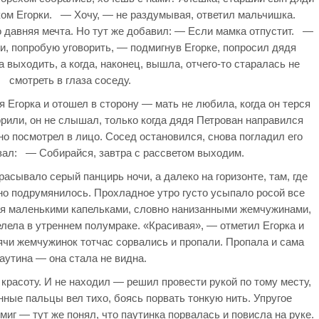
ком Егорки. — Хочу, — не раздумывая, ответил мальчишка.
 давняя мечта. Но тут же добавил: — Если мамка отпустит. —
 попробую уговорить, — подмигнув Егорке, попросил дядя
 выходить, а когда, наконец, вышла, отчего-то старалась не
смотреть в глаза соседу.
 Егорка и отошел в сторону — мать не любила, когда он терся
рили, он не слышал, только когда дядя Петрован направился
но посмотрел в лицо. Сосед остановился, снова погладил его
зал: — Собирайся, завтра с рассветом выходим.
асывало серый панцирь ночи, а далеко на горизонте, там, где
о подрумянилось. Прохладное утро густо усыпало росой все
тая маленькими капельками, словно нанизанными жемчужинами,
елела в утреннем полумраке. «Красивая», — отметил Егорка и
ячи жемчужинок тотчас сорвались и пропали. Пропала и сама
аутина — она стала не видна.
красоту. И не находил — решил провести рукой по тому месту,
нные пальцы вел тихо, боясь порвать тонкую нить. Упругое
миг — тут же понял, что паутинка порвалась и повисла на руке.