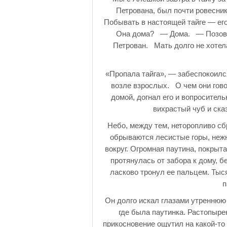
Петрована, был почти ровесни
Побывать в настоящей тайге — его
Она дома? — Дома. — Позови,
Петрован. Мать долго не хотела
«Пропала тайга», — забеспокоился
возле взрослых. О чем они гово
домой, догнал его и вопроситель
вихрастый чуб и ска
Небо, между тем, неторопливо сбр
обрываются лесистые горы, нежн
вокруг. Огромная паутина, покры
протянулась от забора к дому, б
ласково тронул ее пальцем. Тыс
п
Он долго искал глазами утреннюю 
где была паутинка. Растопыре
прикосновение ощутил на какой-то 