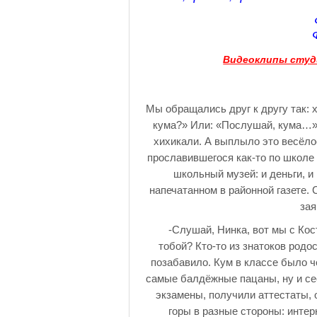
Видеоклипы студ
Мы обращались друг к другу так: х
кума?» Или: «Послушай, кума…»,
хихикали. А выплыло это весёло
прославившегося как-то по школе
школьный музей: и деньги, и
напечатанном в районной газете.
зая
-Слушай, Нинка, вот мы с Косте
тобой? Кто-то из знатоков родо
позабавило. Кум в классе было ч
самые балдёжные пацаны, ну и се
экзамены, получили аттестаты, о
горы в разные стороны: интер