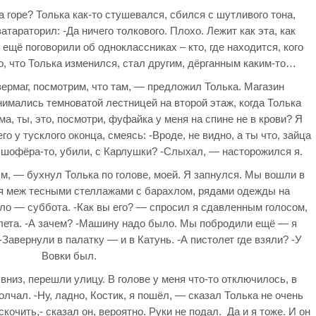
на горе? Толька как-то стушевался, сбился с шутливого тона,
атараторил: -Да ничего толкового. Плохо. Лежит как эта, как
щё поговорили об одноклассниках – кто, где находится, кого
ло, что Толька изменился, стал другим, дёрганным каким-то…
вермаг, посмотрим, что там, — предложил Толька. Магазин
нимались темноватой лестницей на второй этаж, когда Толька
ма, ты, это, посмотри, фуфайка у меня на спине не в крови? Я
о у тусклого оконца, смеясь: -Вроде, не видно, а ты что, зайца
 шофёра-то, убили, с Карлушки? -Слыхал, — насторожился я.
м, — бухнул Толька по голове, моей. Я запнулся. Мы вошли в
ся меж тесными стеллажами с барахлом, рядами одежды на
ло — суббота. -Как вы его? — спросил я сдавленным голосом,
лета. -А зачем? -Машину надо было. Мы побродили ещё — я
 -Завернули в палатку — и в Катунь. -А пистолет где взяли? -У
Вовки был.
низ, перешли улицу. В голове у меня что-то отключилось, в
лчал. -Ну, ладно, Костик, я пошёл, — сказал Толька не очень
скочить,- сказал он, вероятно. Руки не подал. Да и я тоже. И он