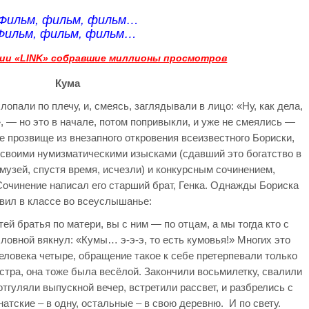
Фильм, фильм, фильм…
Фильм, фильм, фильм…
ии «LINK» собравшие миллионы просмотров
Кума
лопали по плечу, и, смеясь, заглядывали в лицо: «Ну, как дела,
 — но это в начале, потом попривыкли, и уже не смеялись —
е прозвище из внезапного откровения всеизвестного Бориски,
 своими нумизматическими изысками (сдавший это богатство в
 музей, спустя время, исчезли) и конкурсным сочинением,
 Сочинение написал его старший брат, Генка. Однажды Бориска
вил в классе во всеуслышанье:
й братья по матери, вы с ним — по отцам, а мы тогда кто с
словной вякнул: «Кумы… э-э-э, то есть кумовья!» Многих это
еловека четыре, обращение такое к себе претерпевали только
стра, она тоже была весёлой. Закончили восьмилетку, свалили
тгуляли выпускной вечер, встретили рассвет, и разбрелись с
натские – в одну, остальные – в свою деревню. И по свету.