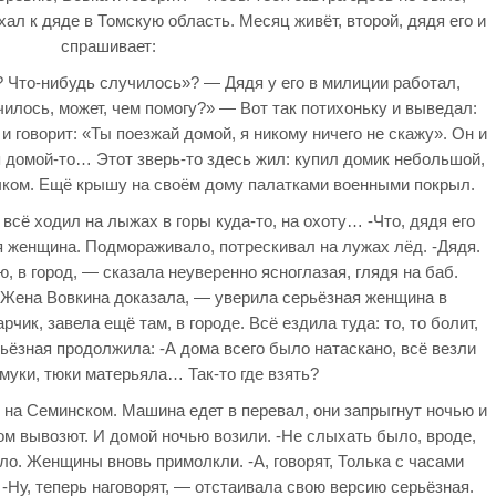
хал к дяде в Томскую область. Месяц живёт, второй, дядя его и
спрашивает:
? Что-нибудь случилось»? — Дядя у его в милиции работал,
илось, может, чем помогу?» — Вот так потихоньку и выведал:
 и говорит: «Ты поезжай домой, я никому ничего не скажу». Он и
я домой-то… Этот зверь-то здесь жил: купил домик небольшой,
очком. Ещё крышу на своём дому палатками военными покрыл.
 всё ходил на лыжах в горы куда-то, на охоту… -Что, дядя его
 женщина. Подмораживало, потрескивал на лужах лёд. -Дядя.
, в город, — сказала неуверенно ясноглазая, глядя на баб.
 -Жена Вовкина доказала, — уверила серьёзная женщина в
чик, завела ещё там, в городе. Всё ездила туда: то, то болит,
ёзная продолжила: -А дома всего было натаскано, всё везли
 муки, тюки матерьяла… Так-то где взять?
, на Семинском. Машина едет в перевал, они запрыгнут ночью и
том вывозют. И домой ночью возили. -Не слыхать было, вроде,
ло. Женщины вновь примолкли. -А, говорят, Толька с часами
 -Ну, теперь наговорят, — отстаивала свою версию серьёзная.