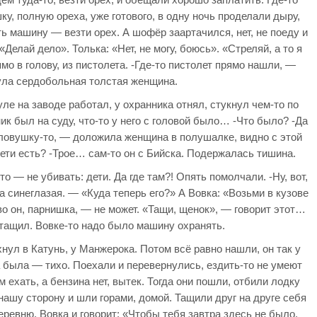
шку, полную ореха, уже готового, в одну ночь проделали дыру,
ь машину — везти орех. А шофёр заартачился, нет, не поеду и
 «Делай дело». Толька: «Нет, не могу, боюсь». «Стреляй, а то я
мо в голову, из пистолета. -Где-то пистолет прямо нашли, —
ула сердобольная толстая женщина.
уле на заводе работал, у охранника отнял, стукнул чем-то по
ник был на суду, что-то у него с головой было… -Что было? -Да
головушку-то, — доложила женщина в полушалке, видно с этой
дети есть? -Трое… сам-то он с Бийска. Подержалась тишина.
о — не убивать: дети. Да где там?! Опять помолчали. -Ну, вот,
а синеглазая. — «Куда теперь его?» А Вовка: «Возьми в кузове
во он, парнишка, — не может. «Тащи, щенок», — говорит этот…
тащил. Вовке-то надо было машину охранять.
нул в Катунь, у Манжерока. Потом всё равно нашли, он так у
а была — тихо. Поехали и перевернулись, ездить-то не умеют
м ехать, а бензина нет, вытек. Тогда они пошли, отбили лодку
ашу сторону и шли горами, домой. Тащили друг на друге себя
ревню, Вовка и говорит: «Чтобы тебя завтра здесь не было,