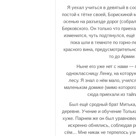
Я уехал учиться в девятый в со
постой к тётке своей, Борискиной 
осенью на разъезде дорог (собра
Берковского. Он только что приеха
изменился, чуть подтянулся, ещё 
пока шли в темноте по горно-л
красного вина, предусмотрительн
то до Армии
Ныне его уже нет с нами — 
одноклассницу Ленку, на котору
лесу. Я знал о нём мало, училс
маленьком домике (мимо которого
сюда приехали из тайг
Был ещё сродный брат Митька
деревне. Учение и обучение Толька
хуже. Парнем же он был уравнове
искренно обнялись, соблюдая ри
сём… Мне никак не терпелось узна