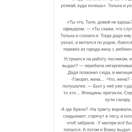
уезжай, куда хочешь». Толька и уе
«Ты что, Толя, домой не едешь
офицером. — «Ты скажи, что случ
Толька и сознался. Тогда дядя ему
уехал, и мотался по родне, боялс
перевёз из города жену с ребён
Устроился на работу лесником, и
выдал? — перебила нетерпеливая
Дядя позвонил сюда, в милицию
-Говорят, жена… -Что, жена?
полушалке. — Был у неё уже судар
то это… Женщины притихли. Серь
кули сахару,
-А где брали? -На тракту воровали
скидывают; спрячут в лесу, а по
чтоб забрали. -У матери всё бы
попался. А потом и Вовку выдал.