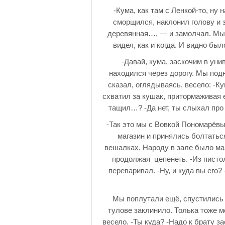
-Кума, как там с Ленкой-то, ну 
сморщился, наклонил голову и з
деревянная…, — и замолчал. Мы е
видел, как и когда. И видно бы
-Давай, кума, заскочим в уни
находился через дорогу. Мы под
сказал, оглядываясь, весело: -Ку
схватил за кушак, притормаживая ег
тащил…? -Да нет, ты слыхал про
-Так это мы с Вовкой Пономарёвы
магазин и принялись болтать
вешалках. Народу в зале было ма
продолжая цепенеть. -Из писто
переваривал. -Ну, и куда вы его?
Мы поплутали ещё, спустились в
тулове заклинило. Толька тоже мо
весело. -Ты куда? -Надо к брату за