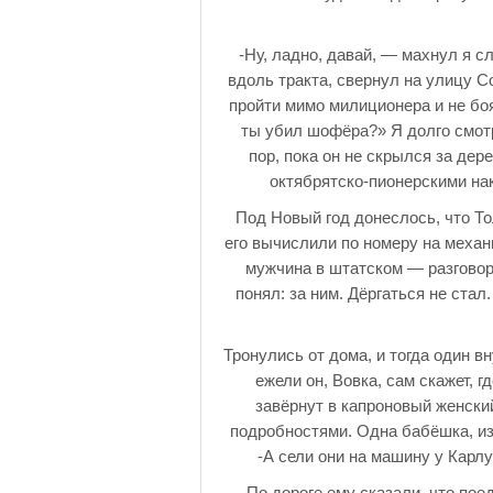
-Ну, ладно, давай, — махнул я с
вдоль тракта, свернул на улицу С
пройти мимо милиционера и не боят
ты убил шофёра?» Я долго смотр
пор, пока он не скрылся за де
октябрятско-пионерскими на
Под Новый год донеслось, что Т
его вычислили по номеру на механ
мужчина в штатском — разговор
понял: за ним. Дёргаться не ста
Тронулись от дома, и тогда один в
ежели он, Вовка, сам скажет, 
завёрнут в капроновый женски
подробностями. Одна бабёшка, из 
-А сели они на машину у Карл
По дороге ему сказали, что пое