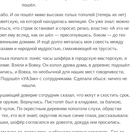
пошёл.
лабо. И он пошёл мимо высоких голых тополей (теперь их нет)
оветскую, на которой находилась милиция. Он уже знал: можно
ься, что страж остановит и спросит, резко, властно: «А это не
ел ему вслед, как он шёл — присогнувшись, боком — до тех
ревянными домами. И ещё долго металась моя совесть между
казами и народной мудростью, смахивающей на трусость.
олька попался: понёс часы шофёра в городскую мастерскую, и
изме. Взяли и Вовку. Он колол дрова дома, в деревне; подошёл
ились, и Вовка, по необычной для наших мест говорливости,
л. Подошёл «УАЗик» с сотрудниками. Сделали обыск: ничего не
нашли.
нушающий доверие сотрудник сказал, что могут и скостить срок,
где оружие. Вернулись. Пистолет был в кладовке, за балкою,
й чулок. По окрестным деревням поползли слухи, обрастая
тех, кто всё знает, округлив ясные синие глаза, рассказывала:
ушки, шофёр согласился их довезти, докуда они просились.
дем туда-то, везти орех, и обещали хорошо заплатить. Где-то