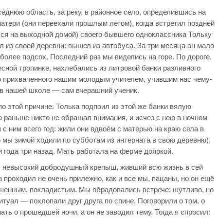
седнюю область, за реку, в районное село, определившись на
матери (они переехали прошлым летом), когда встретил поздней
лся на выходной домой) своего бывшего одноклассника Тольку
л из своей деревни: вышел из автобуса. За три месяца он мало
более подсох. Последний раз мы виделись на горе. По дороге,
есной тропинке, нахлебались из литровой банки разливного
о прихваченного нашим молодым учителем, учившим нас чему-
 в нашей школе — сам вчерашний ученик.
по этой причине. Толька подпоил из этой же банки вялую
ю раньше никто не обращал внимания, и исчез с нею в ночном
я с ним всего год: жили они вдвоём с матерью на краю села в
 мы зимой ходили по субботам из интерната в свою деревню),
и года три назад. Мать работала на ферме дояркой.
, невысокий добродушный крепыш, живший всю жизнь в сей
 проходил не очень прилежно, как и все мы, пацаны, но он ещё
шенным, покладистым. Мы обрадовались встрече: шутливо, но
туал — похлопали друг друга по спине. Поговорили о том, о
ть о прошедшей ночи, а он не заводил тему. Тогда я спросил: