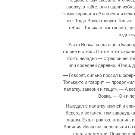
вверху, в тайге, они нашли избу
замаскировали её и поехали искат
всё. Тогда Вовка говорит Тольке:
тебя». Толька и выстрелил, пря
вздохн
-А это Вовка, когда ещё в Барна
голове и отнял. Потом этот охран
что-то неладно — стрёс он её, 
или соседней деревни. -Поди, 
— Говорят, сильно просил шофёр-т
Толька-то и говорит, — продолжил
палатку, заверни и тащи». — А ко
Вовка. — Он и по
Накидал в палатку камней и спих
берега и остался, там заводушк
ладом. Ехал трактор, отвалил, и
Василия Иваныча, переплыли на н
— следы заметали. Пришли в де