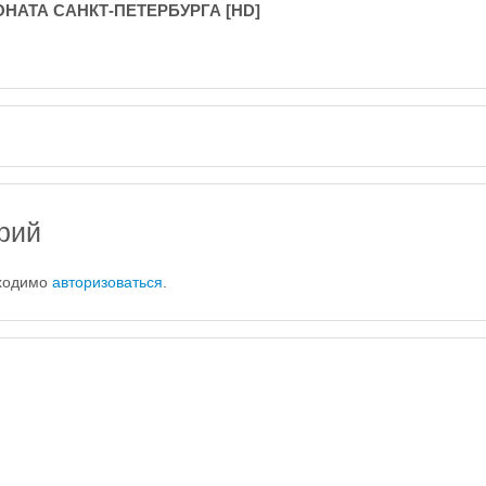
АТА САНКТ-ПЕТЕРБУРГА [HD]
рий
бходимо
авторизоваться
.