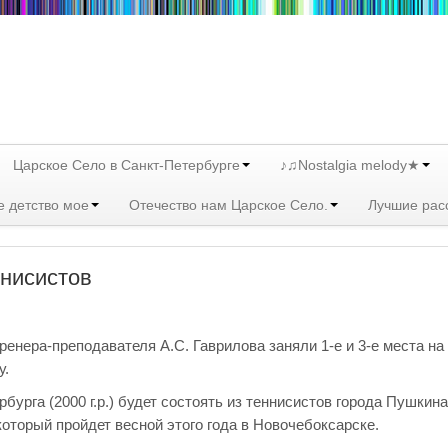
Царское Село в Санкт-Петербурге
♪♫Nostalgia melody★
е детство мое
Отечество нам Царское Село.
Лучшие рас
нисистов
енера-преподавателя А.С. Гаврилова заняли 1-е и 3-е места на
у.
бурга (2000 г.р.) будет состоять из теннисистов города Пушкин
оторый пройдет весной этого года в Новочебоксарске.